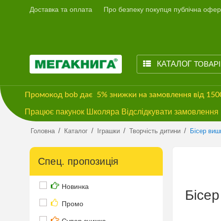
Доставка та оплата
Про безпеку покупця публічна офер
КАТАЛОГ
ТОВАР
Промокод
bob
дає
5% знижки
на замовлення від 15
Працює пакунок Школяра Відслідкувати замовлення м
/
/
/
/
Головна
Каталог
Іграшки
Творчість дитини
Бісер виш
Спец. пропозиція
Новинка
Бісе
Промо