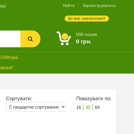
Увійти
Зареєструватись
іді
Де моє замовлення?
Мій кошик
0
грн.
1500грн)
лення".
Сортувати:
Показувати по:
16
32
64