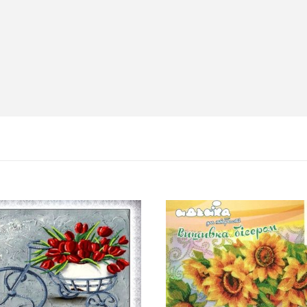
мобіль!
2026-06-18
 розігрують
айте: кожна
шанс стати
втомобіля.
 - 31.07
одну посилку
риймай
авто. Кожна
а виграш
ть шансів -
ії за номером
oshta.ua/win_bmw