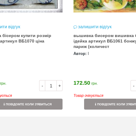
ити відгук
залишити відгук
 бісером купити розмір
вышивка бисером вишивка бісером
30*40см артикул ВБ1070 ціна
ідейка артикул ВБ1061 бонжур
париж (количест
Автор:
І
172.50
грн.
грн.
-
+
-
кується
Товар очікується
ПОВІДОМТЕ КОЛИ З'ЯВИТЬСЯ
ПОВІДОМТЕ КОЛИ З'ЯВИ