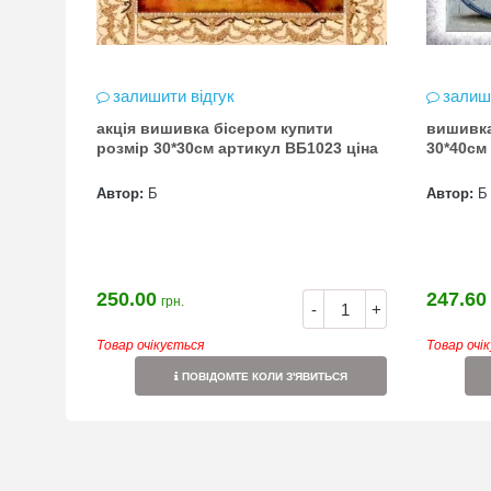
залишити відгук
залиш
акція вишивка бісером купити
вишивка
розмір 30*30см артикул ВБ1023 ціна
Автор:
Б
Автор:
Б
250.00
247.60
грн.
-
+
Товар очікується
Товар очі
ПОВІДОМТЕ КОЛИ З'ЯВИТЬСЯ