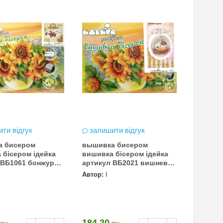
ти відгук
залишити відгук
а бисером
вышивка бисером
 бісером ідейка
вишивка бісером ідейка
 ВБ1061 бонжур
артикул ВБ2021 вишневая
количест
корзинка (кол
Автор:
І
184.20