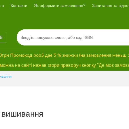
та
Контакти
Як оформити замовлення?
Запитання та відпов
ІВ
00грн
Промокод
bob5
дає
5 % знижки
(на замовлення меньш 
ожна на сайті нажав згори праворуч кнопку "Де моє замов
ивання
р вишивання