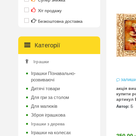
Супер знижка
Хіт продажу
Безкоштовна доставка
Категорії
Іграшки
Іграшки Пізнавально-
залиши
розвиваючі
Дитячі товари
акція ви
купити р
Для гри за столом
Для малюків
Автор:
Б
Зброя іграшкова
Іграшки з дерева
Іграшки на колесах
250.00