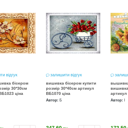
ти відгук
залишити відгук
залиши
шивка бісером
вишивка бісером купити
вышивк
озмір 30*30см
розмір 30*40см артикул
вишивка
артикул ВБ1023 ціна
ВБ1070 ціна
артикул
париж (
Автор:
Б
Автор:
І
247.60
172.50