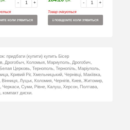
грн.
грн.
-
+
-
+
кується
Товар очікується
МТЕ КОЛИ З'ЯВИТЬСЯ
ПОВІДОМТЕ КОЛИ З'ЯВИТЬСЯ
шок: придбати (купити) купить Бісер
ов, Дрогобыч, Коломыя, Мариуполь, Дрогобич,
Белая Церковь, Тернополь, Тернопіль, Маріуполь,
ца, Кривий Ріг, Хмельницький, Чернівці, Макіївка,
 Вінниця, Луцьк, Коломия, Чернігів, Киев, Житомир,
 Черкаси, Суми, Рівне, Калуш, Херсон, Полтава,
, компакт диски.