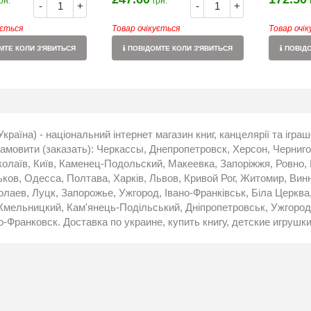
рн.
грн.
-
+
-
+
ується
Товар очікується
Товар очі
ТЕ КОЛИ З'ЯВИТЬСЯ
ПОВІДОМТЕ КОЛИ З'ЯВИТЬСЯ
ПОВІДО
Україна) - національний інтернет магазин книг, канцелярії та ігра
мовити (заказать): Черкассы, Днепропетровск, Херсон, Черниг
лаїв, Київ, Каменец-Подольский, Макеевка, Запоріжжя, Ровно, 
ков, Одесса, Полтава, Харків, Львов, Кривой Рог, Житомир, Винни
лаев, Луцк, Запорожье, Ужгород, Івано-Франківськ, Біла Церква,
мельницкий, Кам'янець-Подільський, Дніпропетровськ, Ужгород,
о-Франковск. Доставка по украине, купить книгу, детские игрушки