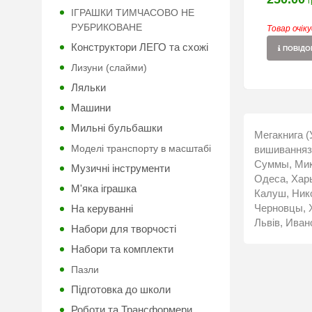
г
ІГРАШКИ ТИМЧАСОВО НЕ
РУБРИКОВАНЕ
Товар очік
Конструктори ЛЕГО та схожі
ПОВІДОМ
Лизуни (слайми)
Ляльки
Машини
Мильні бульбашки
Мегакнига (
Моделі транспорту в масштабі
вишиванняза
Суммы, Мико
Музичні інструменти
Одеса, Харь
М'яка іграшка
Калуш, Нико
Черновцы, Х
На керуванні
Львів, Иван
Набори для творчості
Набори та комплекти
Пазли
Підготовка до школи
Роботи та Трансформери