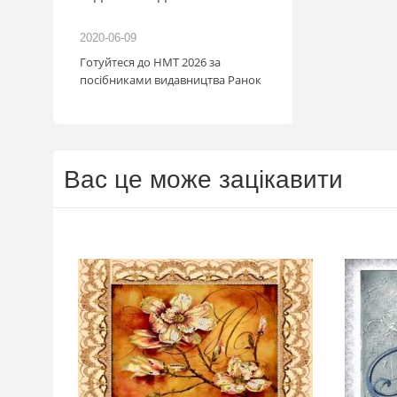
розігрують авто
2020-06-09
2020-06-09
Готуйтеся до НМТ 2026 за
Нова пошта та BMW
посібниками видавництва Ранок
автомобіль! Пам’ят
посилка — це один 
власником нового а
Період дії акції: 15.06
Механіка: отримуй 
Новою поштою і п
Вас це може зацікавити
участь в розіграші 
посилка = 1 шанс н
Максимальна кількіс
15 Реєстрація в акц
телефону Сторінка
акції: http://novap