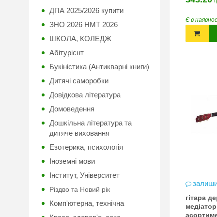
г
ДПА 2025/2026 купити
Є в наявно
ЗНО 2026 НМТ 2026
ШКОЛА, КОЛЕДЖ
Абітурієнт
Букіністика (Антикварні книги)
Дитячі саморобки
Довідкова література
Домоведення
Дошкільна література та
дитяче виховання
Езотерика, психологія
Іноземні мови
Інститут, Університет
залиши
Різдво та Новий рік
гітара д
Комп'ютерна, технічна
медіатор
асортиме