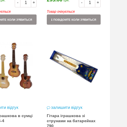
грн.
грн.
-
+
-
+
кується
Товар очікується
МТЕ КОЛИ З'ЯВИТЬСЯ
ПОВІДОМТЕ КОЛИ З'ЯВИТЬСЯ
ти відгук
залишити відгук
грашкова в сумці
Гітара іграшкова зі
-4
струнами на батарейках
790