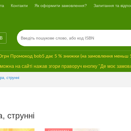
та
Контакти
Як оформити замовлення?
Запитання та відпов
ІВ
00грн
Промокод
bob5
дає
5 % знижки
(на замовлення меньш 
ожна на сайті нажав згори праворуч кнопку "Де моє замов
ара, струнні
а, струнні
СУПЕРЗНИЖКА