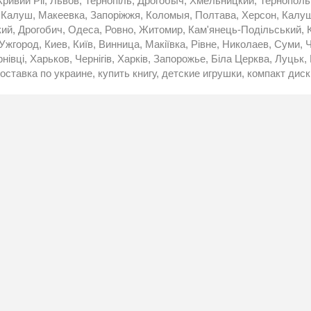
 Кривий Ріг, Львов, Тернопіль, Дрогобыч, Хмельницкий, Тернопол
 Калуш, Макеевка, Запоріжжя, Коломыя, Полтава, Херсон, Калу
й, Дрогобич, Одеса, Ровно, Житомир, Кам'янець-Подільський, 
 Ужгород, Киев, Київ, Винница, Макіївка, Рівне, Николаев, Суми,
нівці, Харьков, Чернігів, Харків, Запорожье, Біла Церква, Луць
оставка по украине, купить книгу, детские игрушки, компакт диск