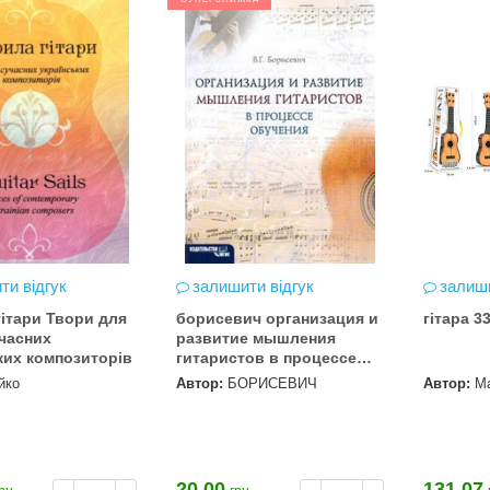
ти відгук
залишити відгук
залиши
гітари Твори для
борисевич организация и
гітара 3
учасних
развитие мышления
ких композиторів
гитаристов в процессе
обучения книга купити ці
йко
Автор:
БОРИСЕВИЧ
Автор:
М
20.00
131.07