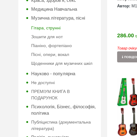
Краса, здоров'я, секс
Автор:
М1
Медицина Навчальна
Музична література, пісні
Гітара, струнні
286.00
г
Зошити для нот
Піаніно, фортепіано
Товар очік
Пісні, опери, вокал
ПОВІДОМ
Щоденники для музичних шкіл
Науково - популярна
Не доступні
ПРЕМІУМ КНИГА В
ПОДАРУНОК
Психологія, Бізнес, філософія,
політика
Публіцистика (документальна
література)