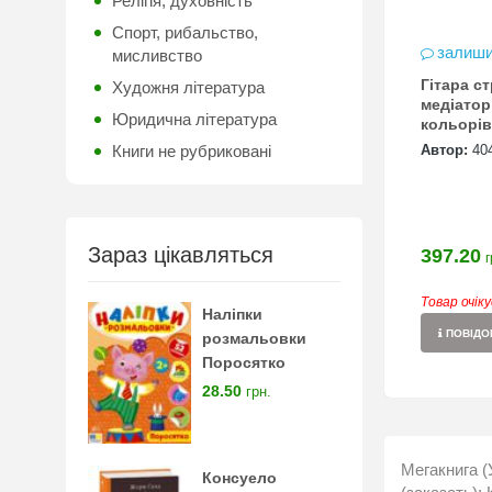
Релігія, духовність
Спорт, рибальство,
залиши
мисливство
Гітара с
Художня література
медіатор
Юридична література
кольорів
Книги не рубриковані
Автор:
40
Зараз цікавляться
397.20
г
Товар очік
Наліпки
ПОВІДОМ
розмальовки
Поросятко
28.50
грн.
Мегакнига (
Консуело