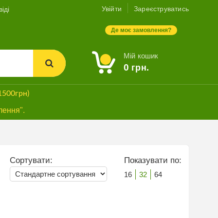
Увійти
Зареєструватись
іді
Де моє замовлення?
Мій кошик
0
грн.
1500грн)
лення".
Сортувати:
Показувати по:
16
32
64