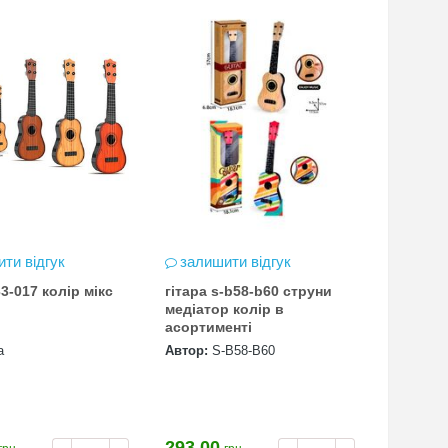
ти відгук
залишити відгук
33-017 колір мікс
гітара s-b58-b60 струни
медіатор колір в
асортименті
а
Автор:
S-B58-B60
293.00