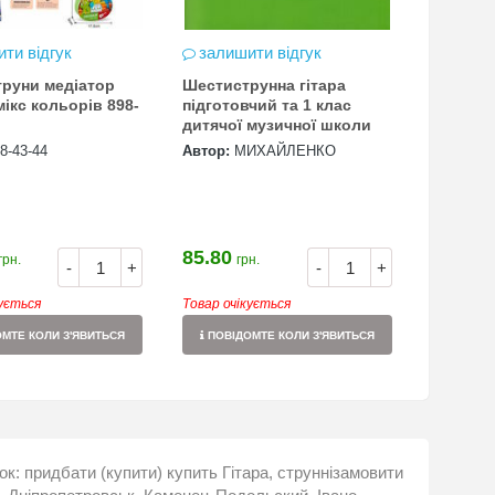
ти відгук
залишити відгук
труни медіатор
Шестиструнна гітара
ікс кольорів 898-
підготовчий та 1 клас
дитячої музичної школи
8-43-44
Автор:
МИХАЙЛЕНКО
85.80
грн.
грн.
-
+
-
+
кується
Товар очікується
МТЕ КОЛИ З'ЯВИТЬСЯ
ПОВІДОМТЕ КОЛИ З'ЯВИТЬСЯ
шок: придбати (купити) купить Гітара, струннізамовити