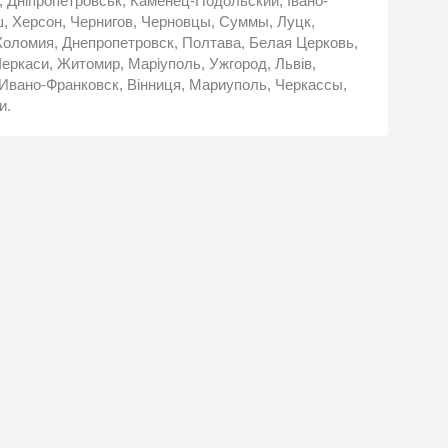
ь, Дніпропетровськ, Каменец-Подольский, Івано-
ш, Херсон, Чернигов, Черновцы, Суммы, Луцк,
Коломия, Днепропетровск, Полтава, Белая Церковь,
 Черкаси, Житомир, Маріуполь, Ужгород, Львів,
к, Ивано-Франковск, Вінниця, Мариуполь, Черкассы,
и.