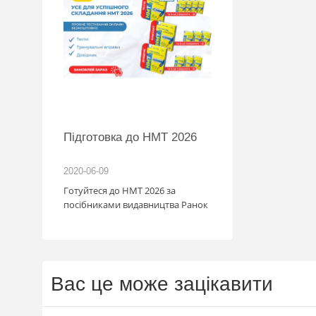
BMW
Підготовка до НМТ 2026
обіль!
2020-06-09
2026-06-18
озігрують
Готуйтеся до НМТ 2026 за
те: кожна
посібниками видавництва Ранок
нс стати
томобіля.
 31.07
ну посилку
ймай
Вас це може зацікавити
то. Кожна
виграш