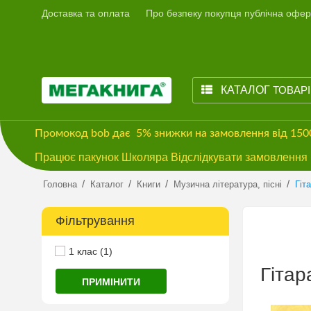
Доставка та оплата
Про безпеку покупця публічна офер
КАТАЛОГ
ТОВАР
Промокод
bob
дає
5% знижки
на замовлення від 15
Працює пакунок Школяра Відслідкувати замовлення м
/
/
/
/
Головна
Каталог
Книги
Музична література, пісні
Гіт
Фільтрування
1 клас (1)
Гітар
ПРИМІНИТИ