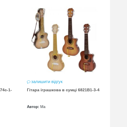
залишити відгук
залиш
74с-1-
Гітара іграшкова в сумці 6821B1-3-4
Гітара 
батаре
Автор:
Ма
Автор: