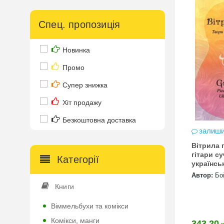
Спец. пропозиція
Новинка
Промо
Супер знижка
Хіт продажу
Безкоштовна доставка
залиши
Вітрила 
гітари с
Категорії
українсь
Автор:
Бо
Книги
Віммельбухи та комікси
Комікси, манги
343.20