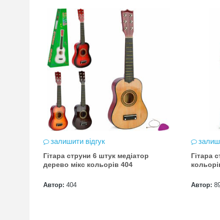
 шансів -
 за номером
hta.ua/win_bmw
залишити відгук
залиш
ари
Гітара струни 6 штук медіатор
Гітара 
иторів
дерево мікс кольорів 404
кольорі
Автор:
404
Автор:
8