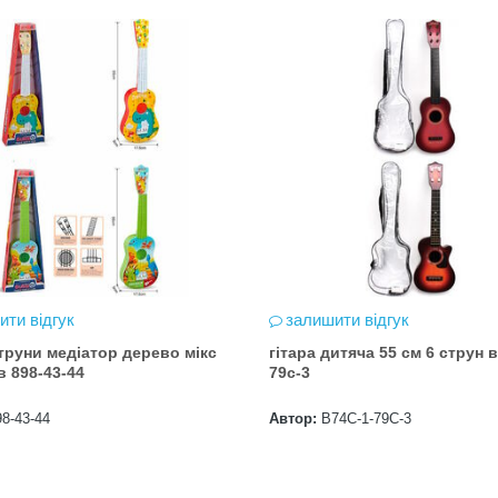
Максимальна кількість шансів -
15 Реєстрація в акції за номером
телефону Сторінка
акції: http://novaposhta.ua/win_bmw
ити відгук
залишити відгук
струни медіатор дерево мікс
гітара дитяча 55 см 6 струн в
в 898-43-44
79с-3
98-43-44
Автор:
В74С-1-79С-3