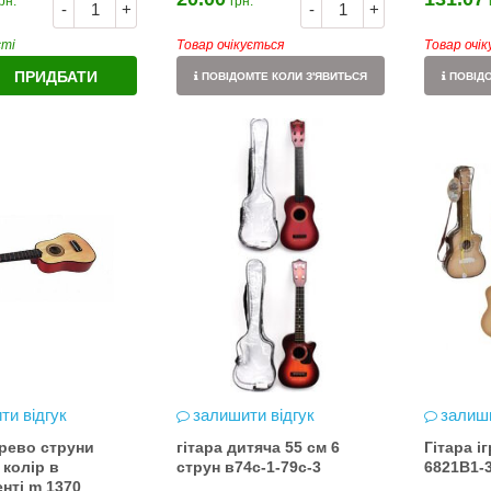
рн.
грн.
-
+
-
+
сті
Товар очікується
Товар очі
ПРИДБАТИ
ПОВІДОМТЕ КОЛИ З'ЯВИТЬСЯ
ПОВІДО
ти відгук
залишити відгук
залиши
ерево струни
гітара дитяча 55 см 6
Гітара і
 колір в
струн в74с-1-79с-3
6821B1-3
нті m 1370