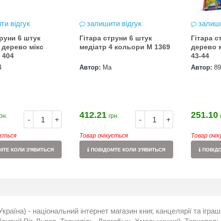
ти відгук
залишити відгук
залиши
труни 6 штук
Гітара струни 6 штук
Гітара с
 дерево мікс
медіатр 4 кольори M 1369
дерево м
 404
43-44
4
Автор:
Ма
Автор:
89
412.21
251.10
рн.
грн.
-
+
-
+
ується
Товар очікується
Товар очі
ТЕ КОЛИ З'ЯВИТЬСЯ
ПОВІДОМТЕ КОЛИ З'ЯВИТЬСЯ
ПОВІДО
Україна) - національний інтернет магазин книг, канцелярії та ігра