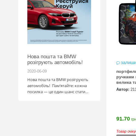
Нова пошта та BMW
Підготовка до 
розігрують автомобіль!
залиши
портфель
2020-06-09
2020-06-09
ручками
Нова пошта та BMW розігрують
Готуйтеся до НМТ 20
велика та
автомобіль! Пам’ятайте: кожна
посібниками видавн
8,5 см
Автор:
21
посилка — це один шанс стати
власником нового автомобіля.
Період дії акції: 15.06 - 31.07
Механіка: отримуй одну посилку
Новою поштою і приймай
91.70
грн
участь в розіграші авто. Кожна
посилка = 1 шанс на виграш
Товар очік
Максимальна кількість шансів -