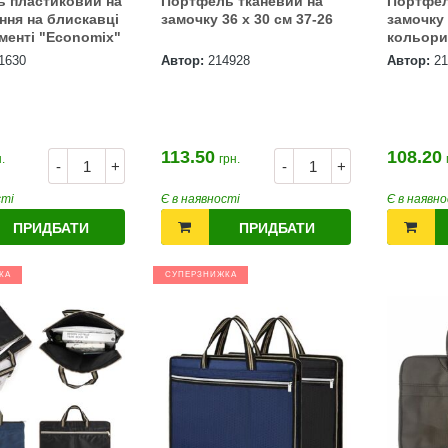
ь пластиковий на
Портфель тканевий на
Портфел
ення на блискавці
замочку 36 х 30 см 37-26
замочку 
в асортименті "Economix"
кольори
0814 / 9-
1630
Автор:
214928
Автор:
21
113.50
108.20
.
грн.
-
+
-
+
сті
Є в наявності
Є в наявно
ПРИДБАТИ
ПРИДБАТИ
КА
СУПЕРЗНИЖКА