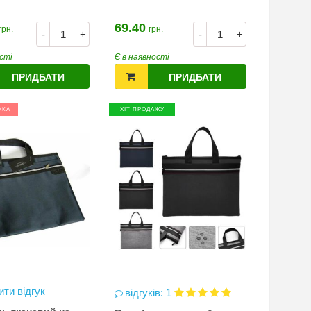
69.40
грн.
грн.
-
+
-
+
сті
Є в наявності
ПРИДБАТИ
ПРИДБАТИ
ЖКА
ХІТ ПРОДАЖУ
ти відгук
відгуків: 1