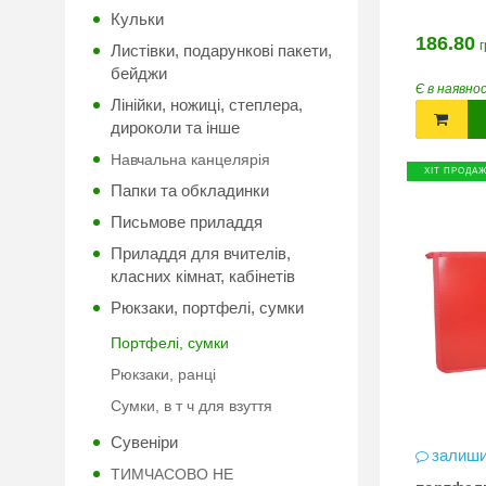
Кульки
186.80
г
Листівки, подарункові пакети,
бейджи
Є в наявно
Лінійки, ножиці, степлера,
дироколи та інше
Навчальна канцелярія
ХІТ ПРОДА
Папки та обкладинки
Письмове приладдя
Приладдя для вчителів,
класних кімнат, кабінетів
Рюкзаки, портфелі, сумки
Портфелі, сумки
Рюкзаки, ранці
Сумки, в т ч для взуття
Сувеніри
залиши
ТИМЧАСОВО НЕ