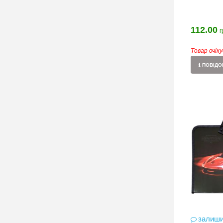
112.00
г
Товар очік
ПОВІДОМ
залиши