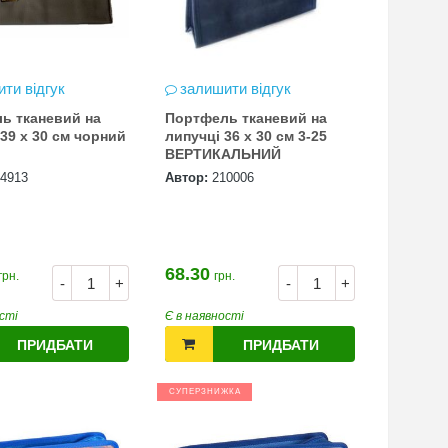
ти відгук
залишити відгук
ь тканевий на
Портфель тканевий на
39 х 30 см чорний
липучці 36 х 30 см 3-25
ВЕРТИКАЛЬНИЙ
4913
Автор:
210006
68.30
грн.
грн.
-
+
-
+
сті
Є в наявності
ПРИДБАТИ
ПРИДБАТИ
СУПЕРЗНИЖКА