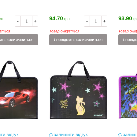
94.70
93.90
рн.
грн.
гр
-
+
-
+
ується
Товар очікується
Товар очі
ТЕ КОЛИ З'ЯВИТЬСЯ
ПОВІДОМТЕ КОЛИ З'ЯВИТЬСЯ
ПОВІДО
ти відгук
залишити відгук
залиши