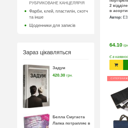
портфел
РУБРИКОВАНЕ КАНЦЕЛЯРІЯ
2 відділ
Фарби, клей, пластилін, скотч
та інше
Автор:
Е3
Щоденники для записів
64.10
грн
Зараз цікавляться
Є в наявно
Задум
420.30
грн.
СУПЕРЗНИЖ
Белла Смугаста
Лапка потрапляє в