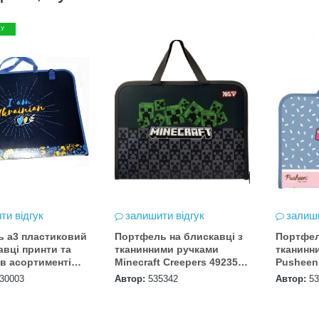
ЖУ
ти відгук
залишити відгук
залиши
ь а3 пластиковий
Портфель на блискавці з
Портфел
авці принти та
тканинними ручками
тканинн
в асортименті
Minecraft Creepers 492355
Pusheen
YES FC
30003
Автор:
535342
Автор:
53