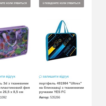
МТЕ КОЛИ З'ЯВИТЬСЯ
ПОВІДОМТЕ КОЛИ З'ЯВИТЬСЯ
ти відгук
залишити відгук
ь 3d з тканевими
портфель 491984 "Ultrex"
 пластиковий фея
на блискавці з тканинними
 х 26,5 х 8,5 см
ручками YES FC
1092
Автор:
535266