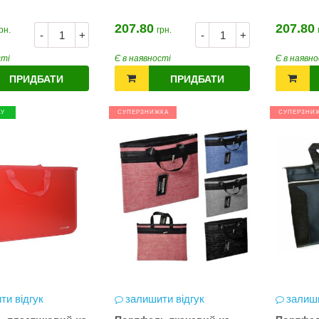
207.80
207.80
рн.
грн.
-
+
-
+
сті
Є в наявності
Є в наявно
ПРИДБАТИ
ПРИДБАТИ
ЖУ
СУПЕРЗНИЖКА
СУПЕРЗНИ
ти відгук
залишити відгук
залиши