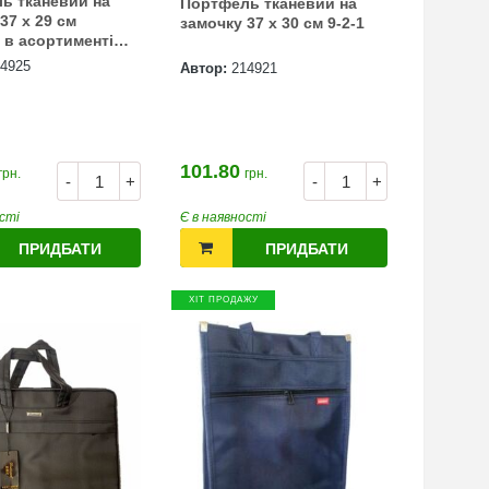
ь тканевий на
Портфель тканевий на
37 х 29 см
замочку 37 х 30 см 9-2-1
 в асортименті
2-6
4925
Автор:
214921
101.80
грн.
грн.
-
+
-
+
сті
Є в наявності
ПРИДБАТИ
ПРИДБАТИ
ХІТ ПРОДАЖУ