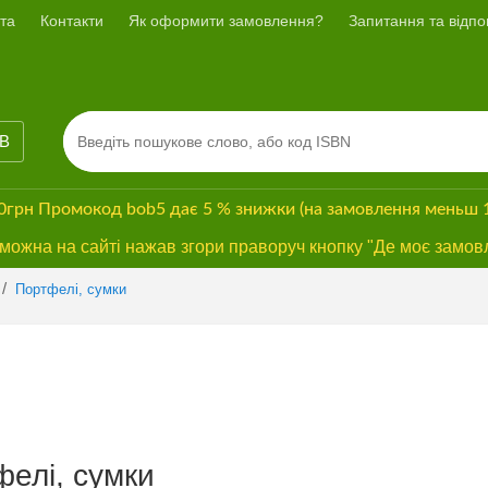
та
Контакти
Як оформити замовлення?
Запитання та відпов
ІВ
00грн
Промокод
bob5
дає
5 % знижки
(на замовлення меньш 
ожна на сайті нажав згори праворуч кнопку "Де моє замов
/
Портфелі, сумки
елі, сумки