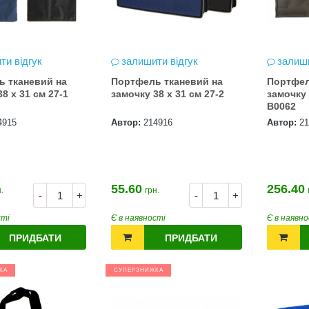
ти відгук
залишити відгук
залиши
 тканевий на
Портфель тканевий на
Портфел
8 х 31 см 27-1
замочку 38 х 31 см 27-2
замочку 
B0062
4915
Автор:
214916
Автор:
21
55.60
256.40
.
грн.
-
+
-
+
сті
Є в наявності
Є в наявно
ПРИДБАТИ
ПРИДБАТИ
КА
СУПЕРЗНИЖКА