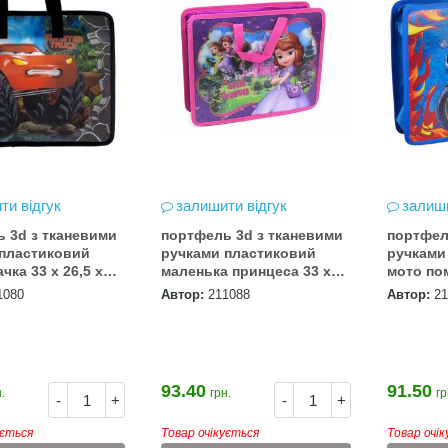
НМТ 2026
ти відгук
залишити відгук
залиши
 3d з тканевими
портфель 3d з тканевими
портфел
2026-06-18
 пластиковий
ручками пластиковий
ручками
26 за
чка 33 х 26,5 х
маленька принцеса 33 х
мото по
ицтва Ранок
26,5 х 8,5 см
26,5 х 8,
1080
Автор:
211088
Автор:
21
93.40
91.50
.
грн.
гр
-
+
-
+
ується
Товар очікується
Товар очі