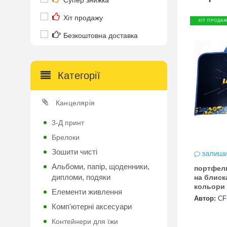
Супер знижка
Хіт продажу
ХІТ ПРОДА
Безкоштовна доставка
Категорії
Канцелярія
3-Д принт
Брелоки
Зошити чисті
залиши
Альбоми, папір, щоденники,
портфел
дипломи, подяки
на блиск
кольори 
Елементи живлення
"CFS"
Автор:
CF
Комп'ютерні аксесуари
Контейнери для їжи