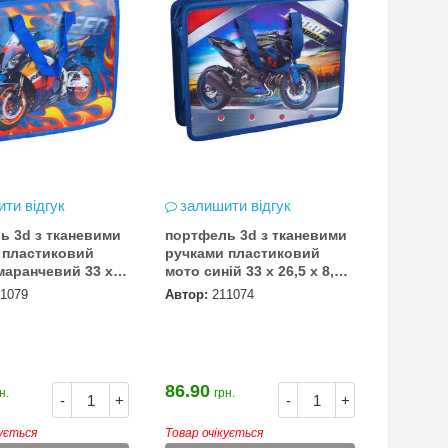
ти відгук
залишити відгук
ь 3d з тканевими
портфель 3d з тканевими
 пластиковий
ручками пластиковий
маранчевий 33 х
мото синій 33 х 26,5 х 8,5
5 см
см
1079
Автор:
211074
86.90
н.
грн.
-
+
-
+
кується
Товар очікується