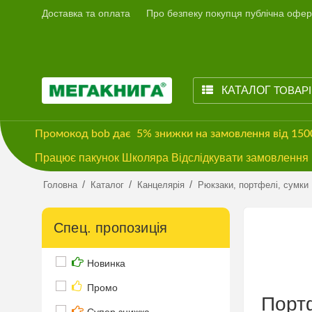
Доставка та оплата
Про безпеку покупця публічна офер
КАТАЛОГ
ТОВАР
Промокод
bob
дає
5% знижки
на замовлення від 15
Працює пакунок Школяра Відслідкувати замовлення м
/
/
/
Головна
Каталог
Канцелярія
Рюкзаки, портфелі, сумки
Спец. пропозиція
Новинка
Промо
Портф