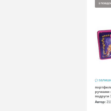
15 Реєстрація в акції за номером
ПОВІДОМ
телефону Сторінка
акції: http://novaposhta.ua/win_bmw
залиши
портфель
ручками
подруги 3
Автор:
21