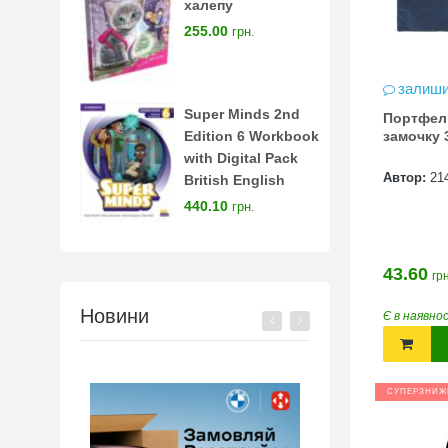
халепу
255.00
грн.
залиши
Super Minds 2nd
Портфель
замочку 3
Edition 6 Workbook
with Digital Pack
Автор:
21
British English
440.10
грн.
43.60
грн
Новини
Є в наявно
СУПЕРЗНИЖ