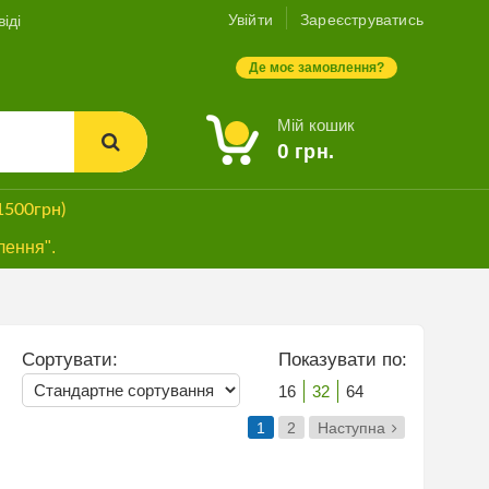
Увійти
Зареєструватись
іді
Де моє замовлення?
Мій кошик
0
грн.
1500грн)
лення".
Сортувати:
Показувати по:
16
32
64
1
2
Наступна