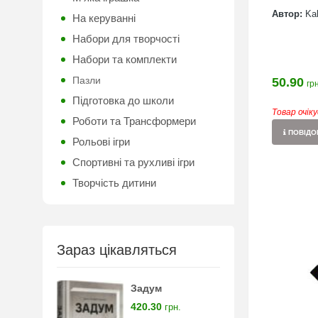
Автор:
Kal
На керуванні
Набори для творчості
Набори та комплекти
Пазли
50.90
грн
Підготовка до школи
Товар очік
Роботи та Трансформери
ПОВІДОМ
Рольові ігри
Спортивні та рухливі ігри
Творчість дитини
Зараз цікавляться
Задум
420.30
грн.