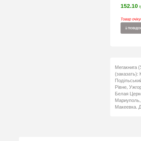
152.10
г
Товар очік
ПОВІДОМ
Мегакнига (
(заказать):
Подільський
Рівне, Ужго
Белая Церко
Мариуполь, 
Макеевка. Д