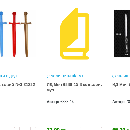
ти відгук
залишити відгук
залиши
шковий №3 21232
ИД Меч 6888-15 3 кольори,
ИД Меч 7
муз
Автор:
6888-15
Автор:
7
72.90
65.20