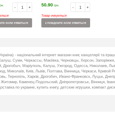
50.90
рн.
грн.
-
+
-
+
ується
Товар очікується
ТЕ КОЛИ З'ЯВИТЬСЯ
ПОВІДОМТЕ КОЛИ З'ЯВИТЬСЯ
Україна) - національний інтернет магазин книг, канцелярії та ігр
 Калуш, Суми, Черкассы, Макіївка, Черновцы, Херсон, Запоріжжя,
, Дрогобыч, Маріуполь, Калуш, Ужгород, Одесса, Николаев, Льво
род, Миколаїв, Київ, Львів, Полтава, Винница, Черкаси, Кривой 
вь, Тернопіль, Харків, Дрогобич, Ивано-Франковск, Луцьк, Днепр
Житомир, Каменец-Подольский, Дніпропетровськ, Вінниця, Івано
оставка по украине, купить книгу, детские игрушки, компакт диск