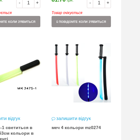
н.
грн.
-
+
-
+
кується
Товар очікується
МТЕ КОЛИ З'ЯВИТЬСЯ
ПОВІДОМТЕ КОЛИ З'ЯВИТЬСЯ
ти відгук
залишити відгук
-1 светиться в
меч 4 кольори mz0274
 53см кольори в
енті