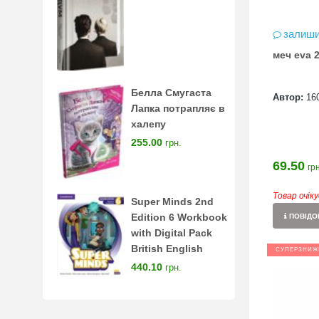
залиши
меч eva 
Белла Смугаста
Автор:
16
Лапка потрапляє в
халепу
255.00
грн.
69.50
грн
Товар очік
Super Minds 2nd
Edition 6 Workbook
ПОВІДОМ
with Digital Pack
British English
СУПЕРЗНИЖ
440.10
грн.