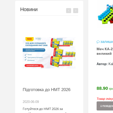
Новини
залиши
Меч КА-2
великий
Автор:
Kal
88.90
грн
BMW
Підготовка до НМТ 2026
обіль!
Товар очік
2020-06-09
2026-06-18
ПОВІДОМ
озігрують
Готуйтеся до НМТ 2026 за