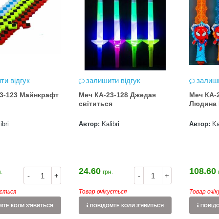
ти відгук
залишити відгук
залиши
3-123 Майнкрафт
Меч КА-23-128 Джедая
Меч КА-
світиться
Людина 
ibri
Автор:
Kalibri
Автор:
Ka
24.60
108.60
.
грн.
Нова пошта та BMW
-
+
-
+
розігрують автомобіль!
ується
Товар очікується
Товар очі
2020-06-09
ТЕ КОЛИ З'ЯВИТЬСЯ
ПОВІДОМТЕ КОЛИ З'ЯВИТЬСЯ
ПОВІДО
Нова пошта та BMW розігрують