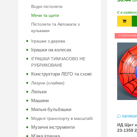
грн
Водні пістолети
Є в наявно
Мечи та щити
Пістолети та Автомати з
кульками
СУПЕРЗНИЖ
Іграшки з дерева
Іграшки на колесах
ІГРАШКИ ТИМЧАСОВО НЕ
РУБРИКОВАНЕ
Конструктори ЛЕГО та схожі
Лизуни (слайми)
Ляльки
Машини
Мильні бульбашки
залиши
Моделі транспорту в масштабі
ИД Щит н
Музичні інструменти
23-1359 
М'яка іграшка