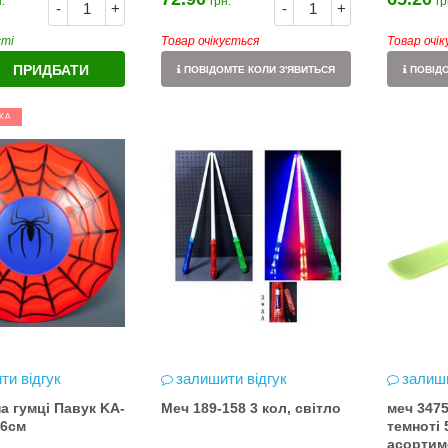
.
грн.
гр
-
+
-
+
сті
Товар очікується
Товар очі
ПРИДБАТИ
ПОВІДОМТЕ КОЛИ З'ЯВИТЬСЯ
ПОВІДО
КА
ти відгук
залишити відгук
залиши
а гумці Павук KA-
Меч 189-158 3 кол, світло
меч 3475
26см
темноті
асортим