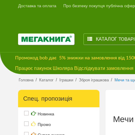
Доставка та оплата
Про безпеку покупця публічна офер
КАТАЛОГ
ТОВАР
Промокод
bob
дає
5% знижки
на замовлення від 15
Працює пакунок Школяра Відслідкувати замовлення м
/
/
/
/
Головна
Каталог
Іграшки
Зброя іграшкова
Мечи та щ
Спец. пропозиція
Новинка
Мечи
Промо