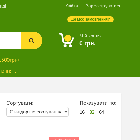
Увійти
Зареєструватись
іді
Де моє замовлення?
Мій кошик
0
грн.
1500грн)
лення".
Сортувати:
Показувати по:
16
32
64
СУПЕРЗНИЖКА