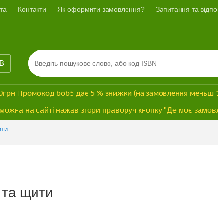
та
Контакти
Як оформити замовлення?
Запитання та відпов
ІВ
00грн
Промокод
bob5
дає
5 % знижки
(на замовлення меньш 
ожна на сайті нажав згори праворуч кнопку "Де моє замов
ити
 та щити