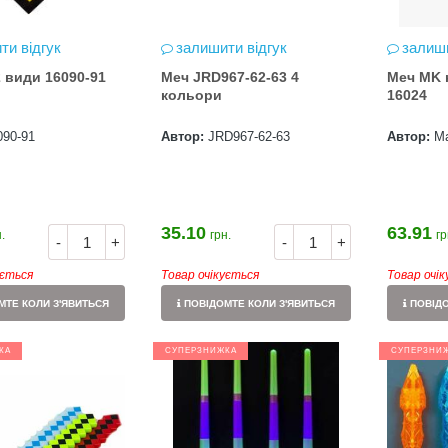
ти відгук
залишити відгук
залиши
2 види 16090-91
Меч JRD967-62-63 4
Меч MK 
кольори
16024
090-91
Автор:
JRD967-62-63
Автор:
М
35.10
63.91
.
грн.
гр
-
+
-
+
ується
Товар очікується
Товар очі
ТЕ КОЛИ З'ЯВИТЬСЯ
ПОВІДОМТЕ КОЛИ З'ЯВИТЬСЯ
ПОВІДО
КА
СУПЕРЗНИЖКА
СУПЕРЗНИ