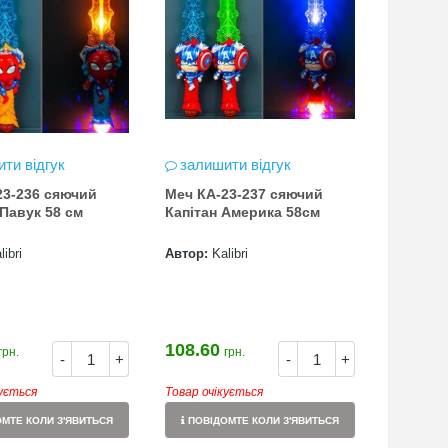
ти відгук
залишити відгук
23-236 сяючий
Меч КА-23-237 сяючий
Павук 58 см
Капітан Америка 58см
libri
Автор:
Kalibri
108.60
грн.
грн.
-
+
-
+
кується
Товар очікується
МТЕ КОЛИ З'ЯВИТЬСЯ
ПОВІДОМТЕ КОЛИ З'ЯВИТЬСЯ