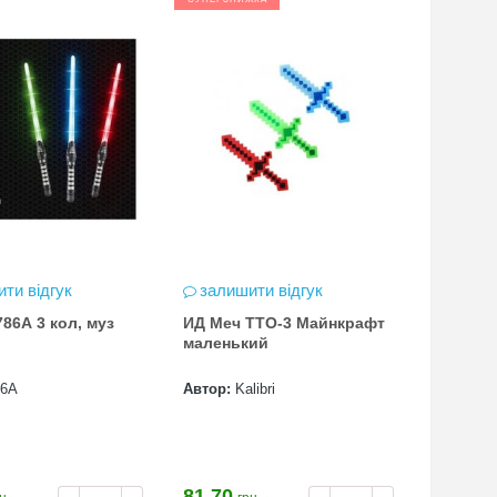
ти відгук
залишити відгук
86A 3 кол, муз
ИД Меч TTO-3 Майнкрафт
маленький
86A
Автор:
Kalibri
81.70