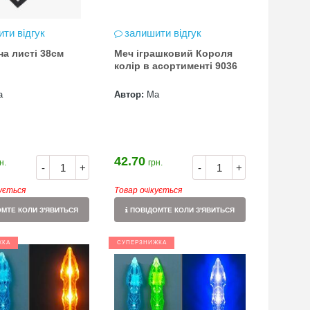
ти відгук
залишити відгук
на листі 38см
Меч іграшковий Короля
колір в асортименті 9036
а
Автор:
Ма
42.70
н.
грн.
-
+
-
+
кується
Товар очікується
МТЕ КОЛИ З'ЯВИТЬСЯ
ПОВІДОМТЕ КОЛИ З'ЯВИТЬСЯ
ЖКА
СУПЕРЗНИЖКА