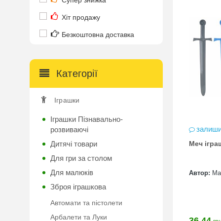
Супер знижка
Хіт продажу
Безкоштовна доставка
Категорії
Іграшки
Іграшки Пізнавально-
залиши
розвиваючі
Дитячі товари
Меч ігра
Для гри за столом
Для малюків
Автор:
Ма
Зброя іграшкова
Автомати та пістолети
Арбалети та Луки
36.44