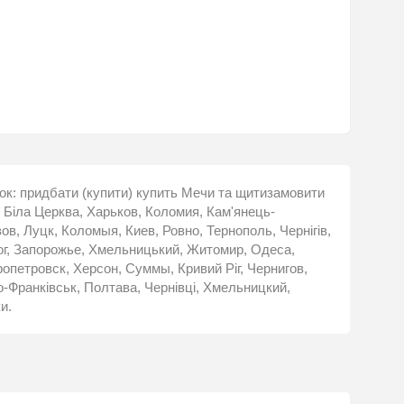
ашок: придбати (купити) купить Мечи та щитизамовити
 Біла Церква, Харьков, Коломия, Кам'янець-
в, Луцк, Коломыя, Киев, Ровно, Тернополь, Чернігів,
Рог, Запорожье, Хмельницький, Житомир, Одеса,
опетровск, Херсон, Суммы, Кривий Ріг, Чернигов,
-Франківськ, Полтава, Чернівці, Хмельницкий,
и.