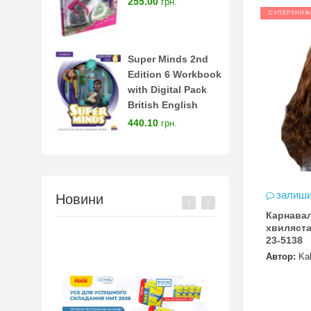
255.00
грн.
СУПЕРЗНИЖ
Super Minds 2nd
Edition 6 Workbook
with Digital Pack
British English
440.10
грн.
залиши
Новини
Карнавал
хвиляста
23-5138
Автор:
Kal