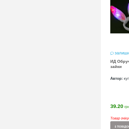
залиши
ИД Обруч
зайки
Автор:
ку
39.20
грн
Товар очік
ПОВІДОМ