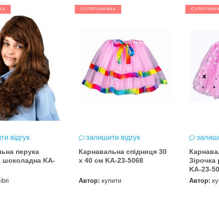
КА
СУПЕРЗНИЖКА
СУПЕРЗНИ
ти відгук
залишити відгук
залиши
ьна перука
Карнавальна спідниця 30
Карнава
 шоколадна KA-
х 40 см KA-23-5068
Зірочка
KA-23-5
ibri
Автор:
купити
Автор:
ку