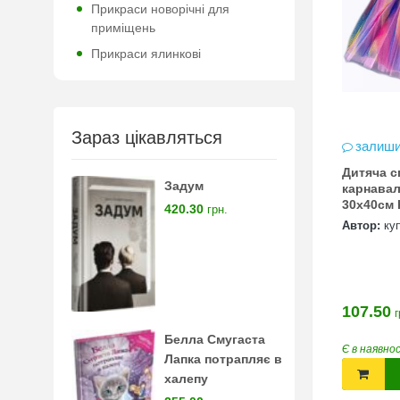
Прикраси новорічні для
приміщень
Прикраси ялинкові
Зараз цікавляться
залиши
Дитяча с
Задум
карнавал
30х40см 
420.30
грн.
Автор:
ку
107.50
г
Белла Смугаста
Є в наявно
Лапка потрапляє в
халепу