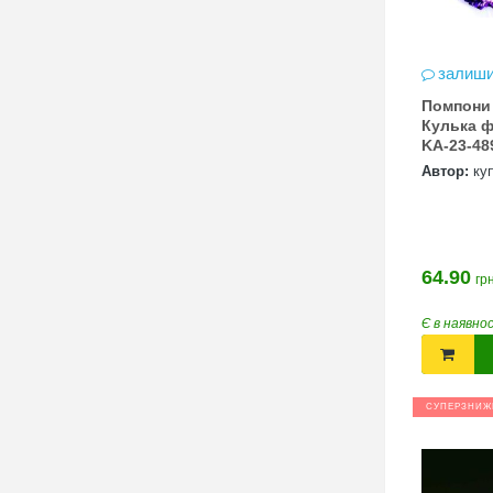
залиши
Помпони 
Кулька ф
KA-23-48
Автор:
ку
64.90
грн
Є в наявно
СУПЕРЗНИЖ