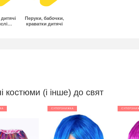
 дитячі
Перуки, бабочки,
ислі
краватки дитячі
ічні
і костюми (і інше) до свят
КА
СУПЕРЗНИЖКА
СУПЕРЗНИ