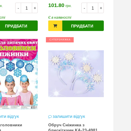
101.80
н.
грн.
-
+
-
+
сті
Є в наявності
ПРИДБАТИ
ПРИДБАТИ
СУПЕРЗНИЖКА
ти відгук
залишити відгук
аголовники
Обруч Сніжинка з
и
блискітками KA-23-4981