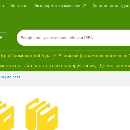
та
Контакти
Як оформити замовлення?
Запитання та відпов
ІВ
00грн
Промокод
bob5
дає
5 % знижки
(на замовлення меньш 
ожна на сайті нажав згори праворуч кнопку "Де моє замов
нше) до свят