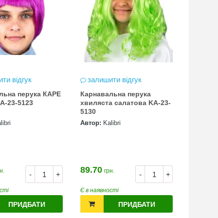
ти відгук
залишити відгук
льна перука КАРЕ
Карнавальна перука
A-23-5123
хвиляста салатова KA-23-
5130
libri
Автор:
Kalibri
89.70
н.
грн.
-
+
-
+
сті
Є в наявності
ПРИДБАТИ
ПРИДБАТИ