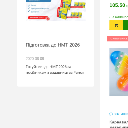
105.50
г
Є в наявно
СУПЕРЗНИЖ
BMW
Підготовка до НМТ 2026
обіль!
2020-06-09
2026-06-18
озігрують
Готуйтеся до НМТ 2026 за
те: кожна
посібниками видавництва Ранок
нс стати
томобіля.
 31.07
ну посилку
ймай
то. Кожна
виграш
залиши
 шансів -
Карнавал
 за номером
метелика