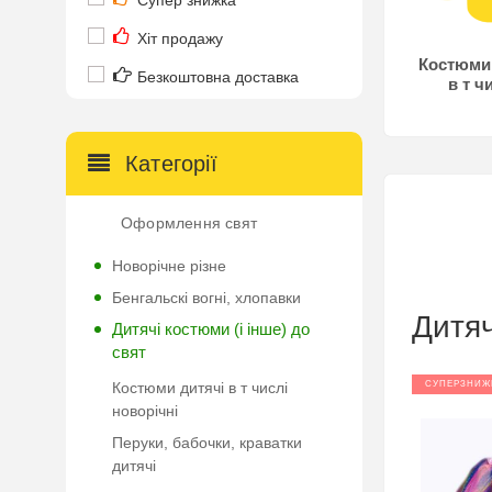
Супер знижка
Хіт продажу
Костюми
Безкоштовна доставка
в т ч
новор
Категорії
Оформлення свят
Новорічне різне
Бенгальскі вогні, хлопавки
Дитяч
Дитячі костюми (і інше) до
свят
Костюми дитячі в т числі
СУПЕРЗНИЖ
новорічні
Перуки, бабочки, краватки
дитячі