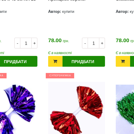
телефону Сторінка
акції: http://novaposhta.ua/win_bmw
пити
Автор:
купити
Автор:
ку
78.00
78.00
.
грн.
гр
-
+
-
+
сті
Є в наявності
Є в наявно
ПРИДБАТИ
ПРИДБАТИ
КА
СУПЕРЗНИЖКА