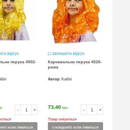
ти відгук
залишити відгук
льна перука 4502-
Карнавальна перука 4526-
рижа
libri
Автор:
Kalibri
73.40
н.
грн.
-
+
-
+
кується
Товар очікується
МТЕ КОЛИ З'ЯВИТЬСЯ
ПОВІДОМТЕ КОЛИ З'ЯВИТЬСЯ