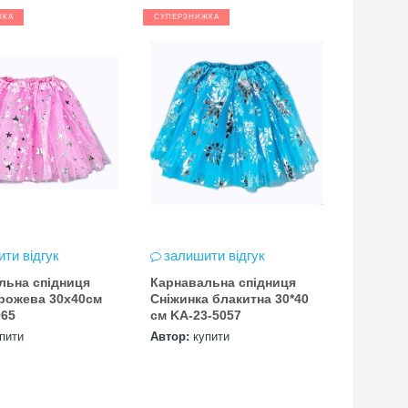
ЖКА
СУПЕРЗНИЖКА
ти відгук
залишити відгук
льна спідниця
Карнавальна спідниця
 рожева 30х40см
Сніжинка блакитна 30*40
065
см KA-23-5057
пити
Автор:
купити