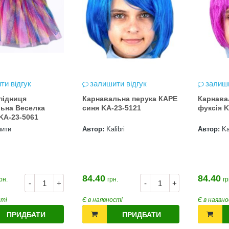
ти відгук
залишити відгук
залиши
підниця
Карнавальна перука КАРЕ
Карнава
ьна Веселка
синя KA-23-5121
фуксія K
KA-23-5061
пити
Автор:
Kalibri
Автор:
Ka
84.40
84.40
рн.
грн.
гр
-
+
-
+
сті
Є в наявності
Є в наявно
ПРИДБАТИ
ПРИДБАТИ