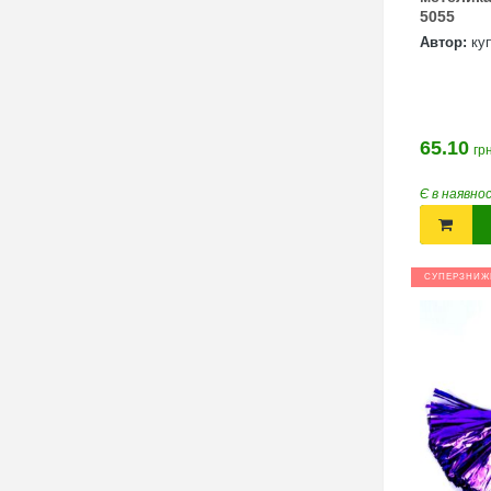
5055
hta.ua/win_bmw
Автор:
ку
65.10
грн
Є в наявно
СУПЕРЗНИЖ