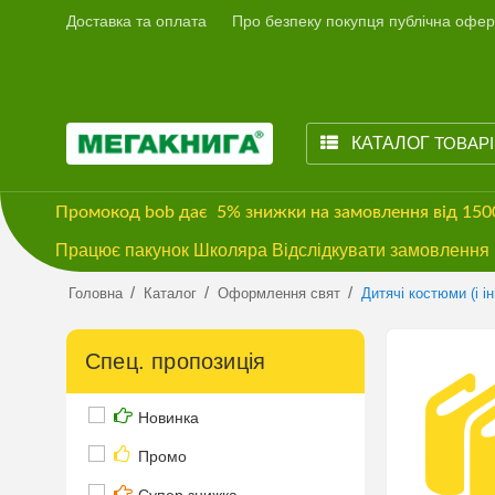
Доставка та оплата
Про безпеку покупця публічна офер
КАТАЛОГ
ТОВАР
Промокод
bob
дає
5% знижки
на замовлення від 15
Працює пакунок Школяра Відслідкувати замовлення м
/
/
/
Головна
Каталог
Оформлення свят
Дитячі костюми (і і
Спец. пропозиція
Новинка
Промо