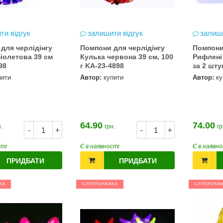
ти відгук
залишити відгук
залиши
для черлідінгу
Помпони для черлідінгу
Помпони
іолетова 39 см
Кулька червона 39 см, 100
Рифлені 
98
г KA-23-4898
за 2 шту
пити
Автор:
купити
Автор:
ку
64.90
74.00
.
грн.
гр
-
+
-
+
сті
Є в наявності
Є в наявно
ПРИДБАТИ
ПРИДБАТИ
КА
СУПЕРЗНИЖКА
СУПЕРЗНИ