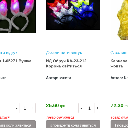
ти відгук
залишити відгук
залиши
 1-05271 Вушка
ИД Обруч КА-23-212
Карнава
Корона світиться
жовта
пити
Автор:
купити
Автор:
Ka
25.60
72.30
.
грн.
гр
-
+
-
+
ується
Товар очікується
Товар очі
ТЕ КОЛИ З'ЯВИТЬСЯ
ПОВІДОМТЕ КОЛИ З'ЯВИТЬСЯ
ПОВІДО