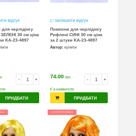
ти відгук
залишити відгук
 для черлідінгу
Помпони для черлідінгу
ЗЕЛЕНІ 30 см ціна
Рифлені СИНІ 30 см ціна
ки KA-23-4897
за 2 штуки KA-23-4897
пити
Автор:
купити
74.00
н.
грн.
-
+
-
+
сті
Є в наявності
ПРИДБАТИ
ПРИДБАТИ
ЖКА
СУПЕРЗНИЖКА