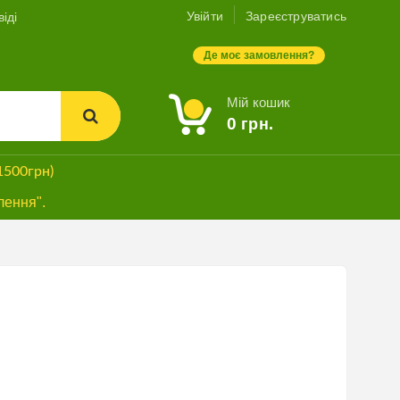
Увійти
Зареєструватись
іді
Де моє замовлення?
Мій кошик
0
грн.
1500грн)
лення".