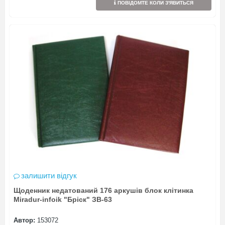
ПОВІДОМТЕ КОЛИ З'ЯВИТЬСЯ
залишити відгук
Щоденник недатований 176 аркушів блок клітинка
Miradur-infoik "Бріск" ЗВ-63
Автор:
153072