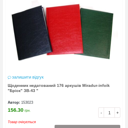
залишити відгук
Щоденник недатований 176 аркушів Miradur-infoik
"Бріск" ЗВ-43 "
Автор:
153023
156.30
грн.
-
+
Товар очікується