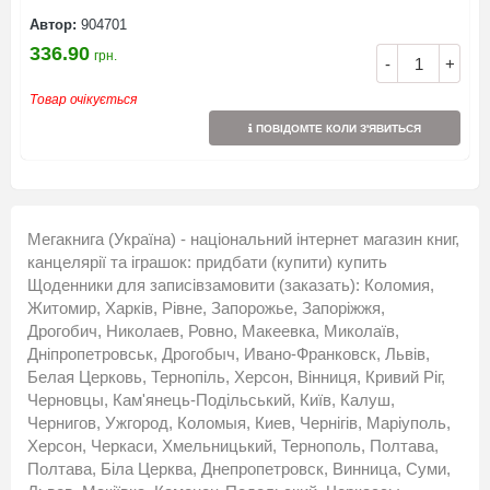
Автор:
904701
336.90
грн.
-
+
Товар очікується
ПОВІДОМТЕ КОЛИ З'ЯВИТЬСЯ
Мегакнига (Україна) - національний інтернет магазин книг,
канцелярії та іграшок: придбати (купити) купить
Щоденники для записівзамовити (заказать): Коломия,
Житомир, Харків, Рівне, Запорожье, Запоріжжя,
Дрогобич, Николаев, Ровно, Макеевка, Миколаїв,
Дніпропетровськ, Дрогобыч, Ивано-Франковск, Львів,
Белая Церковь, Тернопіль, Херсон, Вінниця, Кривий Ріг,
Черновцы, Кам'янець-Подільський, Київ, Калуш,
Чернигов, Ужгород, Коломыя, Киев, Чернігів, Маріуполь,
Херсон, Черкаси, Хмельницький, Тернополь, Полтава,
Полтава, Біла Церква, Днепропетровск, Винница, Суми,