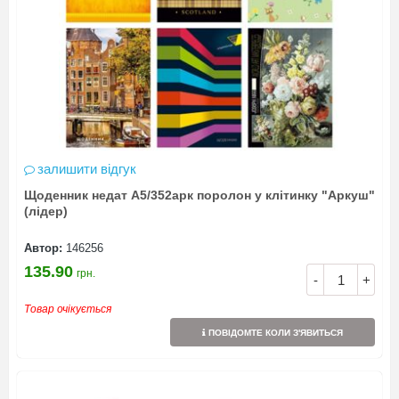
залишити відгук
Щоденник недат А5/352арк поролон у клітинку "Аркуш"
(лідер)
Автор:
146256
135.90
грн.
-
+
Товар очікується
ПОВІДОМТЕ КОЛИ З'ЯВИТЬСЯ