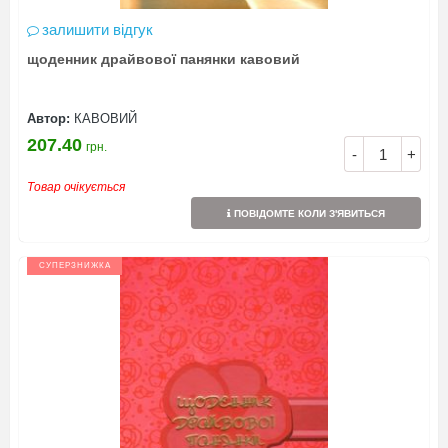
залишити відгук
щоденник драйвової панянки кавовий
Автор:
КАВОВИЙ
207.40
грн.
-
+
Товар очікується
ПОВІДОМТЕ КОЛИ З'ЯВИТЬСЯ
СУПЕРЗНИЖКА