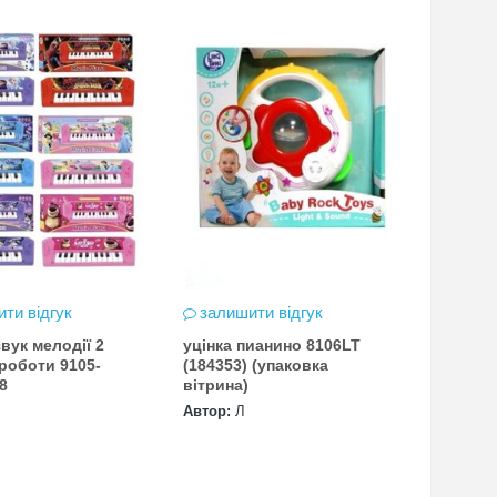
ти відгук
залишити відгук
звук мелодії 2
уцінка пианино 8106LT
роботи 9105-
(184353) (упаковка
/8
вітрина)
Автор:
Л