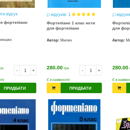
ти відгук
відгуків: 1
відгукі
я фортепіано
Фортепіано 1 клас ноти
Фортепіа
для фортепіано
для фор
нюшко
Автор:
Милич
Автор:
М
280.00
280.00
рн.
грн.
-
+
-
+
сті
Є в наявності
Є в наявно
ПРИДБАТИ
ПРИДБАТИ