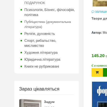
ПОДАРУНОК
Психологія, Бізнес, філософія,
залиши
політика
Твори дл
Публіцистика (документальна
література)
Автор:
Мо
Релігія, духовність
Спорт, рибальство,
мисливство
Художня література
145.20
г
Юридична література
Є в наявно
Книги не рубриковані
Зараз цікавляться
Задум