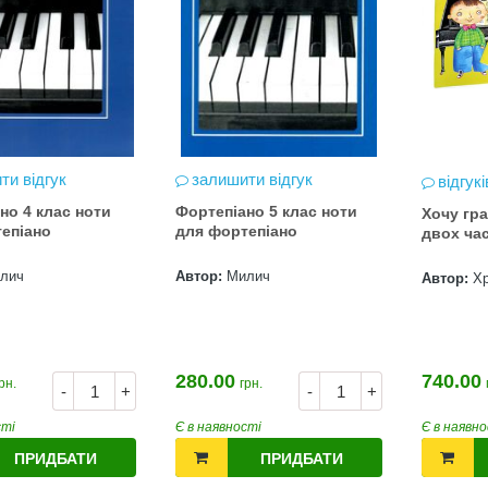
ти відгук
залишити відгук
відгукі
но 4 клас ноти
Фортепіано 5 клас ноти
Хочу гра
епіано
для фортепіано
двох час
лич
Автор:
Милич
Автор:
Х
280.00
740.00
рн.
грн.
-
+
-
+
сті
Є в наявності
Є в наявно
ПРИДБАТИ
ПРИДБАТИ