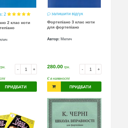
залишити відгук
в: 2
Фортепіано 3 клас ноти
но 2 клас ноти
для фортепіано
тепіано
Автор:
Милич
илич
280.00
грн.
грн.
-
+
-
+
сті
Є в наявності
ПРИДБАТИ
ПРИДБАТИ