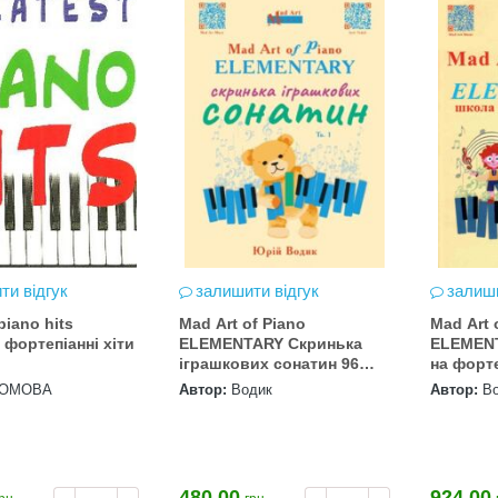
ти відгук
залишити відгук
залиши
piano hits
Mad Art of Piano
Mad Art 
 фортепіанні хіти
ELEMENTARY Скринька
ELEMENT
іграшкових сонатин 96
на форт
сторінок
РОМОВА
Автор:
Водик
Автор:
В
480.00
924.00