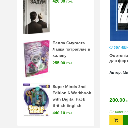
420.30
грн.
Белла Смугаста
залиши
Лапка потрапляє в
Фортепіа
халепу
для форт
255.00
грн.
Автор:
Ми
Super Minds 2nd
Edition 6 Workbook
with Digital Pack
280.00
г
British English
Є в наявно
440.10
грн.