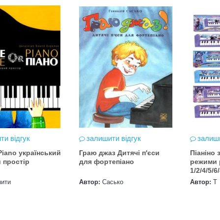
ти відгук
залишити відгук
залиши
 Piano український
Граю джаз Дитячі п'єси
Піаніно 
 простір
для фортепіано
режими 
1/2/4/5/6
пити
Автор:
Сасько
Автор:
Т
 BMW
Підготовка до НМТ 2026
мобіль!
2020-06-09