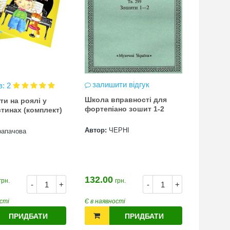
залишити відгук
в: 2
Школа вправності для
ти на роялі у
фортепіано зошит 1-2
тинах (комплект)
Автор:
ЧЕРНІ
рапачова
132.00
грн.
грн.
-
+
-
+
сті
Є в наявності
ПРИДБАТИ
ПРИДБАТИ