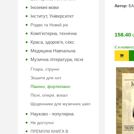
Автор:
БА
Іноземні мови
Інститут, Університет
Різдво та Новий рік
Комп'ютерна, технічна
158.40
г
Краса, здоров'я, секс
Є в наявно
Медицина Навчальна
Музична література, пісні
Гітара, струнні
Зошити для нот
Піаніно, фортепіано
Пісні, опери, вокал
Щоденники для музичних шкіл
Науково - популярна
Не доступні
ПРЕМІУМ КНИГА В