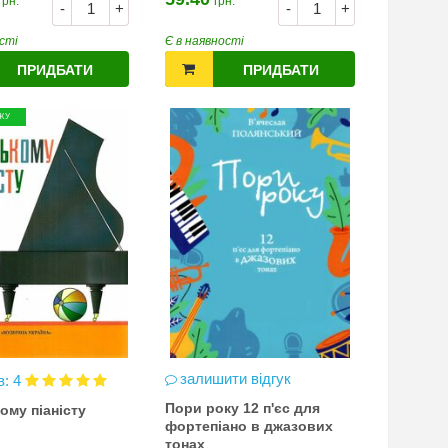
грн.
грн.
-
+
-
+
сті
Є в наявності
ПРИДБАТИ
ПРИДБАТИ
ЖУ
залишити відгук
в: 4
Пори року 12 п'єс для
ому піаністу
фортепіано в джазових
тонах