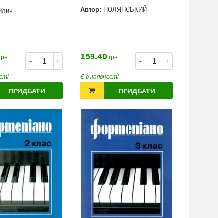
Автор:
ПОЛЯНСЬКИЙ
илич
158.40
грн.
грн.
-
+
-
+
сті
Є в наявності
ПРИДБАТИ
ПРИДБАТИ