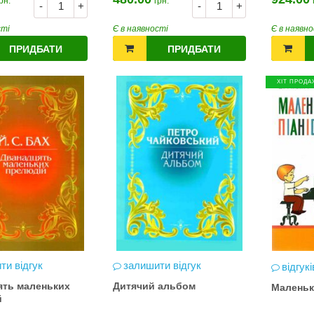
рн.
грн.
-
+
-
+
сті
Є в наявності
Є в наявно
ПРИДБАТИ
ПРИДБАТИ
ХІТ ПРОДА
ти відгук
залишити відгук
відгукі
ять маленьких
Дитячий альбом
Маленьк
й