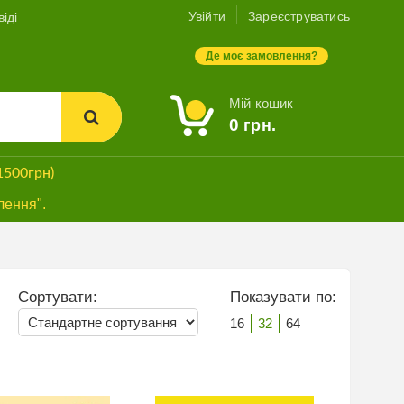
Увійти
Зареєструватись
іді
Де моє замовлення?
Мій кошик
0
грн.
1500грн)
лення".
Сортувати:
Показувати по:
16
32
64