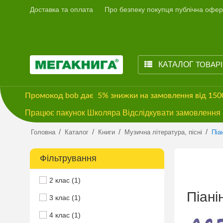
Доставка та оплата
Про безпеку покупця публічна офер
КАТАЛОГ
ТОВАР
Промокод
bob
дає
5% знижки
на замовлення від 15
Працює пакунок Школяра Відслідкувати замовлення м
/
/
/
/
Головна
Каталог
Книги
Музична література, пісні
Піа
Фільтрування
2 клас (1)
Піані
3 клас (1)
4 клас (1)