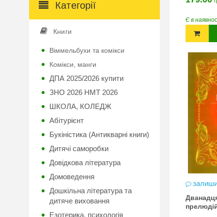
г
Категорії
Є в наявно
Книги
Віммельбухи та комікси
Комікси, манги
ДПА 2025/2026 купити
ЗНО 2026 НМТ 2026
ШКОЛА, КОЛЕДЖ
Абітурієнт
Букіністика (Антикварні книги)
Дитячі саморобки
Довідкова література
Домоведення
залиши
Дошкільна література та
Дванадц
дитяче виховання
прелюді
Езотерика, психологія