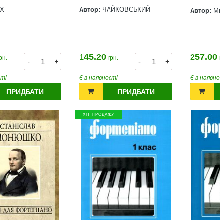
Х
Автор:
ЧАЙКОВСЬКИЙ
Автор:
М
145.20
257.00
рн.
грн.
-
+
-
+
сті
Є в наявності
Є в наявно
ПРИДБАТИ
ПРИДБАТИ
ХІТ ПРОДАЖУ