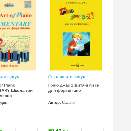
ти відгук
залишити відгук
of Piano
Граю джаз 2 Дитячі п'єси
ARY Школа гри
для фортепіано
епіано
одик
Автор:
Сасько
59.40