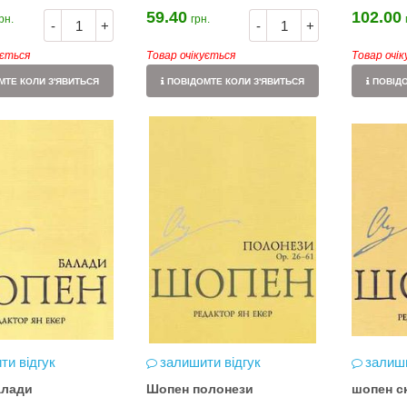
 розігрують
Готуйтеся до НМТ 2026 за
59.40
102.00
рн.
грн.
айте: кожна
посібниками видавництва Ранок
-
+
-
+
шанс стати
ується
Товар очікується
Товар очі
втомобіля.
 - 31.07
ТЕ КОЛИ З'ЯВИТЬСЯ
ПОВІДОМТЕ КОЛИ З'ЯВИТЬСЯ
ПОВІДО
одну посилку
риймай
авто. Кожна
а виграш
ть шансів -
ії за номером
oshta.ua/win_bmw
ти відгук
залишити відгук
залиши
алади
Шопен полонези
шопен с