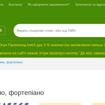
та
Контакти
Як оформити замовлення?
Запитання та відпов
ІВ
00грн
Промокод
bob5
дає
5 % знижки
(на замовлення меньш 
ожна на сайті нажав згори праворуч кнопку "Де моє замов
ніно, фортепіано
но, фортепіано