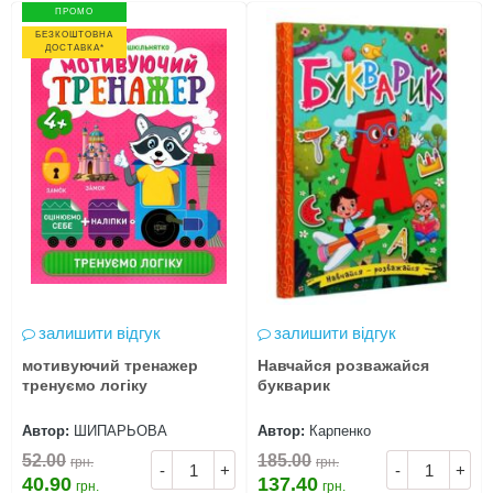
ПРОМО
БЕЗКОШТОВНА
ДОСТАВКА*
залишити відгук
залишити відгук
мотивуючий тренажер
Навчайся розважайся
тренуємо логіку
букварик
Автор:
ШИПАРЬОВА
Автор:
Карпенко
52.00
185.00
грн.
грн.
-
+
-
+
40.90
137.40
грн.
грн.