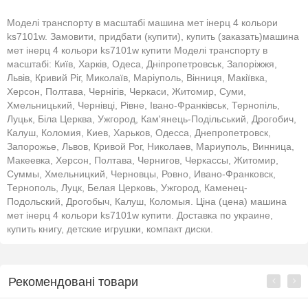
Моделі транспорту в масштабі машина мет інерц 4 кольори
ks7101w. Замовити, придбати (купити), купить (заказать)машина
мет інерц 4 кольори ks7101w купити Моделі транспорту в
масштабі: Київ, Харків, Одеса, Дніпропетровськ, Запоріжжя,
Львів, Кривий Ріг, Миколаїв, Маріуполь, Вінниця, Макіївка,
Херсон, Полтава, Чернігів, Черкаси, Житомир, Суми,
Хмельницький, Чернівці, Рівне, Івано-Франківськ, Тернопіль,
Луцьк, Біла Церква, Ужгород, Кам'янець-Подільський, Дрогобич,
Калуш, Коломия, Киев, Харьков, Одесса, Днепропетровск,
Запорожье, Львов, Кривой Рог, Николаев, Мариуполь, Винница,
Макеевка, Херсон, Полтава, Чернигов, Черкассы, Житомир,
Суммы, Хмельницкий, Черновцы, Ровно, Ивано-Франковск,
Тернополь, Луцк, Белая Церковь, Ужгород, Каменец-
Подольский, Дрогобыч, Калуш, Коломыя. Ціна (цена) машина
мет інерц 4 кольори ks7101w купити. Доставка по украине,
купить книгу, детские игрушки, компакт диски.
Рекомендовані товари