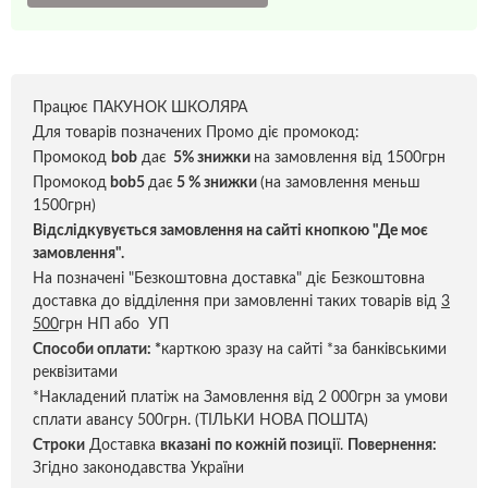
Працює ПАКУНОК ШКОЛЯРА
Для товарів позначених Промо діє промокод:
Промокод
bob
дає
5% знижки
на замовлення від 1500грн
Промокод
bob5
дає
5 % знижки
(на замовлення меньш
1500грн)
Відслідкувується замовлення на сайті кнопкою "Де моє
замовлення".
На позначені "Безкоштовна доставка" діє Безкоштовна
доставка до відділення при замовленні таких товарів від
3
500
грн НП або УП
Способи оплати:
*
карткою зразу на сайті *за банківськими
реквізитами
*Накладений платіж на Замовлення від 2 000грн за умови
сплати авансу 500грн. (ТІЛЬКИ НОВА ПОШТА)
Строки
Доставка
вказані по кожній позиці
ї.
Повернення:
Згідно законодавства України