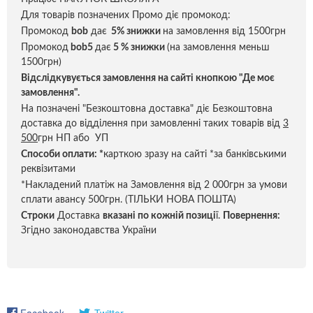
Для товарів позначених Промо діє промокод:
Промокод
bob
дає
5% знижки
на замовлення від 1500грн
Промокод
bob5
дає
5 % знижки
(на замовлення меньш
1500грн)
Відслідкувується замовлення на сайті кнопкою "Де моє
замовлення".
На позначені "Безкоштовна доставка" діє Безкоштовна
доставка до відділення при замовленні таких товарів від
3
500
грн НП або УП
Способи оплати:
*
карткою зразу на сайті *за банківськими
реквізитами
*Накладений платіж на Замовлення від 2 000грн за умови
сплати авансу 500грн. (ТІЛЬКИ НОВА ПОШТА)
Строки
Доставка
вказані по кожній позиці
ї.
Повернення:
Згідно законодавства України
Facebook
Twitter