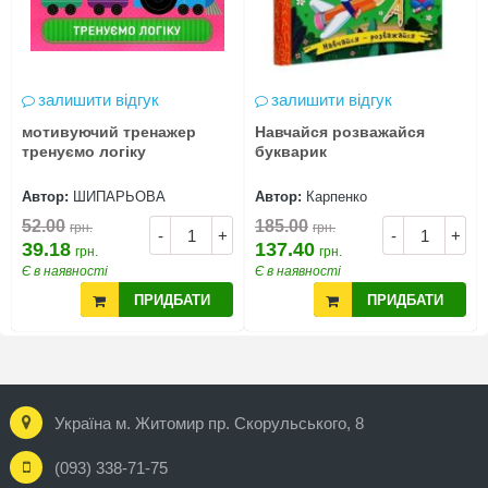
залишити відгук
залишити відгук
мотивуючий тренажер
Навчайся розважайся
тренуємо логіку
букварик
Автор:
ШИПАРЬОВА
Автор:
Карпенко
52.00
185.00
грн.
грн.
-
+
-
+
39.18
137.40
грн.
грн.
Є в наявності
Є в наявності
ПРИДБАТИ
ПРИДБАТИ
Україна м. Житомир пр. Скорульського, 8
(093) 338-71-75