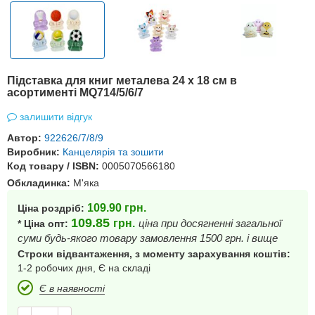
Підставка для книг металева 24 х 18 см в
асортименті MQ714/5/6/7
залишити відгук
Автор:
922626/7/8/9
Виробник:
Канцелярія та зошити
Код товару / ISBN:
0005070566180
Обкладинка:
М'яка
109.90
грн.
Ціна роздріб:
109.85
грн.
ціна при досягненні загальної
* Ціна опт:
суми будь-якого товару замовлення 1500 грн. і вище
Строки відвантаження, з моменту зарахування коштів:
1-2 робочих дня, Є на складі
Є в наявності