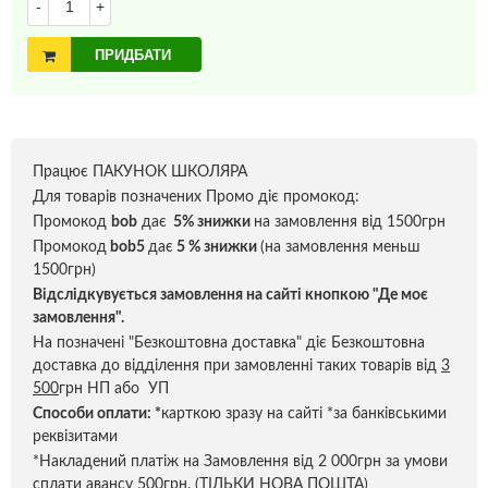
-
+
ПРИДБАТИ
Працює ПАКУНОК ШКОЛЯРА
Для товарів позначених Промо діє промокод:
Промокод
bob
дає
5% знижки
на замовлення від 1500грн
Промокод
bob5
дає
5 % знижки
(на замовлення меньш
1500грн)
Відслідкувується замовлення на сайті кнопкою "Де моє
замовлення".
На позначені "Безкоштовна доставка" діє Безкоштовна
доставка до відділення при замовленні таких товарів від
3
500
грн НП або УП
Способи оплати:
*
карткою зразу на сайті *за банківськими
реквізитами
*Накладений платіж на Замовлення від 2 000грн за умови
сплати авансу 500грн. (ТІЛЬКИ НОВА ПОШТА)