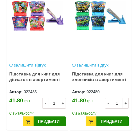
залишити відгук
залишити відгук
Підставка для книг для
Підставка для книг для
П
дівчаток в асортименті
хлопчиків в асортименті
м
а
Автор:
922485
Автор:
922480
А
41.80
41.80
9
грн.
грн.
+
-
+
-
+
Є в наявності
Є в наявності
Є
ПРИДБАТИ
ПРИДБАТИ