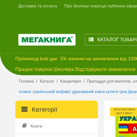
Доставка та оплата
Про безпеку покупця публічна офер
КАТАЛОГ
ТОВАР
Промокод
bob
дає
5% знижки
на замовлення від 15
Працює пакунок Школяра Відслідкувати замовлення м
/
/
/
Головна
Каталог
Канцелярія
Приладдя для вчителів, кла
плакат український алфавіт друкований книга купити ціна (фор
Категорії
БЕЗКОШТОВНА
ДОСТАВКА*
Книги