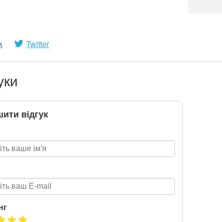
k
Twitter
уки
ити відгук
нг