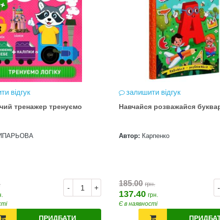
ти відгук
залишити відгук
чий тренажер тренуємо
Навчайся розважайся буква
ИПАРЬОВА
Автор:
Карпенко
185.00
.
грн.
-
+
-
137.40
н.
грн.
сті
Є в наявності
ПРИДБАТИ
ПРИДБА