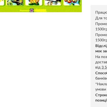
Прац
Для то
Пром
1500г
Промо
1500гр
Відслі
моє за
На поз
достав
від
3 
Спосо
банків
*Накла
умови
Строк
позиці