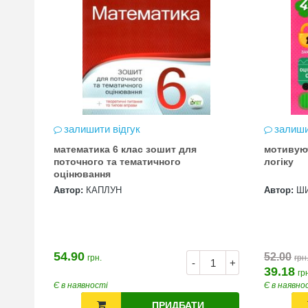
залишити відгук
залиши
математика 6 клас зошит для
мотивую
цена
поточного та тематичного
логіку
оцінювання
Автор:
КАПЛУН
Автор:
Ш
54.90
52.00
грн.
грн
+
-
+
39.18
гр
Є в наявності
Є в наявно
ПРИДБАТИ