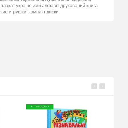
плакат український алфавіт друкований книга
ские игрушки, компакт диски.
ХІТ ПРОДАЖУ
ХІТ П