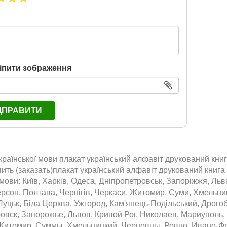
іпити зображення
ДПРАВИТИ
країнської мови плакат український алфавіт друкований книг
упить (заказать)плакат український алфавіт друкований книга
 мови: Київ, Харків, Одеса, Дніпропетровськ, Запоріжжя, Льві
ерсон, Полтава, Чернігів, Черкаси, Житомир, Суми, Хмельниц
Луцьк, Біла Церква, Ужгород, Кам'янець-Подільський, Дрого
овск, Запорожье, Львов, Кривой Рог, Николаев, Мариуполь,
Житомир, Суммы, Хмельницкий, Черновцы, Ровно, Ивано-Фра