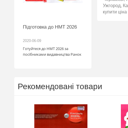
Ужгород, Ка
купити ціна
MW
Підготовка до НМТ 2026
іль!
2020-06-09
2026-06-18
зігрують
Готуйтеся до НМТ 2026 за
: кожна
посібниками видавництва Ранок
с стати
мобіля.
1.07
у посилку
май
Рекомендовані товари
. Кожна
граш
шансів -
а номером
a.ua/win_bmw