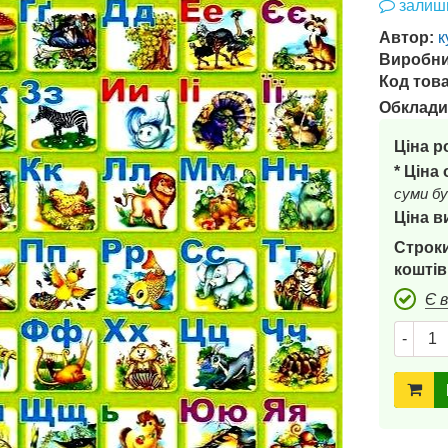
залиши
Автор:
к
Виробни
Код това
Обклади
Ціна р
* Ціна
суми бу
Ціна в
Строки
коштів
Є 
-