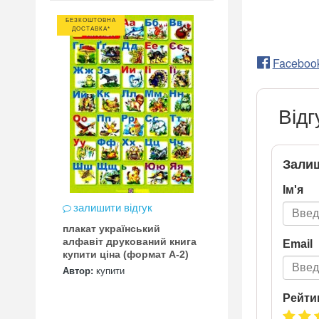
БЕЗКОШТОВНА
ДОСТАВКА*
Faceboo
Відг
Залиш
Ім'я
залишити відгук
плакат український
алфавіт друкований книга
Email
купити ціна (формат А-2)
Автор:
купити
Рейти