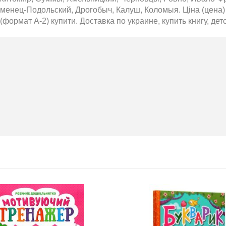
менец-Подольский, Дрогобыч, Калуш, Коломыя. Ціна (цена) 
 (формат А-2) купити. Доставка по украине, купить книгу, дет
Нова пошта та BMW
розігрують автомобіль!
2020-06-09
Нова пошта та BMW розігрують
автомобіль! Пам’ятайте: кожна
посилка — це один шанс стати
власником нового автомобіля.
Період дії акції: 15.06 - 31.07
Механіка: отримуй одну посилку
Новою поштою і приймай
участь в розіграші авто. Кожна
посилка = 1 шанс на виграш
Максимальна кількість шансів -
15 Реєстрація в акції за номером
телефону Сторінка
акції: http://novaposhta.ua/win_bmw