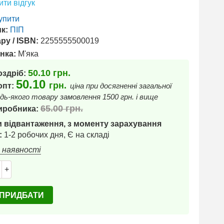
ти відгук
упити
к:
ПІП
ру / ISBN:
2255555500019
нка:
М'яка
50.10
грн.
оздріб:
50.10
грн.
 опт:
ціна при досягненні загальної
дь-якого товару замовлення 1500 грн. і вище
65.00
грн.
иробника:
 відвантаження, з моменту зарахування
:
1-2 робочих дня, Є на складі
в наявності
+
ПРИДБАТИ