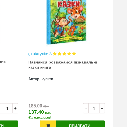
відгуків: 3
відг
рик
Навчайся розважайся пізнавальні
чинка
казки книга
(точи
Автор:
купити
Автор
7.00
185.00
грн.
+
-
+
137.40
грн.
Є в наявності
Є в на
ТИ
ПРИДБАТИ