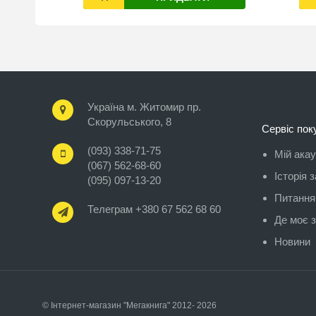
Україна м. Житомир пр.
Скорульського, 8
Сервіс пок
(093) 338-71-75
Мій ака
(067) 562-68-60
Історія 
(095) 097-13-20
Питання-
Телеграм +380 67 562 68 60
Де моє 
Новини
© Інтернет-магазин "Мегакнига" 2012- 2026