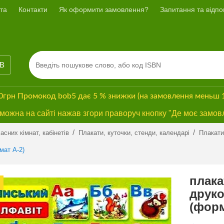
та
Контакти
Як оформити замовлення?
Запитання та відпов
ІВ
00грн
Промокод
bob5
дає
5 % знижки
(на замовлення меньш 
ожна на сайті нажав згори праворуч кнопку "Де моє замов
/
/
сних кімнат, кабінетів
Плакати, куточки, стенди, календарі
Плакати
мат А-2)
плака
друко
(форм