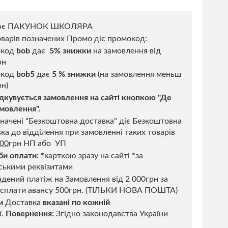
ює ПАКУНОК ШКОЛЯРА
варів позначених Промо діє промокод:
окод
bob
дає
5% знижки
на замовлення від
рн
код
bob5
дає
5 % знижки
(на замовлення меньш
н)
дкувується замовлення на сайті кнопкою "Де
мовлення".
начені "Безкоштовна доставка" діє Безкоштовна
ка до відділення при замовленні таких товарів
500
грн НП або УП
би оплати:
*
карткою зразу на сайті *за
ськими реквізитами
дений платіж на Замовлення від 2 000грн за
 сплати авансу 500грн. (ТІЛЬКИ НОВА ПОШТА)
и
Доставка
вказані по кожній
ї.
Повернення:
Згідно законодавства України