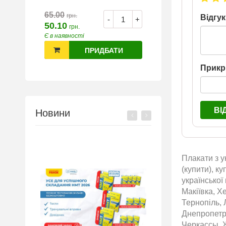
65.00
грн.
Відгук
-
+
50.10
грн.
Є в наявності
ПРИДБАТИ
Прикр
ВІ
Новини
Плакати з у
(купити), к
української
Макіївка, Х
Тернопіль, 
Днепропетр
Черкассы, 