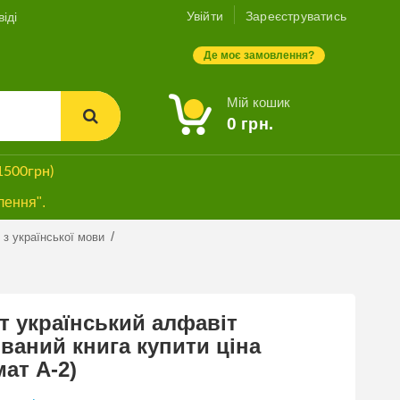
Увійти
Зареєструватись
іді
Де моє замовлення?
Мій кошик
0
грн.
1500грн)
лення".
/
 з української мови
т український алфавіт
ваний книга купити ціна
ат А-2)