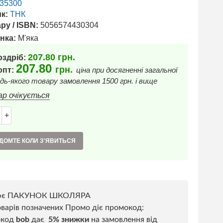
35300
к:
ТНК
ру / ISBN:
5056574430304
нка:
М'яка
207.80
грн.
оздріб:
207.80
грн.
 опт:
ціна при досягненні загальної
дь-якого товару замовлення 1500 грн. і вище
ар очікується
+
ДОМТЕ КОЛИ З'ЯВИТЬСЯ
ює ПАКУНОК ШКОЛЯРА
варів позначених Промо діє промокод:
окод
bob
дає
5% знижки
на замовлення від