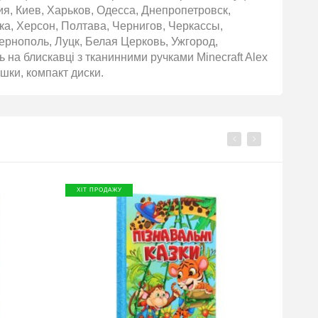
ия, Киев, Харьков, Одесса, Днепропетровск,
ка, Херсон, Полтава, Чернигов, Черкассы,
рнополь, Луцк, Белая Церковь, Ужгород,
на блискавці з тканинними ручками Minecraft Alex
шки, компакт диски.
ХІТ ПРОДАЖУ
ХІТ П