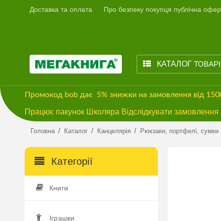
Доставка та оплата
Про безпеку покупця публічна офер
КАТАЛОГ
ТОВАР
Промокод
bob
дає
5% знижки
на замовлення від 15
Працює пакунок Школяра Відслідкувати замовлення м
/
/
/
Головна
Каталог
Канцелярія
Рюкзаки, портфелі, сумки
Категорії
Книги
Іграшки