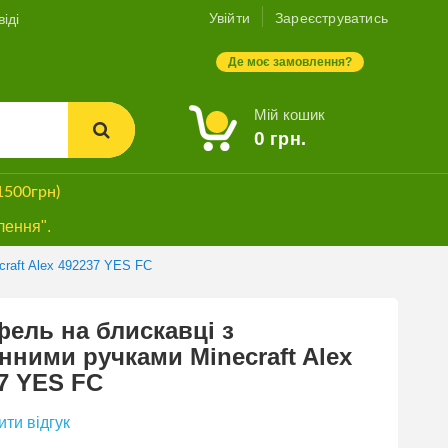
Увійти
Зареєструватись
іді
Де моє замовлення?
Мій кошик
0
грн.
1500грн)
лення".
craft Alex 492237 YES FC
ель на блискавці з
нними ручками Minecraft Alex
7 YES FC
ти відгук