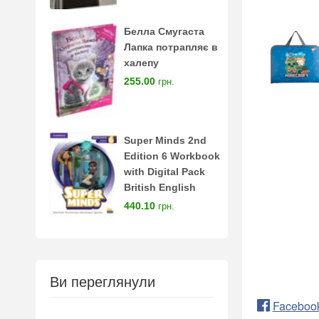
Белла Смугаста
Лапка потрапляє в
халепу
255.00
грн.
Super Minds 2nd
Edition 6 Workbook
with Digital Pack
British English
440.10
грн.
Ви переглянули
Faceboo