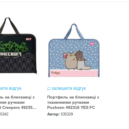
ити відгук
залишити відгук
ь на блискавці з
Портфель на блискавці з
ими ручками
тканинними ручками
t Creepers 492355
Pusheen 492316 YES FC
35342
Автор:
535329