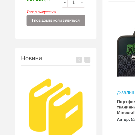
грн.
-
+
Товар очікується
ПОВІДОМТЕ КОЛИ З'ЯВИТЬСЯ
Новини
залиш
Портфел
тканинн
Minecraf
YES FC
Автор:
5