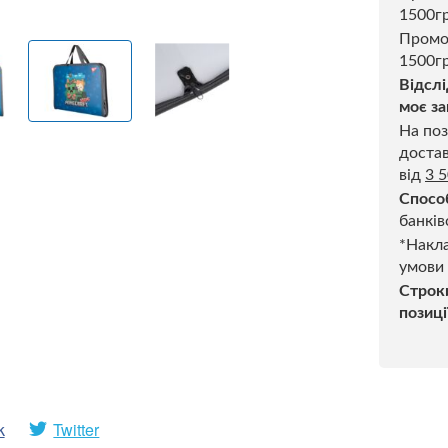
1500г
Промо
1500гр
Відслі
моє за
На поз
достав
від
3 
Спосо
банків
*Накла
умови
Строк
позиці
k
Twitter