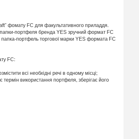
raft" фомату FC для факультативного приладдя.
 У папки-портфеля бренда YES зручний формат FC
Ця папка-портфель торгової марки YES формата FC
ату FC:
змістити всі необхідні речі в одному місці;
є термін використання портфеля, зберігає його