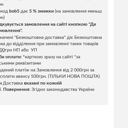
рн
код
bob5
дає
5 % знижки
(на замовлення меньш
н)
дкувується замовлення на сайті кнопкою "Де
мовлення".
начені "Безкоштовна доставка" діє Безкоштовна
ка до відділення при замовленні таких товарів
500
грн НП або УП
би оплати:
*
карткою зразу на сайті *за
ськими реквізитами
дений платіж на Замовлення від 2 000грн за
 сплати авансу 500грн. (ТІЛЬКИ НОВА ПОШТА)
и
Доставка
вказані по кожній
ї.
Повернення:
Згідно законодавства України