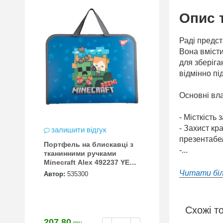
Опис 
Раді предст
Вона вміст
для зберіга
відмінно пі
Основні вл
- Місткість
- Захист кр
залишити відгук
презентабе
Портфель на блискавці з
-...
тканинними ручками
Minecraft Alex 492237 YES
FC
Читати бі
Автор:
535300
Схожі т
207.80