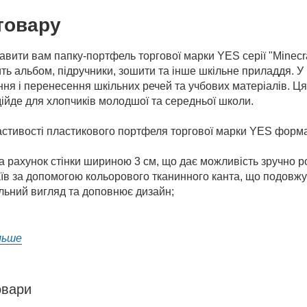
товару
авити вам папку-портфель торгової марки YES серії "Minec
ить альбом, підручники, зошити та інше шкільне приладдя.
ння і перенесення шкільних речей та учбових матеріалів. 
дійде для хлопчиків молодшої та середньої школи.
астивості пластикового портфеля торгової марки YES форм
 за рахунок стінки шириною 3 см, що дає можливість зручно ро
аїв за допомогою кольорового тканинного канта, що подовжу
льний вигляд та доповнює дизайн;
льше
овари