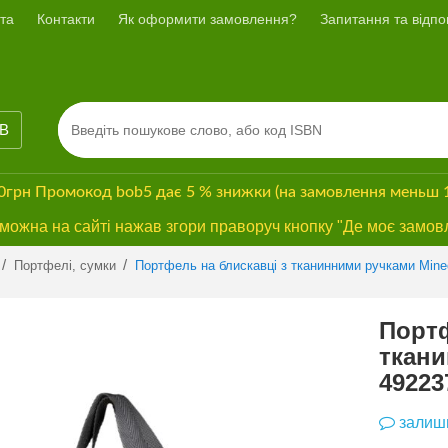
та
Контакти
Як оформити замовлення?
Запитання та відпов
ІВ
00грн
Промокод
bob5
дає
5 % знижки
(на замовлення меньш 
ожна на сайті нажав згори праворуч кнопку "Де моє замов
Previous
Next
/
/
Портфелі, сумки
Портфель на блискавці з тканинними ручками Mine
Портф
ткани
49223
залиши