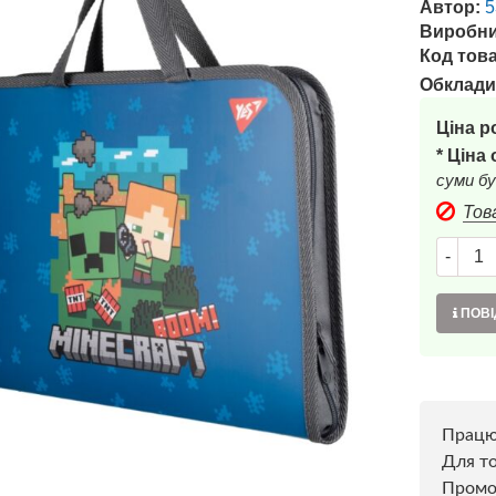
Автор:
5
Виробни
Код това
Обклади
Ціна р
* Ціна
суми бу
Тов
-
ПОВІ
Прац
Для то
Пром