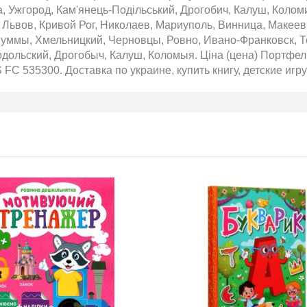
, Ужгород, Кам'янець-Подільський, Дрогобич, Калуш, Колом
 Львов, Кривой Рог, Николаев, Мариуполь, Винница, Макеев
уммы, Хмельницкий, Черновцы, Ровно, Ивано-Франковск, Те
ольский, Дрогобыч, Калуш, Коломыя. Ціна (цена) Портфель 
FC 535300. Доставка по украине, купить книгу, детские игру