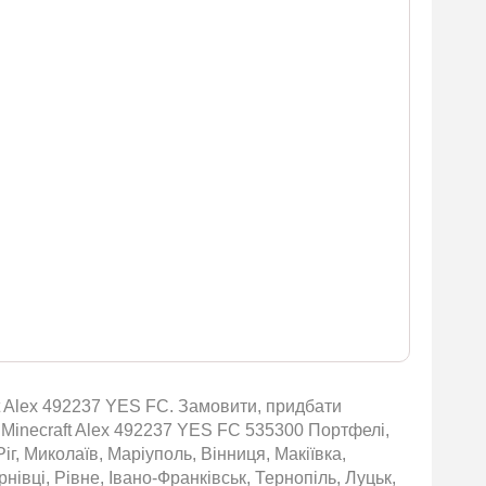
t Alex 492237 YES FC. Замовити, придбати
и Minecraft Alex 492237 YES FC 535300 Портфелі,
іг, Миколаїв, Маріуполь, Вінниця, Макіївка,
івці, Рівне, Івано-Франківськ, Тернопіль, Луцьк,