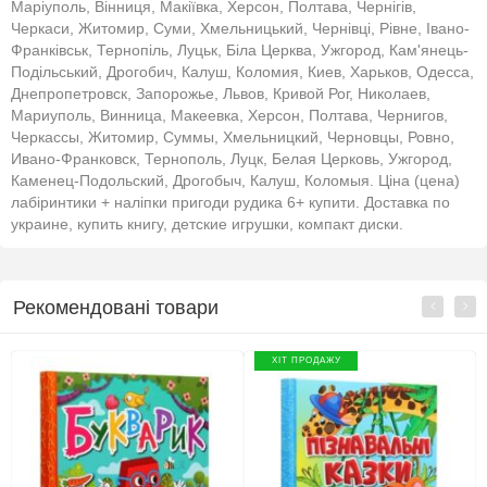
Маріуполь, Вінниця, Макіївка, Херсон, Полтава, Чернігів,
Черкаси, Житомир, Суми, Хмельницький, Чернівці, Рівне, Івано-
Франківськ, Тернопіль, Луцьк, Біла Церква, Ужгород, Кам'янець-
Подільський, Дрогобич, Калуш, Коломия, Киев, Харьков, Одесса,
Днепропетровск, Запорожье, Львов, Кривой Рог, Николаев,
Мариуполь, Винница, Макеевка, Херсон, Полтава, Чернигов,
Черкассы, Житомир, Суммы, Хмельницкий, Черновцы, Ровно,
Ивано-Франковск, Тернополь, Луцк, Белая Церковь, Ужгород,
Каменец-Подольский, Дрогобыч, Калуш, Коломыя. Ціна (цена)
лабіринтики + наліпки пригоди рудика 6+ купити. Доставка по
украине, купить книгу, детские игрушки, компакт диски.
Рекомендовані товари
ХІТ ПРОДАЖУ