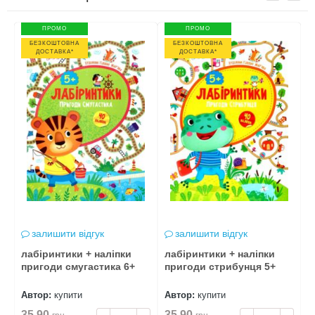
ПРОМО
ПРОМО
БЕЗКОШТОВНА
БЕЗКОШТОВНА
ДОСТАВКА*
ДОСТАВКА*
залишити відгук
залишити відгук
лабіринтики + наліпки
лабіринтики + наліпки
л
пригоди смугастика 6+
пригоди стрибунця 5+
п
Автор:
купити
Автор:
купити
А
35.90
35.90
3