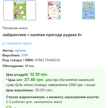
Паперова книга
лабіринтики + наліпки пригоди рудика 6+
залишити відгук
Автор:
купити
Виробник:
УЛА
Код товару / ISBN:
9786175440216
Обкладинка:
М'яка
32.30
грн.
Ціна роздріб:
27.45
грн.
ціна при досягненні загальної
* Ціна опт:
суми будь-якого товару замовлення 1500 грн. і вище
35.90
грн.
Ціна виробника:
Строки відвантаження, з моменту зарахування коштів:
2-3 робочих дня, залишилось мало