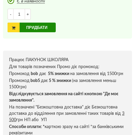
Є в наявності
-
+
ПРИДБАТИ
Працює ПАКУНОК ШКОЛЯРА
Для товарів позначених Промо діє промокод:
Промокод
bob
дає
5% знижки
на замовлення від 1500грн
Промокод
bob5
дає
5 % знижки
(на замовлення меньш
1500грн)
Відслідкувується замовлення на сайті кнопкою "Де моє
замовлення".
На позначені "Безкоштовна доставка" діє Безкоштовна
доставка до відділення при замовленні таких товарів від
3
500
грн НП або УП
Способи оплати:
*
карткою зразу на сайті *за банківськими
реквізитами