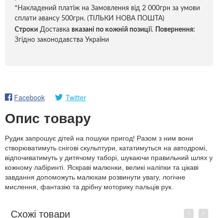
*Накладений платіж на Замовлення від 2 000грн за умови
сплати авансу 500грн. (ТІЛЬКИ НОВА ПОШТА)
Строки
Доставка
вказані по кожній позиці
ї.
Повернення:
Згідно законодавства України
Facebook
Twitter
Опис товару
Рудик запрошує дітей на пошуки пригод! Разом з ним вони
створюватимуть снігові скульптури, кататимуться на автодромі,
відпочиватимуть у дитячому таборі, шукаючи правильний шлях у
кожному лабіринті. Яскраві малюнки, великі наліпки та цікаві
завдання допоможуть малюкам розвинути увагу, логічне
мислення, фантазію та дрібну моторику пальців рук.
Схожі товари
Previous
Next