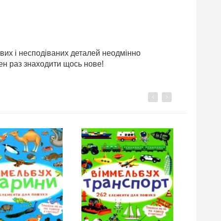
авих і несподіваних деталей неодмінно
ен раз знаходити щось нове!
Previous
Next