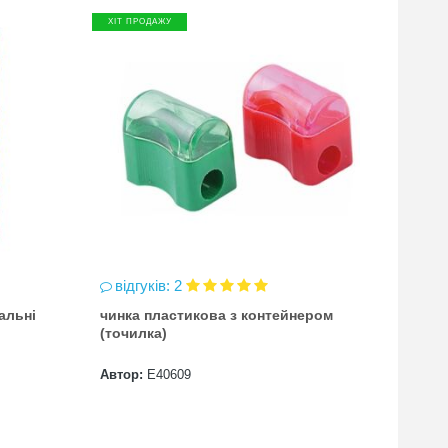
ХІТ ПРОДАЖУ
ХІТ П
ПР
БЕЗКО
ДОСТ
відгуків: 2
відг
альні
чинка пластикова з контейнером
Атлас
(точилка)
всесв
Автор:
Е40609
Автор