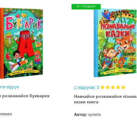
ХІТ ПРОДАЖУ
ти відгук
відгуків: 3
я розважайся букварик
Навчайся розважайся пізнав
казки книга
рпенко
Автор:
купити