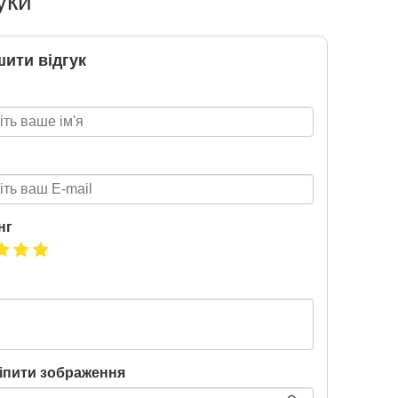
уки
Т 2026
ити відгук
2026-06-18
6 за
цтва Ранок
нг
іпити зображення