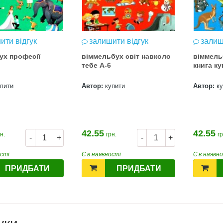
ити відгук
залишити відгук
залиш
ух професії
віммельбух світ навколо
віммель
тебе А-6
книга ку
упити
Автор:
купити
Автор:
к
42.55
42.55
н.
грн.
гр
-
+
-
+
ості
Є в наявності
Є в наявн
ПРИДБАТИ
ПРИДБАТИ