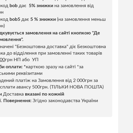
окод
bob
дає
5% знижки
на замовлення від
рн
код
bob5
дає
5 % знижки
(на замовлення меньш
н)
дкувується замовлення на сайті кнопкою "Де
мовлення".
начені "Безкоштовна доставка" діє Безкоштовна
ка до відділення при замовленні таких товарів
500
грн НП або УП
би оплати:
*
карткою зразу на сайті *за
ськими реквізитами
дений платіж на Замовлення від 2 000грн за
 сплати авансу 500грн. (ТІЛЬКИ НОВА ПОШТА)
и
Доставка
вказані по кожній
ї.
Повернення:
Згідно законодавства України