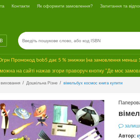
та
Контакти
Як оформити замовлення?
Запитання та відпов
ІВ
00грн
Промокод
bob5
дає
5 % знижки
(на замовлення меньш 
ожна на сайті нажав згори праворуч кнопку "Де моє замов
Previous
Next
/
/
 виховання
Дошкільна Різне
вімельбух космос книга купити
Паперова
вімел
залиши
Автор:
к