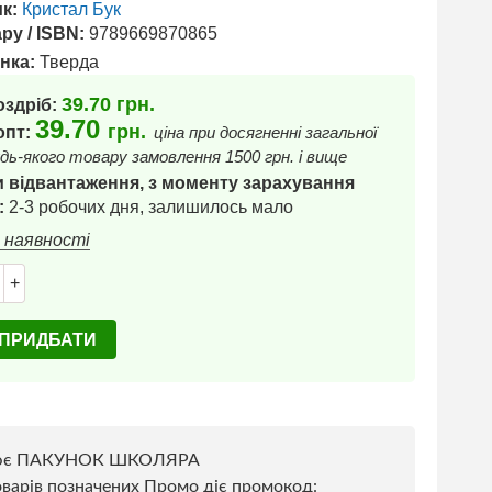
к:
Кристал Бук
ру / ISBN:
9789669870865
нка:
Тверда
39.70
грн.
оздріб:
39.70
грн.
 опт:
ціна при досягненні загальної
дь-якого товару замовлення 1500 грн. і вище
 відвантаження, з моменту зарахування
:
2-3 робочих дня, залишилось мало
в наявності
+
ПРИДБАТИ
ює ПАКУНОК ШКОЛЯРА
варів позначених Промо діє промокод: