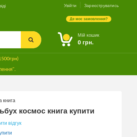
Увійти
Зареєструватись
іді
Де моє замовлення?
Мій кошик
0
грн.
1500грн)
лення".
 книга
ьбух космос книга купити
ти відгук
упити