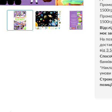
Пром
1500г
Промо
1500гр
Відслі
моє за
На поз
достав
від
3 
Спосо
банків
*Накла
умови
Строк
позиці