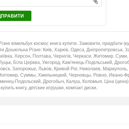
ДПРАВИТИ
ізне вімельбух космос книга купити. Замовити, придбати (ку
ти Дошкільна Різне: Київ, Харків, Одеса, Дніпропетровськ, З
кіївка, Херсон, Полтава, Чернігів, Черкаси, Житомир, Суми,
Луцьк, Біла Церква, Ужгород, Кам'янець-Подільський, Дрого
овск, Запорожье, Львов, Кривой Рог, Николаев, Мариуполь,
Житомир, Суммы, Хмельницкий, Черновцы, Ровно, Ивано-Фра
менец-Подольский, Дрогобыч, Калуш, Коломыя. Ціна (цена) 
 купить книгу, детские игрушки, компакт диски.