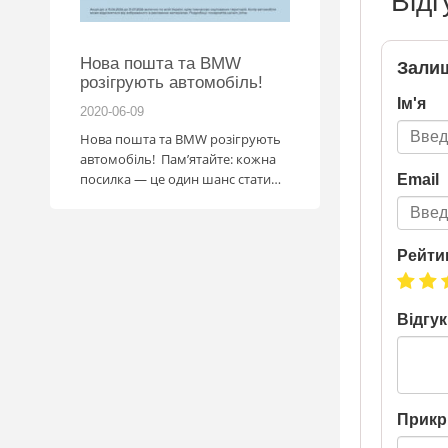
Відг
Нова пошта та BMW
Підготовка до НМ
Залиш
розігрують автомобіль!
Ім'я
2020-06-09
2020-06-09
Нова пошта та BMW розігрують
Готуйтеся до НМТ 202
автомобіль! Пам’ятайте: кожна
посібниками видавни
посилка — це один шанс стати
Email
власником нового автомобіля.
Період дії акції: 15.06 - 31.07
Механіка: отримуй одну посилку
Рейти
Новою поштою і приймай
участь в розіграші авто. Кожна
посилка = 1 шанс на виграш
Максимальна кількість шансів -
Відгук
15 Реєстрація в акції за номером
телефону Сторінка
акції: http://novaposhta.ua/win_bmw
Прикр