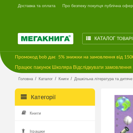
Доставка та оплата
Про безпеку покупця публічна офер
КАТАЛОГ
ТОВАР
Промокод
bob
дає
5% знижки
на замовлення від 15
Працює пакунок Школяра Відслідкувати замовлення м
/
/
/
Головна
Каталог
Книги
Дошкільна література та дитяче
Категорії
Книги
Іграшки