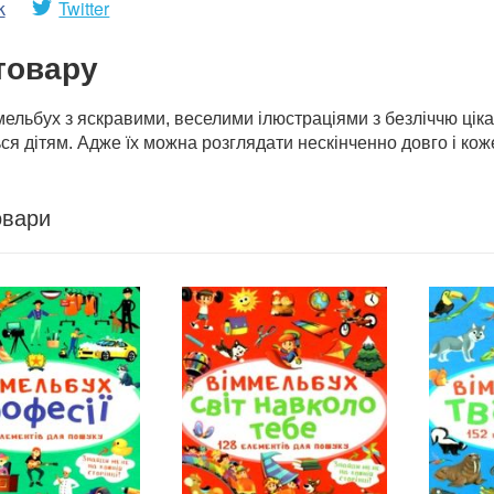
k
Twitter
товару
ельбух з яскравими, веселими ілюстраціями з безліччю цік
я дітям. Адже їх можна розглядати нескінченно довго і кож
овари