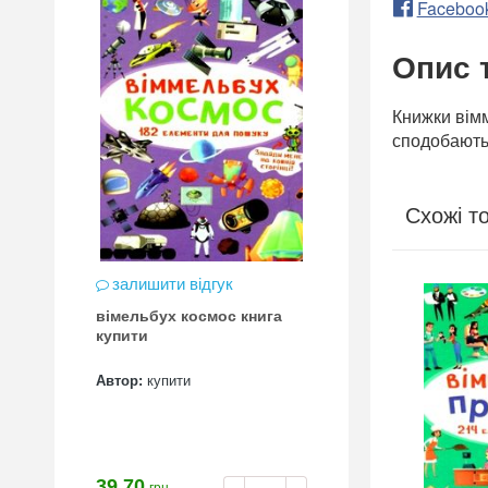
Faceboo
Опис 
Книжки вімм
сподобаютьс
Схожі т
залишити відгук
ПРОМО
вімельбух космос книга
БЕЗКОШТОВНА
ДОСТАВКА*
купити
Автор:
купити
39.70