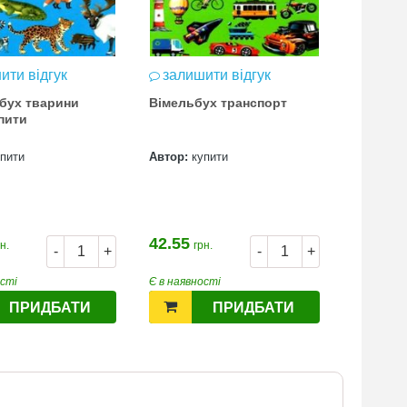
ити відгук
залишити відгук
залиш
бух тварини
Вімельбух транспорт
Вімельб
пити
упити
Автор:
купити
Автор:
к
42.55
42.55
н.
грн.
гр
-
+
-
+
ості
Є в наявності
Є в наявн
ПРИДБАТИ
ПРИДБАТИ