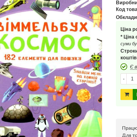
Виробни
Код това
Обклади
Ціна р
* Ціна
суми бу
Строки
коштів
Є 
-
Прац
Для то