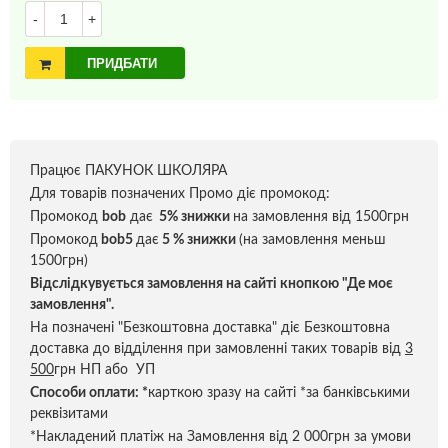
-
+
ПРИДБАТИ
Працює ПАКУНОК ШКОЛЯРА
Для товарів позначених Промо діє промокод:
Промокод
bob
дає
5% знижки
на замовлення від 1500грн
Промокод
bob5
дає
5 % знижки
(на замовлення меньш
1500грн)
Відслідкувується замовлення на сайті кнопкою "Де моє
замовлення".
На позначені "Безкоштовна доставка" діє Безкоштовна
доставка до відділення при замовленні таких товарів від
3
500
грн НП або УП
Способи оплати:
*
карткою зразу на сайті *за банківськими
реквізитами
*Накладений платіж на Замовлення від 2 000грн за умови