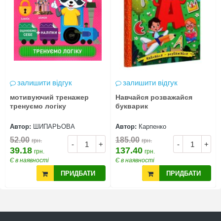
залишити відгук
залишити відгук
мотивуючий тренажер
Навчайся розважайся
тренуємо логіку
букварик
Автор:
ШИПАРЬОВА
Автор:
Карпенко
52.00
185.00
грн.
грн.
-
+
-
+
39.18
137.40
грн.
грн.
Є в наявності
Є в наявності
ПРИДБАТИ
ПРИДБАТИ