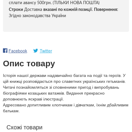
сплати авансу 500грн. (ТІЛЬКИ НОВА ПОШТА)
Строки
Доставка
вказані по кожній позиці
ї.
Повернення:
Згідно законодавства України
Facebook
Twitter
Опис товару
Історія нашої держави надзвичайно багата на події та героїв. У
цій книжці розповідається про славетних українських гетьманів.
Читачі познайомляться зі сповненими пригод і випробувань
біографіями козацьких ватажків. Видання прекрасно
доповнюють яскраві ілюстрації.
Адресовано допитливим хлопчикам і дівчаткам, їхнім дбайливим
батькам.
Схожі товари