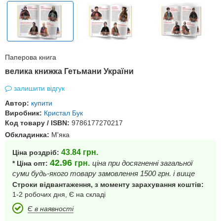
Паперова книга
велика книжка Гетьмани України
залишити відгук
Автор:
купити
Виробник:
Кристал Бук
Код товару / ISBN:
9786177270217
Обкладинка:
М'яка
43.84
грн.
Ціна роздріб:
42.96
грн.
ціна при досягненні загальної
* Ціна опт:
суми будь-якого товару замовлення 1500 грн. і вище
Строки відвантаження, з моменту зарахування коштів:
1-2 робочих дня, Є на складі
Є в наявності