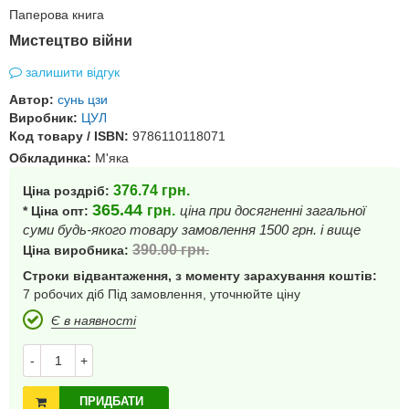
Паперова книга
Мистецтво війни
залишити відгук
Автор:
сунь цзи
Виробник:
ЦУЛ
Код товару / ISBN:
9786110118071
Обкладинка:
М'яка
376.74
грн.
Ціна роздріб:
365.44
грн.
ціна при досягненні загальної
* Ціна опт:
суми будь-якого товару замовлення 1500 грн. і вище
390.00
грн.
Ціна виробника:
Строки відвантаження, з моменту зарахування коштів:
7 робочих діб Під замовлення, уточнюйте ціну
Є в наявності
-
+
ПРИДБАТИ