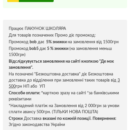
Працює ПАКУНОК ШКОЛЯРА
Для товарів позначених Промо діє промокод:
Промокод
bob
дає
5% знижки
на замовлення від 1500грн
Промокод
bob5
дає
5 % знижки
(на замовлення меньш
1500грн)
Відслідкувується замовлення на сайті кнопкою "Де моє
замовлення".
На позначені "Безкоштовна доставка" діє Безкоштовна
доставка до відділення при замовленні таких товарів від
3
500
грн НП або УП
Способи оплати:
*
карткою зразу на сайті *за банківськими
реквізитами
*Накладений платіж на Замовлення від 2 000грн за умови
сплати авансу 500грн. (ТІЛЬКИ НОВА ПОШТА)
Строки
Доставка
вказані по кожній позиці
ї.
Повернення:
Згідно законодавства України