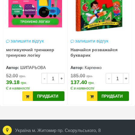
залишити відгук
залишити відгук
мотивуючий тренажер
Навчайся розважайся
тренуємо логіку
букварик
Автор:
ШИПАРЬОВА
Автор:
Карпенко
52.00
185.00
грн.
грн.
-
+
-
+
39.18
137.40
грн.
грн.
Є в наявності
Є в наявності
ПРИДБАТИ
ПРИДБАТИ
Україна м. Житомир пр. Скорульського, 8