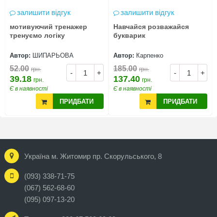
залишити відгук
залишити відгук
мотивуючий тренажер
Навчайся розважайся
тренуємо логіку
букварик
Автор:
ШИПАРЬОВА
Автор:
Карпенко
52.00
185.00
грн.
грн.
-
+
-
+
39.18
137.40
грн.
грн.
Є в наявності
Є в наявності
ПРИДБАТИ
ПРИДБАТИ
Україна м. Житомир пр. Скорульського, 8
(093) 338-71-75
(067) 562-68-60
(095) 097-13-20