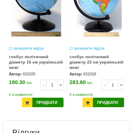
залишити відгук
залишити відгук
глобус політичний
глобус політичний
діаметр 16 см українській
діаметр 22 см українській
мові
мові
Автор:
631020
Автор:
631018
180.30
283.60
грн.
грн.
-
+
-
+
Є в наявності
Є в наявності
ПРИДБАТИ
ПРИДБАТИ
Відгуки