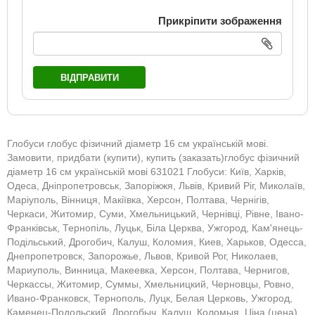
Прикріпити зображення
ВІДПРАВИТИ
Глобуси глобус фізичний діаметр 16 см українській мові.
Замовити, придбати (купити), купить (заказать)глобус фізичний
діаметр 16 см українській мові 631021 Глобуси: Київ, Харків,
Одеса, Дніпропетровськ, Запоріжжя, Львів, Кривий Ріг, Миколаїв,
Маріуполь, Вінниця, Макіївка, Херсон, Полтава, Чернігів,
Черкаси, Житомир, Суми, Хмельницький, Чернівці, Рівне, Івано-
Франківськ, Тернопіль, Луцьк, Біла Церква, Ужгород, Кам'янець-
Подільський, Дрогобич, Калуш, Коломия, Киев, Харьков, Одесса,
Днепропетровск, Запорожье, Львов, Кривой Рог, Николаев,
Мариуполь, Винница, Макеевка, Херсон, Полтава, Чернигов,
Черкассы, Житомир, Суммы, Хмельницкий, Черновцы, Ровно,
Ивано-Франковск, Тернополь, Луцк, Белая Церковь, Ужгород,
Каменец-Подольский, Дрогобыч, Калуш, Коломыя. Ціна (цена)