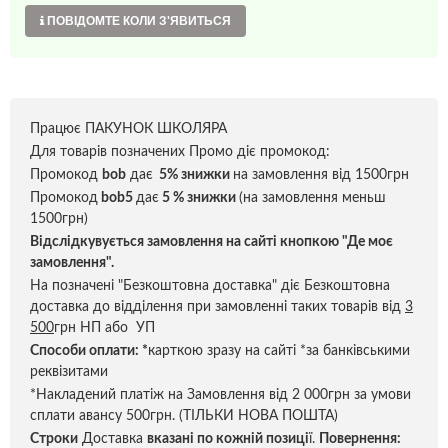
ПОВІДОМТЕ КОЛИ З'ЯВИТЬСЯ
Працює ПАКУНОК ШКОЛЯРА
Для товарів позначених Промо діє промокод:
Промокод
bob
дає
5% знижки
на замовлення від 1500грн
Промокод
bob5
дає
5 % знижки
(на замовлення меньш
1500грн)
Відслідкувується замовлення на сайті кнопкою "Де моє
замовлення".
На позначені "Безкоштовна доставка" діє Безкоштовна
доставка до відділення при замовленні таких товарів від
3
500
грн НП або УП
Способи оплати:
*
карткою зразу на сайті *за банківськими
реквізитами
*Накладений платіж на Замовлення від 2 000грн за умови
сплати авансу 500грн. (ТІЛЬКИ НОВА ПОШТА)
Строки
Доставка
вказані по кожній позиці
ї.
Повернення: