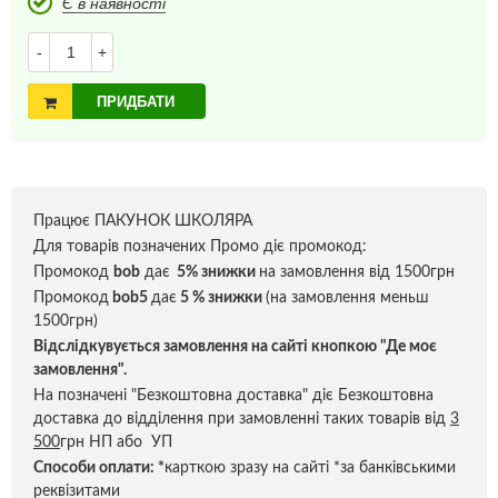
Є в наявності
-
+
ПРИДБАТИ
Працює ПАКУНОК ШКОЛЯРА
Для товарів позначених Промо діє промокод:
Промокод
bob
дає
5% знижки
на замовлення від 1500грн
Промокод
bob5
дає
5 % знижки
(на замовлення меньш
1500грн)
Відслідкувується замовлення на сайті кнопкою "Де моє
замовлення".
На позначені "Безкоштовна доставка" діє Безкоштовна
доставка до відділення при замовленні таких товарів від
3
500
грн НП або УП
Способи оплати:
*
карткою зразу на сайті *за банківськими
реквізитами