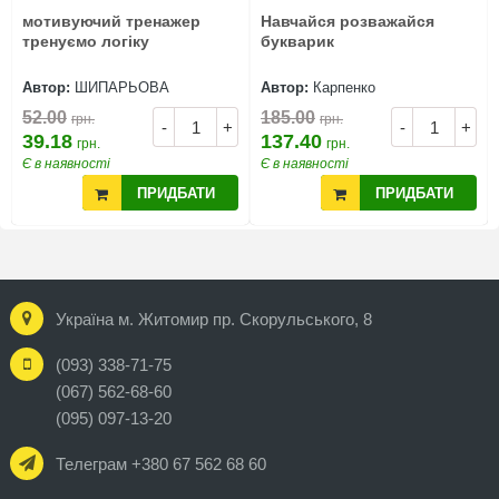
мотивуючий тренажер
Навчайся розважайся
тренуємо логіку
букварик
Автор:
ШИПАРЬОВА
Автор:
Карпенко
52.00
185.00
грн.
грн.
-
+
-
+
39.18
137.40
грн.
грн.
Є в наявності
Є в наявності
ПРИДБАТИ
ПРИДБАТИ
Україна м. Житомир пр. Скорульського, 8
(093) 338-71-75
(067) 562-68-60
(095) 097-13-20
Телеграм +380 67 562 68 60