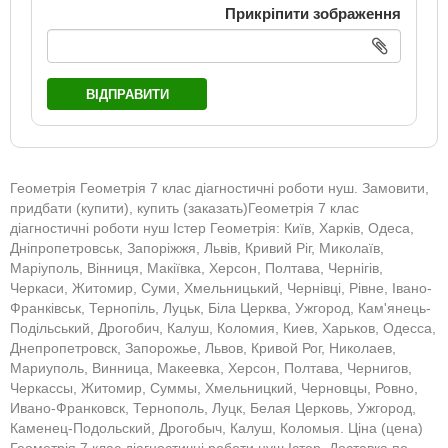
Прикріпити зображення
ВІДПРАВИТИ
Геометрія Геометрія 7 клас діагностичні роботи нуш. Замовити,
придбати (купити), купить (заказать)Геометрія 7 клас
діагностичні роботи нуш Істер Геометрія: Київ, Харків, Одеса,
Дніпропетровськ, Запоріжжя, Львів, Кривий Ріг, Миколаїв,
Маріуполь, Вінниця, Макіївка, Херсон, Полтава, Чернігів,
Черкаси, Житомир, Суми, Хмельницький, Чернівці, Рівне, Івано-
Франківськ, Тернопіль, Луцьк, Біла Церква, Ужгород, Кам'янець-
Подільський, Дрогобич, Калуш, Коломия, Киев, Харьков, Одесса,
Днепропетровск, Запорожье, Львов, Кривой Рог, Николаев,
Мариуполь, Винница, Макеевка, Херсон, Полтава, Чернигов,
Черкассы, Житомир, Суммы, Хмельницкий, Черновцы, Ровно,
Ивано-Франковск, Тернополь, Луцк, Белая Церковь, Ужгород,
Каменец-Подольский, Дрогобыч, Калуш, Коломыя. Ціна (цена)