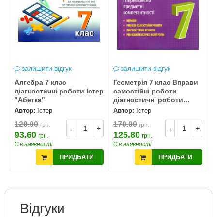
залишити відгук
залишити відгук
Алгебра 7 клас
Геометрія 7 клас Вправи
Г
діагностичні роботи Істер
самостійні роботи
п
"Абетка"
діагностичні роботи
Ш
експрес-контроль НУШ
Автор:
Істер
Автор:
Істер
А
4
120.00
170.00
грн.
грн.
-
+
-
+
+
93.60
125.80
грн.
грн.
Є в наявності
Є в наявності
Є
ПРИДБАТИ
ПРИДБАТИ
Відгуки