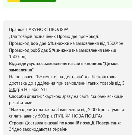
Працює ПАКУНОК ШКОЛЯРА
Для товарів позначених Промо діє промокод:
Промокод
bob
дає
5% знижки
на замовлення від 1500грн
Промокод
bob5
дає
5 % знижки
(на замовлення меньш
1500грн)
Відслідкувується замовлення на сайті кнопкою "Де моє
замовлення".
На позначені "Безкоштовна доставка" діє Безкоштовна
доставка до відділення при замовленні таких товарів від
3
500
грн НП або УП
Способи оплати:
*
карткою зразу на сайті *за банківськими
реквізитами
*Накладений платіж на Замовлення від 2 000грн за умови
сплати авансу 500грн. (ТІЛЬКИ НОВА ПОШТА)
Строки
Доставка
вказані по кожній позиці
ї.
Повернення:
Згідно законодавства України