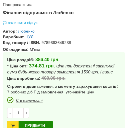
Паперова книга
Фінанси підприємств Любенко
залишити відгук
Автор:
Любенко
Виробник:
ЦУЛ
Код товару / ISBN:
9789663649238
Обкладинка:
М'яка
386.40
грн.
Ціна роздріб:
374.81
грн.
ціна при досягненні загальної
* Ціна опт:
суми будь-якого товару замовлення 1500 грн. і вище
400.00
грн.
Ціна виробника:
Строки відвантаження, з моменту зарахування коштів:
7 робочих діб Під замовлення, уточнюйте ціну
Є в наявності
-
+
ПРИДБАТИ