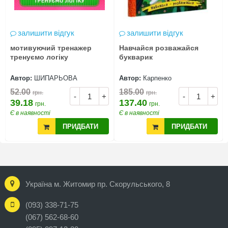
залишити відгук
залишити відгук
мотивуючий тренажер
Навчайся розважайся
тренуємо логіку
букварик
Автор:
ШИПАРЬОВА
Автор:
Карпенко
52.00
185.00
грн.
грн.
-
+
-
+
39.18
137.40
грн.
грн.
Є в наявності
Є в наявності
ПРИДБАТИ
ПРИДБАТИ
Україна м. Житомир пр. Скорульського, 8
(093) 338-71-75
(067) 562-68-60