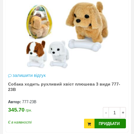
залишити відгук
Собака ходить рухливий хвіст плюшева 3 види 777-
23В
Автор:
777-23В
345.70
грн.
-
+
Є в наявності
ПРИДБАТИ