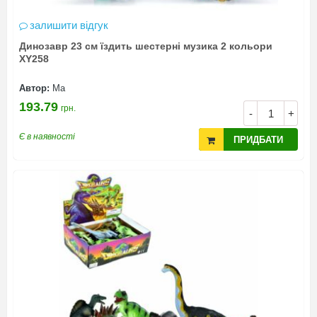
залишити відгук
Динозавр 23 см їздить шестерні музика 2 кольори
XY258
Автор:
Ма
193.79
грн.
-
+
Є в наявності
ПРИДБАТИ