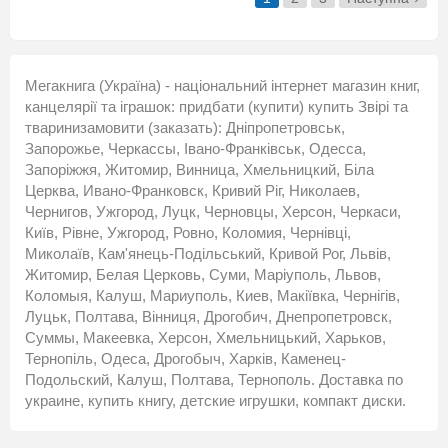
Мегакнига (Україна) - національний інтернет магазин книг,
канцелярії та іграшок: придбати (купити) купить Звірі та
тваринизамовити (заказать): Дніпропетровськ,
Запорожье, Черкассы, Івано-Франківськ, Одесса,
Запоріжжя, Житомир, Винница, Хмельницкий, Біла
Церква, Ивано-Франковск, Кривий Ріг, Николаев,
Чернигов, Ужгород, Луцк, Черновцы, Херсон, Черкаси,
Київ, Рівне, Ужгород, Ровно, Коломия, Чернівці,
Миколаїв, Кам'янець-Подільський, Кривой Рог, Львів,
Житомир, Белая Церковь, Суми, Маріуполь, Львов,
Коломыя, Калуш, Мариуполь, Киев, Макіївка, Чернігів,
Луцьк, Полтава, Вінниця, Дрогобич, Днепропетровск,
Суммы, Макеевка, Херсон, Хмельницький, Харьков,
Тернопіль, Одеса, Дрогобыч, Харків, Каменец-
Подольский, Калуш, Полтава, Тернополь. Доставка по
украине, купить книгу, детские игрушки, компакт диски.