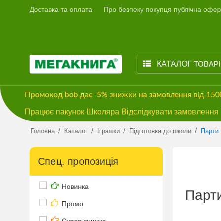
Доставка та оплата
Про безпеку покупця публічна офер
КАТАЛОГ
ТОВАР
Промокод
bob
дає
5% знижки
на замовлення від 15
Працює пакунок Школяра Відслідкувати замовлення м
/
/
/
/
Головна
Каталог
Іграшки
Підготовка до школи
Парти
Спец. пропозиція
Новинка
Парт
Промо