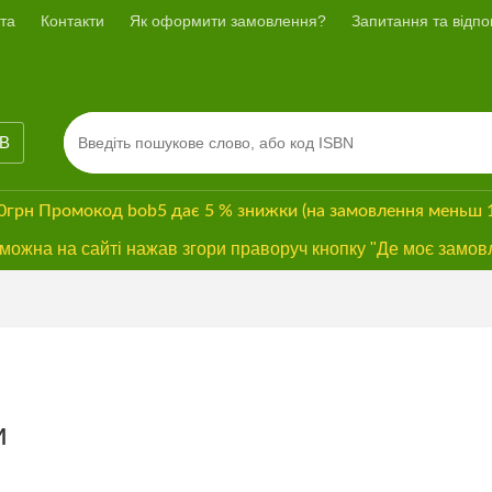
та
Контакти
Як оформити замовлення?
Запитання та відпов
ІВ
00грн
Промокод
bob5
дає
5 % знижки
(на замовлення меньш 
ожна на сайті нажав згори праворуч кнопку "Де моє замов
и