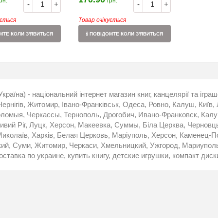
рн.
грн.
-
+
-
+
ується
Товар очікується
ТЕ КОЛИ З'ЯВИТЬСЯ
ПОВІДОМТЕ КОЛИ З'ЯВИТЬСЯ
Україна) - національний інтернет магазин книг, канцелярії та ігр
 Чернігів, Житомир, Івано-Франківськ, Одеса, Ровно, Калуш, Київ, 
ломыя, Черкассы, Тернополь, Дрогобич, Ивано-Франковск, Калу
ривий Ріг, Луцк, Херсон, Макеевка, Суммы, Біла Церква, Чернов
иколаїв, Харків, Белая Церковь, Маріуполь, Херсон, Каменец-По
й, Суми, Житомир, Черкаси, Хмельницкий, Ужгород, Мариуполь,
оставка по украине, купить книгу, детские игрушки, компакт диск