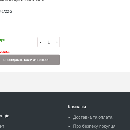
-1/22-2
грн.
-
+
кується
ПОВІДОМТЕ КОЛИ З'ЯВИТЬСЯ
Компанія
упців
Доставка та оплата
унт
Про безпеку покупця