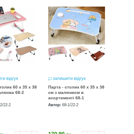
ти відгук
залишити відгук
Парта - столик 60 х 35 х 38
алюнка 68-2
см з малюнком в
асортименті 68-1
2/22-2
Автор:
68-1/22-2
170.90