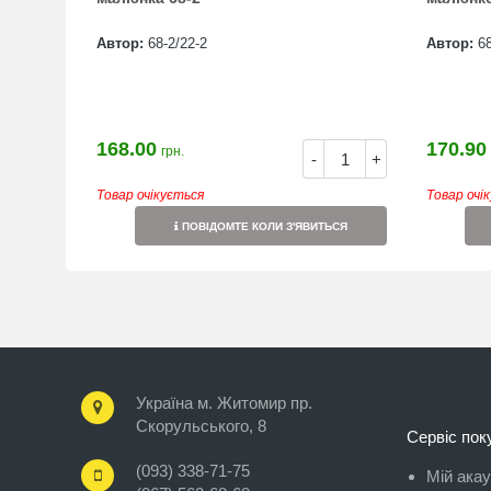
Автор:
68-2/22-2
Автор:
68
168.00
170.90
грн.
-
+
Товар очікується
Товар очі
ПОВІДОМТЕ КОЛИ З'ЯВИТЬСЯ
Україна м. Житомир пр.
Скорульського, 8
Сервіс пок
(093) 338-71-75
Мій ака