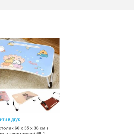
Період дії акції: 15.06 - 31.07
Механіка: отримуй одну посилку
Новою поштою і приймай
участь в розіграші авто. Кожна
посилка = 1 шанс на виграш
Максимальна кількість шансів -
15 Реєстрація в акції за номером
телефону Сторінка
акції: http://novaposhta.ua/win_bmw
ити відгук
столик 60 х 35 х 38 см з
м в асортименті 68-1