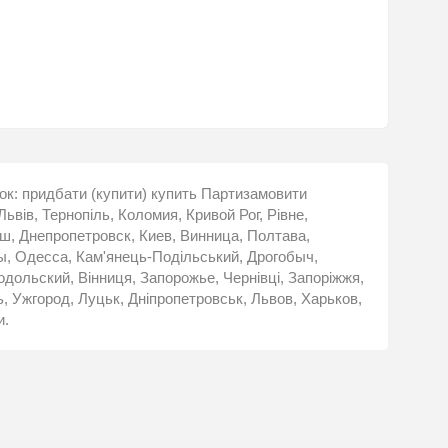
ашок: придбати (купити) купить Партизамовити
Львів, Тернопіль, Коломия, Кривой Рог, Рівне,
ш, Днепропетровск, Киев, Винница, Полтава,
цы, Одесса, Кам'янець-Подільський, Дрогобыч,
дольский, Вінниця, Запорожье, Чернівці, Запоріжжя,
 Ужгород, Луцьк, Дніпропетровськ, Львов, Харьков,
и.