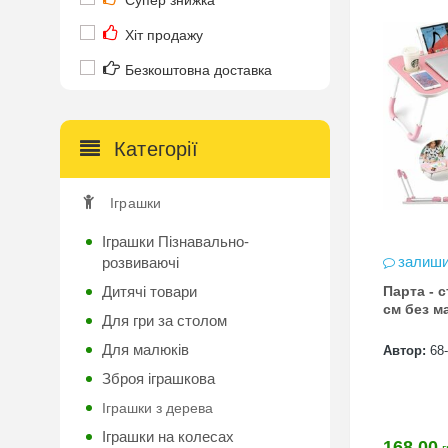
Супер знижка
Хіт продажу
Безкоштовна доставка
Категорії
Іграшки
Іграшки Пізнавально-
залиши
розвиваючі
Дитячі товари
Парта - столик 60 х 35 х 38
см без м
Для гри за столом
Для малюків
Автор:
68-
Зброя іграшкова
Іграшки з дерева
Іграшки на колесах
168.00