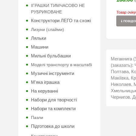
г
ІГРАШКИ ТИМЧАСОВО НЕ
РУБРИКОВАНЕ
Товар очік
Конструктори ЛЕГО та схожі
ПОВІДОМ
Лизуни (слайми)
Ляльки
Машини
Мильні бульбашки
Мегакнига (
Моделі транспорту в масштабі
(заказать):
Полтава, Ко
Музичні інструменти
Макіївка, К
М'яка іграшка
Николаев, М
Хмельницьки
На керуванні
Чернигов. Д
Набори для творчості
Набори та комплекти
Пазли
Підготовка до школи