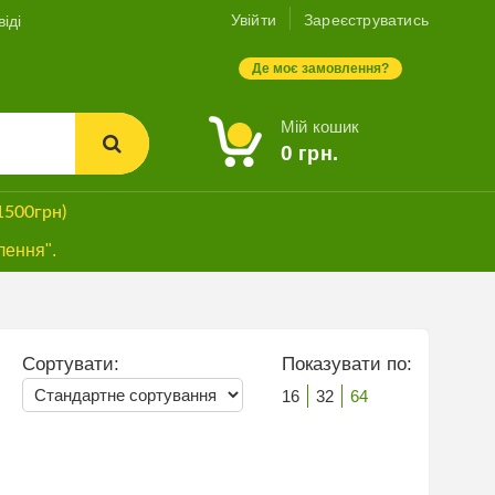
Увійти
Зареєструватись
іді
Де моє замовлення?
Мій кошик
0
грн.
1500грн)
лення".
Сортувати:
Показувати по:
16
32
64