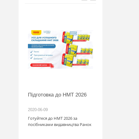
BMW
Підготовка до НМТ 2026
обіль!
2020-06-09
2026-06-18
озігрують
Готуйтеся до НМТ 2026 за
те: кожна
посібниками видавництва Ранок
нс стати
томобіля.