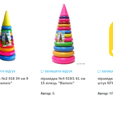
НМТ 2026
2026-06-18
26 за
ицтва Ранок
ти відгук
залишити відгук
залиши
а №2 018 34 см 9
пірамідка №4 019/1 61 см
пірамідк
Bamsic"
15 кілець "Bamsic"
штук NT
Автор:
Б
Автор:
N