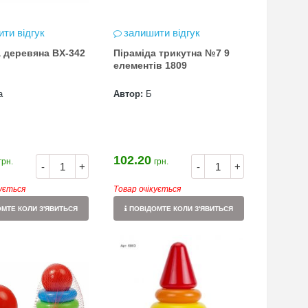
ти відгук
залишити відгук
а деревяна BX-342
Піраміда трикутна №7 9
елементів 1809
а
Автор:
Б
102.20
грн.
грн.
-
+
-
+
кується
Товар очікується
МТЕ КОЛИ З'ЯВИТЬСЯ
ПОВІДОМТЕ КОЛИ З'ЯВИТЬСЯ