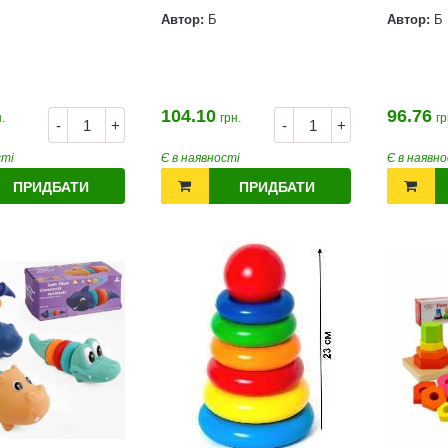
Автор:
Б
Автор:
Б
104.10
96.76
.
грн.
гр
-
+
-
+
сті
Є в наявності
Є в наявно
ПРИДБАТИ
ПРИДБАТИ