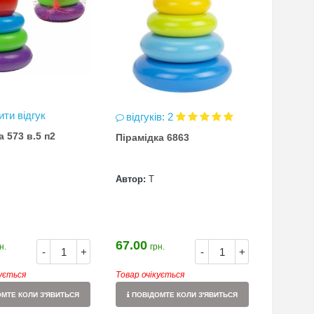
ти відгук
відгуків: 2
а 573 в.5 п2
Пірамідка 6863
Автор:
Т
67.00
н.
грн.
-
+
-
+
кується
Товар очікується
МТЕ КОЛИ З'ЯВИТЬСЯ
ПОВІДОМТЕ КОЛИ З'ЯВИТЬСЯ