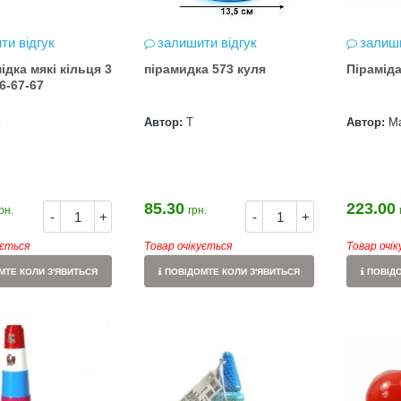
ти відгук
залишити відгук
залиши
ідка мякі кільця 3
пірамидка 573 куля
Пірамід
6-67-67
Автор:
Т
Автор:
М
85.30
223.00
рн.
грн.
-
+
-
+
ується
Товар очікується
Товар очі
ТЕ КОЛИ З'ЯВИТЬСЯ
ПОВІДОМТЕ КОЛИ З'ЯВИТЬСЯ
ПОВІДО