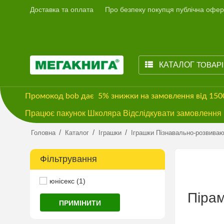
Доставка та оплата
Про безпеку покупця публічна офер
КАТАЛОГ
ТОВАР
Промокод
bob
дає
5% знижки
на замовлення від 15
Працює пакунок Школяра Відслідкувати замовлення м
/
/
/
Головна
Каталог
Іграшки
Іграшки Пізнавально-розвиваю
Фільтрування
юнісекс (1)
Пірам
ПРИМІНИТИ