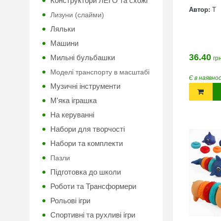
Конструктори ЛЕГО та схожі
Автор:
Т
Лизуни (слайми)
Ляльки
Машини
36.40
Мильні бульбашки
грн
Моделі транспорту в масштабі
Є в наявно
Музичні інструменти
М'яка іграшка
На керуванні
Набори для творчості
Набори та комплекти
Пазли
Підготовка до школи
Роботи та Трансформери
Рольові ігри
Спортивні та рухливі ігри