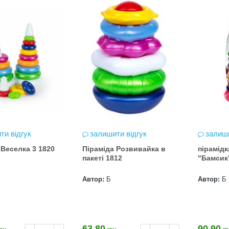
ти відгук
залишити відгук
залиши
 Веселка 3 1820
Піраміда Розвивайка в
пірамідк
пакеті 1812
"Бамсик
Автор:
Б
Автор:
Б
63.80
90.90