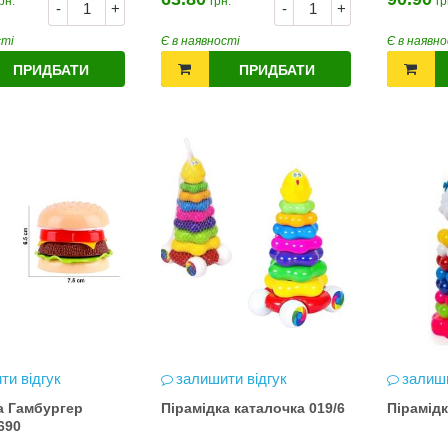
рн.
грн.
гр
-
+
-
+
сті
Є в наявності
Є в наявно
ПРИДБАТИ
ПРИДБАТИ
ти відгук
залишити відгук
залиши
а Гамбургер
Пірамідка каталочка 019/6
Пірамідк
690