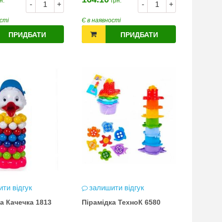
н.
грн.
-
+
-
+
сті
Є в наявності
ПРИДБАТИ
ПРИДБАТИ
ти відгук
залишити відгук
а Качечка 1813
Пірамідка ТехноК 6580