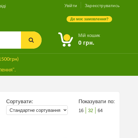
Увійти
Зареєструватись
іді
Де моє замовлення?
Мій кошик
0
грн.
1500грн)
лення".
Сортувати:
Показувати по:
16
32
64