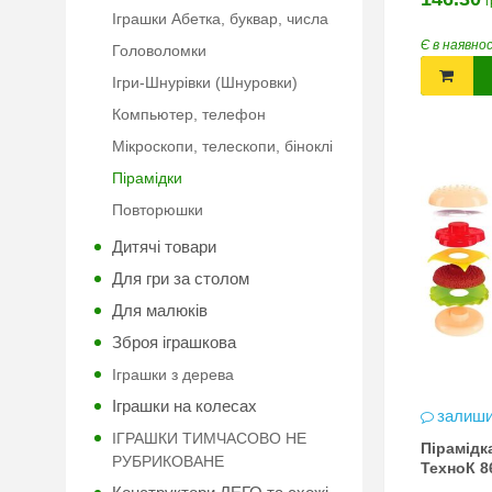
г
Іграшки Абетка, буквар, числа
Є в наявно
Головоломки
Ігри-Шнурівки (Шнуровки)
Компьютер, телефон
Мікроскопи, телескопи, біноклі
Пірамідки
Повторюшки
Дитячі товари
Для гри за столом
Для малюків
Зброя іграшкова
Іграшки з дерева
Іграшки на колесах
залиши
ІГРАШКИ ТИМЧАСОВО НЕ
Пірамідк
РУБРИКОВАНЕ
ТехноК 8