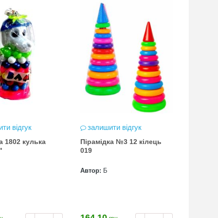
ти відгук
залишити відгук
а 1802 кулька
Пірамідка №3 12 кілець
"
019
Автор:
Б
164.10