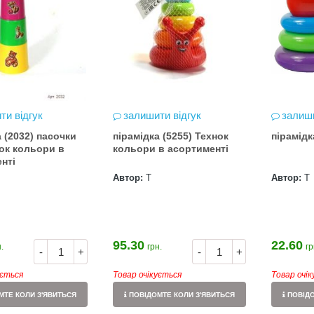
ти відгук
залишити відгук
залиши
а (2032) пасочки
пірамідка (5255) Технок
пірамідк
ок кольори в
кольори в асортименті
нті
Автор:
Т
Автор:
Т
95.30
22.60
.
грн.
гр
-
+
-
+
ується
Товар очікується
Товар очі
ТЕ КОЛИ З'ЯВИТЬСЯ
ПОВІДОМТЕ КОЛИ З'ЯВИТЬСЯ
ПОВІДО