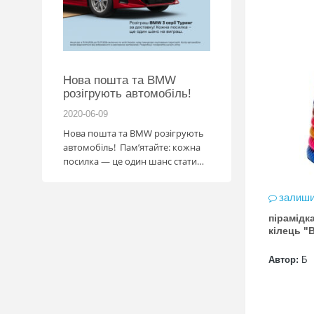
Нова пошта та BMW
Підготовка до 
розігрують автомобіль!
2020-06-09
2020-06-09
Нова пошта та BMW розігрують
Готуйтеся до НМТ 20
автомобіль! Пам’ятайте: кожна
посібниками видавн
посилка — це один шанс стати
власником нового автомобіля.
Період дії акції: 15.06 - 31.07
залиши
Механіка: отримуй одну посилку
Новою поштою і приймай
пірамідк
кілець "
участь в розіграші авто. Кожна
посилка = 1 шанс на виграш
Максимальна кількість шансів -
Автор:
Б
15 Реєстрація в акції за номером
телефону Сторінка
акції: http://novaposhta.ua/win_bmw