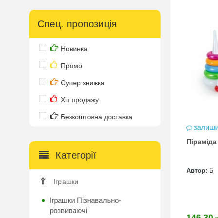
Спец. пропозиція
Новинка
Промо
Супер знижка
Хіт продажу
Безкоштовна доставка
залиши
Піраміда
Категорії
Автор:
Б
Іграшки
Іграшки Пізнавально-
розвиваючі
146.30