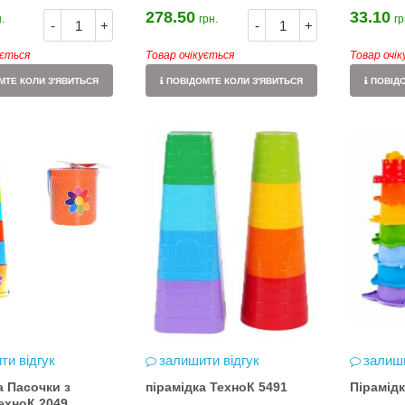
278.50
33.10
.
грн.
гр
-
+
-
+
ується
Товар очікується
Товар очі
ТЕ КОЛИ З'ЯВИТЬСЯ
ПОВІДОМТЕ КОЛИ З'ЯВИТЬСЯ
ПОВІДО
ти відгук
залишити відгук
залиши
а Пасочки з
пірамідка ТехноК 5491
Пірамідк
ехноК 2049