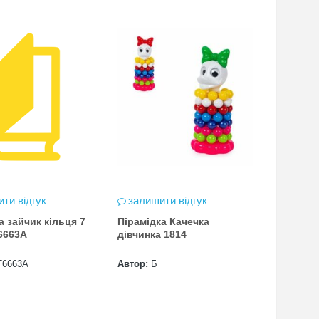
ти відгук
залишити відгук
а зайчик кільця 7
Пірамідка Качечка
6663A
дівчинка 1814
T6663A
Автор:
Б