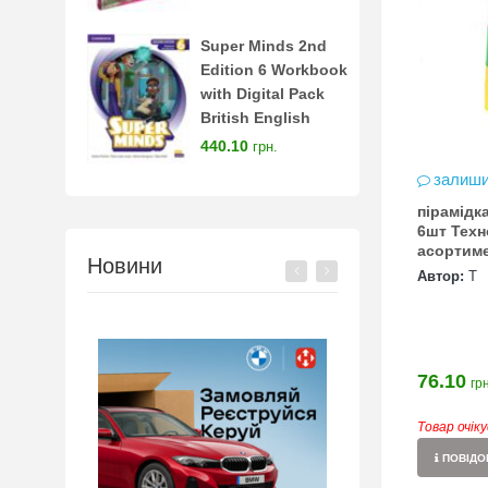
Super Minds 2nd
Edition 6 Workbook
with Digital Pack
British English
440.10
грн.
залиши
пірамідк
6шт Техн
асортиме
Новини
Автор:
Т
76.10
грн
Товар очік
ПОВІДОМ