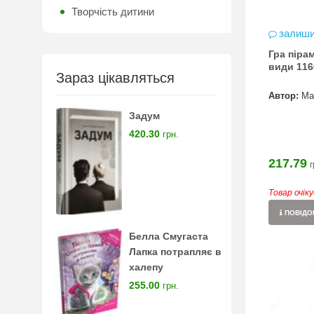
Творчість дитини
залиши
Гра пірам
види 116
Зараз цікавляться
Автор:
Ма
Задум
420.30
грн.
217.79
г
Товар очік
ПОВІДОМ
Белла Смугаста
Лапка потрапляє в
халепу
255.00
грн.