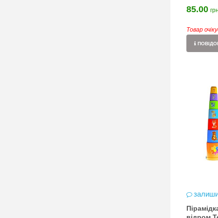
85.00
грн
Товар очік
ПОВІДОМ
залиши
Пірамідк
відром Т