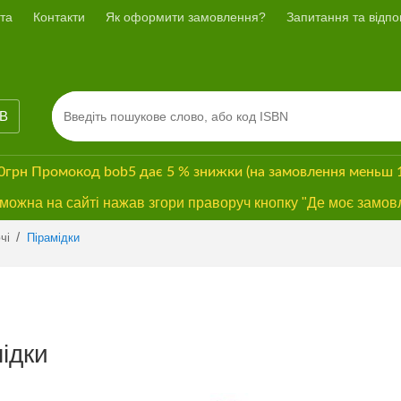
та
Контакти
Як оформити замовлення?
Запитання та відпов
ІВ
00грн
Промокод
bob5
дає
5 % знижки
(на замовлення меньш 
ожна на сайті нажав згори праворуч кнопку "Де моє замов
/
чі
Пірамідки
ідки