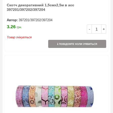
Скотч декоративний 1,5смх2,5м в асс
397201/397202/397204
Автор:
397201/397202/397204
3.26
грн.
-
+
Товар очікується
ПОВІДОМТЕ КОЛИ З'ЯВИТЬСЯ