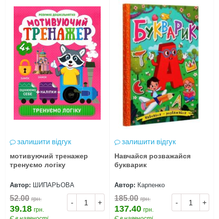
залишити відгук
залишити відгук
мотивуючий тренажер
Навчайся розважайся
тренуємо логіку
букварик
Автор:
ШИПАРЬОВА
Автор:
Карпенко
52.00
185.00
грн.
грн.
-
+
-
+
39.18
137.40
грн.
грн.
Є в наявності
Є в наявності