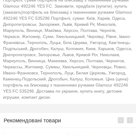
Портфелі, сумки портфель на блискавці з тканинними ручками
Glamour 492246 YES FC. Замовити, придбати (купити), купить
(заказать)портфель на блискавці з тканинними ручками Glamour
492246 YES FC 535296 Портфелі, сумки: Київ, Харків, Одеса,
Дніпропетровськ, Запоріжжя, Львів, Кривий Ріг, Миколаїв,
Маріуполь, Вінниця, Макіївка, Херсон, Полтава, Чернігів,
Черкаси, Житомир, Суми, Хмельницький, Чернівці, Рівне, Івано-
Франківськ, Тернопіль, Луцьк, Біла Церква, Ужгород, Кам'янець-
Подільський, Дрогобич, Калуш, Коломия, Киев, Харьков, Одесса,
Днепропетровск, Запорожье, Львов, Кривой Рог, Николаев,
Мариуполь, Винница, Макеевка, Херсон, Полтава, Чернигов,
Черкассы, Житомир, Суммы, Хмельницкий, Черновцы, Ровно,
Ивано-Франковск, Тернополь, Луцк, Белая Церковь, Ужгород,
Каменец-Подольский, Дрогобыч, Калуш, Коломыя. Ціна (цена)
портфель на блискавці з тканинними ручками Glamour 492246
YES FC 535296. Доставка по украине, купить книгу, детские
игрушки, компакт диски.
Рекомендовані товари