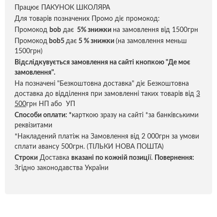
Працює ПАКУНОК ШКОЛЯРА
Для товарів позначених Промо діє промокод:
Промокод
bob
дає
5% знижки
на замовлення від 1500грн
Промокод
bob5
дає
5 % знижки
(на замовлення меньш
1500грн)
Відслідкувується замовлення на сайті кнопкою "Де моє
замовлення".
На позначені "Безкоштовна доставка" діє Безкоштовна
доставка до відділення при замовленні таких товарів від
3
500
грн НП або УП
Способи оплати:
*
карткою зразу на сайті *за банківськими
реквізитами
*Накладений платіж на Замовлення від 2 000грн за умови
сплати авансу 500грн. (ТІЛЬКИ НОВА ПОШТА)
Строки
Доставка
вказані по кожній позиці
ї.
Повернення:
Згідно законодавства України