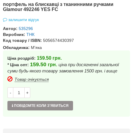
портфель на блискавці з тканинними ручками
Glamour 492246 YES FC
залишити відгук
Автор:
535296
Виробник:
ТНК
Код товару / ISBN:
5056574430397
Обкладинка:
М'яка
159.50
грн.
Ціна роздріб:
159.50
грн.
ціна при досягненні загальної
* Ціна опт:
суми будь-якого товару замовлення 1500 грн. і вище
Товар очікується
-
+
ПОВІДОМТЕ КОЛИ З'ЯВИТЬСЯ