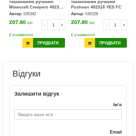
тканинними ручками
тканинними ручками
Minecraft Creepers 492355
Pusheen 492316 YES FC
YES FC
Автор:
535342
Автор:
535329
207.80
207.80
грн.
грн.
-
+
-
+
Є в наявності
Є в наявності
ПРИДБАТИ
ПРИДБАТИ
Відгуки
Залишити відгук
Ім'я
Email