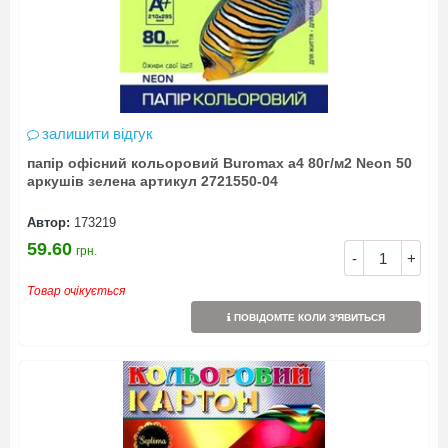
залишити відгук
папір офісний кольоровий Buromax а4 80г/м2 Neon 50
аркушів зелена артикул 2721550-04
Автор:
173219
59.60
грн.
-
+
Товар очікується
ПОВІДОМТЕ КОЛИ З'ЯВИТЬСЯ