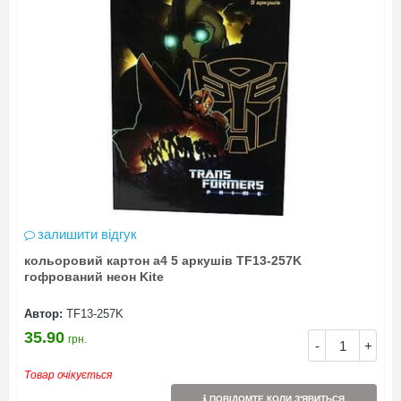
залишити відгук
кольоровий картон а4 5 аркушів TF13-257K
гофрований неон Kite
Автор:
TF13-257K
35.90
грн.
-
+
Товар очікується
ПОВІДОМТЕ КОЛИ З'ЯВИТЬСЯ