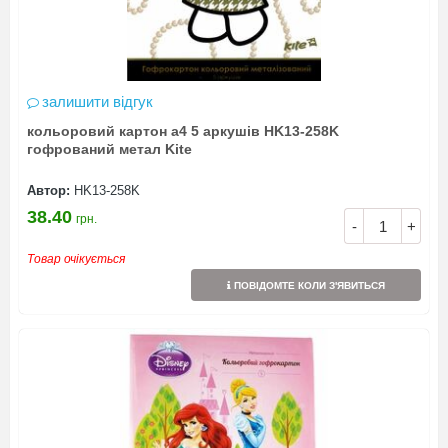
залишити відгук
кольоровий картон а4 5 аркушів HK13-258K
гофрований метал Kite
Автор:
HK13-258K
38.40
грн.
-
+
Товар очікується
ПОВІДОМТЕ КОЛИ З'ЯВИТЬСЯ