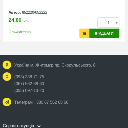
Автор:
852220/852222
А
24.80
4
грн.
+
-
+
Є в наявності
Є
ПРИДБАТИ
Україна м. Житомир пр. Скорульського, 8
(093) 338-71-75
(067) 562-68-60
(095) 097-13-20
Телеграм +380 67 562 68 60
Сервіс покупців