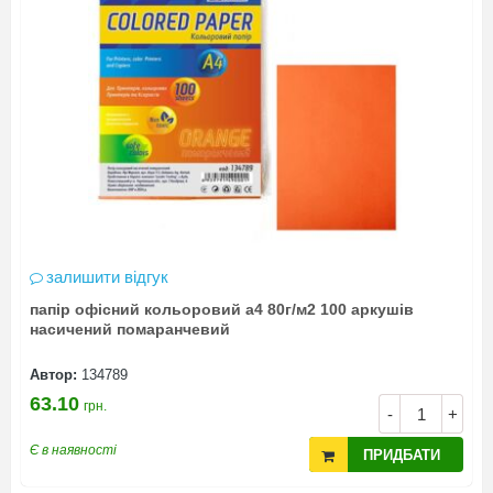
залишити відгук
папір офісний кольоровий а4 80г/м2 100 аркушів
насичений помаранчевий
Автор:
134789
63.10
грн.
-
+
Є в наявності
ПРИДБАТИ