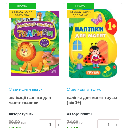
ПРОМО
ПРОМО
БЕЗКОШТОВНА
БЕЗКОШТОВНА
ДОСТАВКА*
ДОСТАВКА*
залишити відгук
залишити відгук
аплікації наліпки для
наліпки для малят груша
н
малят тварини
(вік 1+)
Автор:
купити
Автор:
купити
А
69.90
74.90
7
грн.
грн.
+
-
+
-
+