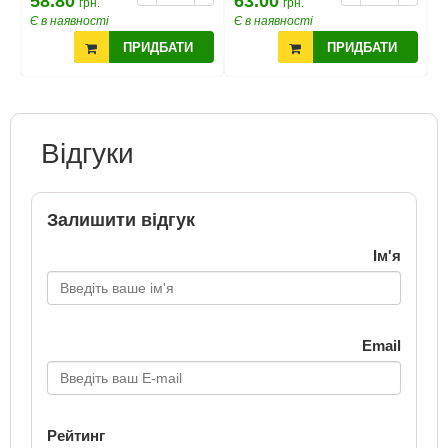
58.80
63.00
6
грн.
грн.
Є в наявності
Є в наявності
Є
ПРИДБАТИ
ПРИДБАТИ
Відгуки
Залишити відгук
Ім'я
Email
Рейтинг