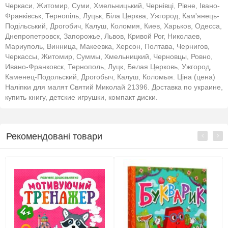
Черкаси, Житомир, Суми, Хмельницький, Чернівці, Рівне, Івано-
Франківськ, Тернопіль, Луцьк, Біла Церква, Ужгород, Кам'янець-
Подільський, Дрогобич, Калуш, Коломия, Киев, Харьков, Одесса,
Днепропетровск, Запорожье, Львов, Кривой Рог, Николаев,
Мариуполь, Винница, Макеевка, Херсон, Полтава, Чернигов,
Черкассы, Житомир, Суммы, Хмельницкий, Черновцы, Ровно,
Ивано-Франковск, Тернополь, Луцк, Белая Церковь, Ужгород,
Каменец-Подольский, Дрогобыч, Калуш, Коломыя. Ціна (цена)
Наліпки для малят Святий Миколай 21396. Доставка по украине,
купить книгу, детские игрушки, компакт диски.
Рекомендовані товари