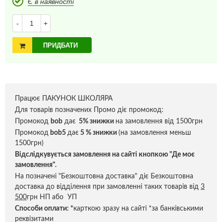
Є в наявності
-
+
ПРИДБАТИ
Працює ПАКУНОК ШКОЛЯРА
Для товарів позначених Промо діє промокод:
Промокод
bob
дає
5% знижки
на замовлення від 1500грн
Промокод
bob5
дає
5 % знижки
(на замовлення меньш
1500грн)
Відслідкувується замовлення на сайті кнопкою "Де моє
замовлення".
На позначені "Безкоштовна доставка" діє Безкоштовна
доставка до відділення при замовленні таких товарів від
3
500
грн НП або УП
Способи оплати:
*
карткою зразу на сайті *за банківськими
реквізитами