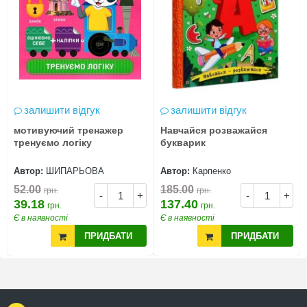
залишити відгук
залишити відгук
мотивуючий тренажер
Навчайся розважайся
тренуємо логіку
букварик
Автор:
ШИПАРЬОВА
Автор:
Карпенко
52.00
185.00
грн.
грн.
-
+
-
+
39.18
137.40
грн.
грн.
Є в наявності
Є в наявності
ПРИДБАТИ
ПРИДБАТИ