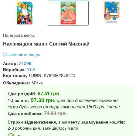
Паперова книга
Наліпки для малят Святий Миколай
залишити відгук
Автор:
21396
Виробник:
УЛА
Код товару / ISBN:
9789662848274
Обкладинка:
М'яка
67.41
грн.
Ціна роздріб:
57.30
грн.
ціна при досягненні загальної
* Ціна опт:
суми будь-якого товару замовлення 1500 грн. і вище
74.90
грн.
Ціна виробника:
Строки відвантаження, з моменту зарахування коштів:
2-3 робочих дня, залишилось мало