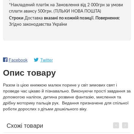
*Накладений платіж на Замовлення від 2 000грн за умови
сплати авансу 500грн. (ТІЛЬКИ НОВА ПОШТА)
Строки
Доставка
вказані по кожній позиці
ї.
Повернення:
Згідно законодавства України
Facebook
Twitter
Опис товару
Разом із цією книжкою малюк порине у світ зимових свят і
проведе час цікаво й пізнавально. Виконуючи прості завдання за
допомогою наліпок, дитина розвине фантазію, мислення та
дрібну моторику пальців рук. Видання призначене для спільної
роботи дорослих з дітьми дошкільного віку.
Схожі товари
Previous
Next