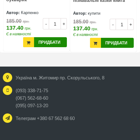
пізнавальні казки книга
Автор:
Карпенко
Автор:
купити
185.00
185.00
грн.
грн.
-
+
-
+
137.40
137.40
грн.
грн.
Є в наявності
Є в наявності
ПРИДБАТИ
ПРИДБАТИ
Україна м. Житомир пр. Скорульського, 8
(093) 338-71-75
(067) 562-68-60
(095) 097-13-20
Телеграм +380 67 562 68 60