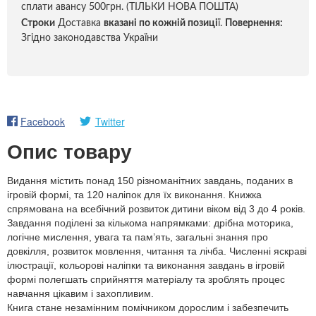
сплати авансу 500грн. (ТІЛЬКИ НОВА ПОШТА)
Строки
Доставка
вказані по кожній позиці
ї.
Повернення:
Згідно законодавства України
Facebook
Twitter
Опис товару
Видання містить понад 150 різноманітних завдань, поданих в
ігровій формі, та 120 наліпок для їх виконання. Книжка
спрямована на всебічний розвиток дитини віком від 3 до 4 років.
Завдання поділені за кількома напрямками: дрібна моторика,
логічне мислення, увага та пам’ять, загальні знання про
довкілля, розвиток мовлення, читання та лічба. Численні яскраві
ілюстрації, кольорові наліпки та виконання завдань в ігровій
формі полегшать сприйняття матеріалу та зроблять процес
навчання цікавим і захопливим.
Книга стане незамінним помічником дорослим і забезпечить