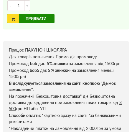
-
+
ПРИДБАТИ
Працює ПАКУНОК ШКОЛЯРА
Для товарів позначених Промо діє промокод:
Промокод
bob
дає
5% знижки
на замовлення від 1500грн
Промокод
bob5
дає
5 % знижки
(на замовлення меньш
1500грн)
Відслідкувується замовлення на сайті кнопкою "Де моє
замовлення".
На позначені "Безкоштовна доставка" діє Безкоштовна
доставка до відділення при замовленні таких товарів від
3
500
грн НП або УП
Способи оплати:
*
карткою зразу на сайті *за банківськими
реквізитами
*Накладений платіж на Замовлення від 2 000грн за умови