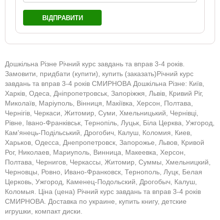
ВІДПРАВИТИ
Дошкільна Різне Річний курс завдань та вправ 3-4 років.
Замовити, придбати (купити), купить (заказать)Річний курс
завдань та вправ 3-4 років СМИРНОВА Дошкільна Різне: Київ,
Харків, Одеса, Дніпропетровськ, Запоріжжя, Львів, Кривий Ріг,
Миколаїв, Маріуполь, Вінниця, Макіївка, Херсон, Полтава,
Чернігів, Черкаси, Житомир, Суми, Хмельницький, Чернівці,
Рівне, Івано-Франківськ, Тернопіль, Луцьк, Біла Церква, Ужгород,
Кам'янець-Подільський, Дрогобич, Калуш, Коломия, Киев,
Харьков, Одесса, Днепропетровск, Запорожье, Львов, Кривой
Рог, Николаев, Мариуполь, Винница, Макеевка, Херсон,
Полтава, Чернигов, Черкассы, Житомир, Суммы, Хмельницкий,
Черновцы, Ровно, Ивано-Франковск, Тернополь, Луцк, Белая
Церковь, Ужгород, Каменец-Подольский, Дрогобыч, Калуш,
Коломыя. Ціна (цена) Річний курс завдань та вправ 3-4 років
СМИРНОВА. Доставка по украине, купить книгу, детские
игрушки, компакт диски.