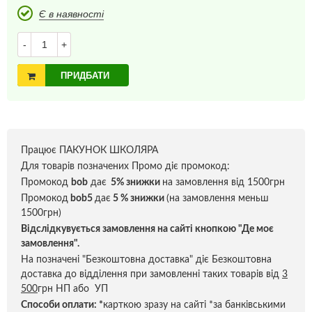
Є в наявності
-
+
ПРИДБАТИ
Працює ПАКУНОК ШКОЛЯРА
Для товарів позначених Промо діє промокод:
Промокод
bob
дає
5% знижки
на замовлення від 1500грн
Промокод
bob5
дає
5 % знижки
(на замовлення меньш
1500грн)
Відслідкувується замовлення на сайті кнопкою "Де моє
замовлення".
На позначені "Безкоштовна доставка" діє Безкоштовна
доставка до відділення при замовленні таких товарів від
3
500
грн НП або УП
Способи оплати:
*
карткою зразу на сайті *за банківськими