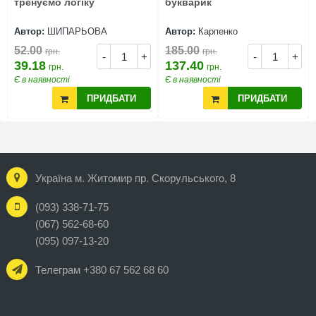
тренуємо логіку
букварик
Автор:
ШИПАРЬОВА
Автор:
Карпенко
52.00
185.00
грн.
грн.
-
+
-
+
39.18
137.40
грн.
грн.
Є в наявності
Є в наявності
ПРИДБАТИ
ПРИДБАТИ
Україна м. Житомир пр. Скорульського, 8
(093) 338-71-75
(067) 562-68-60
(095) 097-13-20
Телеграм +380 67 562 68 60