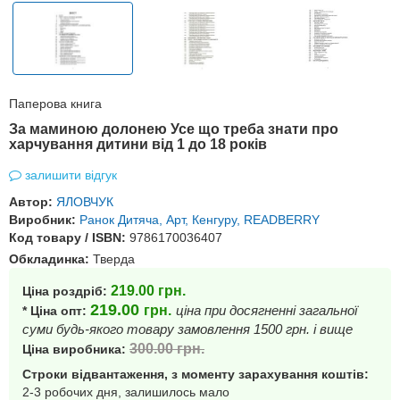
Паперова книга
За маминою долонею Усе що треба знати про
харчування дитини від 1 до 18 років
залишити відгук
Автор:
ЯЛОВЧУК
Виробник:
Ранок Дитяча, Арт, Кенгуру, READBERRY
Код товару / ISBN:
9786170036407
Обкладинка:
Тверда
219.00
грн.
Ціна роздріб:
219.00
грн.
ціна при досягненні загальної
* Ціна опт:
суми будь-якого товару замовлення 1500 грн. і вище
300.00
грн.
Ціна виробника:
Строки відвантаження, з моменту зарахування коштів:
2-3 робочих дня, залишилось мало