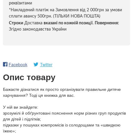
реквізитами
*Накладений платіж на Замовлення від 2 000грн за умови
сплати авансу 500грн. (ТІЛЬКИ НОВА ПОШТА)
Строки
Доставка
вказані по кожній позиці
ї.
Повернення:
Згідно законодавства України
Facebook
Twitter
Опис товару
Бажаєте дізнатися як просто організувати правильне дитяче
харчування? Тоді ця книжка для вас.
У ній ви знайдете:
зрозумілі й обґрунтовані пояснення норм різних груп продуктів
для дітей і підлітків;
підказки у пошуках компромісів із солодощами та «швидкою
їжею»;