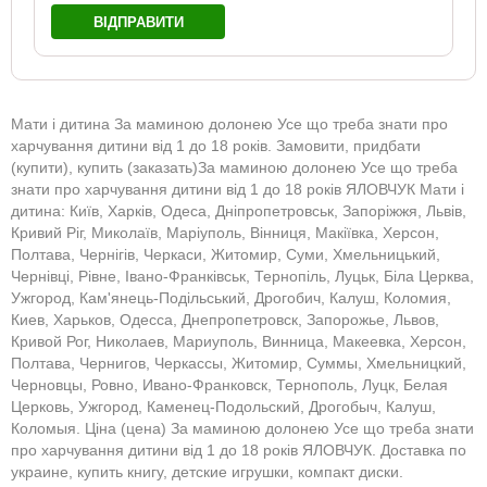
ВІДПРАВИТИ
Мати і дитина За маминою долонею Усе що треба знати про
харчування дитини від 1 до 18 років. Замовити, придбати
(купити), купить (заказать)За маминою долонею Усе що треба
знати про харчування дитини від 1 до 18 років ЯЛОВЧУК Мати і
дитина: Київ, Харків, Одеса, Дніпропетровськ, Запоріжжя, Львів,
Кривий Ріг, Миколаїв, Маріуполь, Вінниця, Макіївка, Херсон,
Полтава, Чернігів, Черкаси, Житомир, Суми, Хмельницький,
Чернівці, Рівне, Івано-Франківськ, Тернопіль, Луцьк, Біла Церква,
Ужгород, Кам'янець-Подільський, Дрогобич, Калуш, Коломия,
Киев, Харьков, Одесса, Днепропетровск, Запорожье, Львов,
Кривой Рог, Николаев, Мариуполь, Винница, Макеевка, Херсон,
Полтава, Чернигов, Черкассы, Житомир, Суммы, Хмельницкий,
Черновцы, Ровно, Ивано-Франковск, Тернополь, Луцк, Белая
Церковь, Ужгород, Каменец-Подольский, Дрогобыч, Калуш,
Коломыя. Ціна (цена) За маминою долонею Усе що треба знати
про харчування дитини від 1 до 18 років ЯЛОВЧУК. Доставка по
украине, купить книгу, детские игрушки, компакт диски.