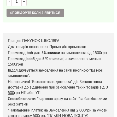
-
+
ПОВІДОМТЕ КОЛИ З'ЯВИТЬСЯ
Працює ПАКУНОК ШКОЛЯРА
Для товарів позначених Промо діє промокод:
Промокод
bob
дає
5% знижки
на замовлення від 1500грн
Промокод
bob5
дає
5 % знижки
(на замовлення меньш
1500грн)
Відслідкувується замовлення на сайті кнопкою "Де моє
замовлення".
На позначені "Безкоштовна доставка" діє Безкоштовна
доставка до відділення при замовленні таких товарів від
3
500
грн НП або УП
Способи оплати:
*
карткою зразу на сайті *за банківськими
реквізитами
*Накладений платіж на Замовлення від 2 000грн за умови
сплати авансу 500грн. (ТІЛЬКИ НОВА ПОШТА)