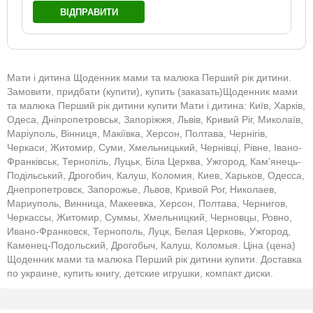
ВІДПРАВИТИ
Мати і дитина Щоденник мами та малюка Перший рік дитини.
Замовити, придбати (купити), купить (заказать)Щоденник мами
та малюка Перший рік дитини купити Мати і дитина: Київ, Харків,
Одеса, Дніпропетровськ, Запоріжжя, Львів, Кривий Ріг, Миколаїв,
Маріуполь, Вінниця, Макіївка, Херсон, Полтава, Чернігів,
Черкаси, Житомир, Суми, Хмельницький, Чернівці, Рівне, Івано-
Франківськ, Тернопіль, Луцьк, Біла Церква, Ужгород, Кам'янець-
Подільський, Дрогобич, Калуш, Коломия, Киев, Харьков, Одесса,
Днепропетровск, Запорожье, Львов, Кривой Рог, Николаев,
Мариуполь, Винница, Макеевка, Херсон, Полтава, Чернигов,
Черкассы, Житомир, Суммы, Хмельницкий, Черновцы, Ровно,
Ивано-Франковск, Тернополь, Луцк, Белая Церковь, Ужгород,
Каменец-Подольский, Дрогобыч, Калуш, Коломыя. Ціна (цена)
Щоденник мами та малюка Перший рік дитини купити. Доставка
по украине, купить книгу, детские игрушки, компакт диски.