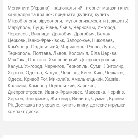
Мегакнига (Україна) - національний інтернет магазин книг,
канцелярії та іграшок: придбати (купити) купить
Мікробіологія, вірусологія, імунологіязамовити (заказать):
Маріуполь, Луцк, Рівне, Львів, Черновцы, Ужгород,
Черкассы, Винница, Дрогобич, Дрогобыч, Белая
Церковь, Івано-Франківськ, Запорожье, Николаев,
Кам'янець-Подільський, Мариуполь, Ровно, Луцьк,
Тернополь, Полтава, Львов, Коломыя, Біла Церква,
Макіївка, Полтава, Хмельницкий, Дніпропетровськ,
Калуш, Ужгород, Чернигов, Тернопіль, Суми, Житомир,
Херсон, Одесса, Калуш, Чернівці, Киев, Київ, Черкаси,
Одеса, Кривой Рог, Миколаїв, Хмельницький, Харків,
Коломия, Каменец-Подольский, Харьков,
Днепропетровск, Ивано-Франковск, Макеевка, Чернігів,
Херсон, Запоріжжя, Житомир, Вінниця, Суммы, Кривий
Ріг. Доставка по украине, купить книгу, детские игрушки,
компакт диски.