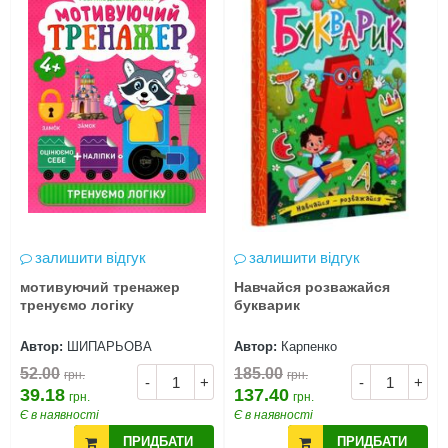
залишити відгук
залишити відгук
мотивуючий тренажер
Навчайся розважайся
тренуємо логіку
букварик
Автор:
ШИПАРЬОВА
Автор:
Карпенко
52.00
185.00
грн.
грн.
-
+
-
+
39.18
137.40
грн.
грн.
Є в наявності
Є в наявності
ПРИДБАТИ
ПРИДБАТИ