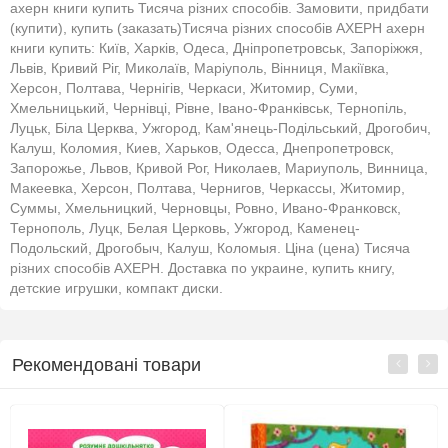
ахерн книги купить Тисяча різних способів. Замовити, придбати
(купити), купить (заказать)Тисяча різних способів АХЕРН ахерн
книги купить: Київ, Харків, Одеса, Дніпропетровськ, Запоріжжя,
Львів, Кривий Ріг, Миколаїв, Маріуполь, Вінниця, Макіївка,
Херсон, Полтава, Чернігів, Черкаси, Житомир, Суми,
Хмельницький, Чернівці, Рівне, Івано-Франківськ, Тернопіль,
Луцьк, Біла Церква, Ужгород, Кам'янець-Подільський, Дрогобич,
Калуш, Коломия, Киев, Харьков, Одесса, Днепропетровск,
Запорожье, Львов, Кривой Рог, Николаев, Мариуполь, Винница,
Макеевка, Херсон, Полтава, Чернигов, Черкассы, Житомир,
Суммы, Хмельницкий, Черновцы, Ровно, Ивано-Франковск,
Тернополь, Луцк, Белая Церковь, Ужгород, Каменец-
Подольский, Дрогобыч, Калуш, Коломыя. Ціна (цена) Тисяча
різних способів АХЕРН. Доставка по украине, купить книгу,
детские игрушки, компакт диски.
Рекомендовані товари