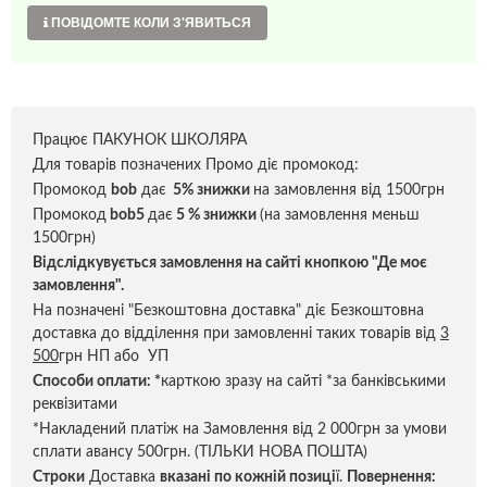
ПОВІДОМТЕ КОЛИ З'ЯВИТЬСЯ
Працює ПАКУНОК ШКОЛЯРА
Для товарів позначених Промо діє промокод:
Промокод
bob
дає
5% знижки
на замовлення від 1500грн
Промокод
bob5
дає
5 % знижки
(на замовлення меньш
1500грн)
Відслідкувується замовлення на сайті кнопкою "Де моє
замовлення".
На позначені "Безкоштовна доставка" діє Безкоштовна
доставка до відділення при замовленні таких товарів від
3
500
грн НП або УП
Способи оплати:
*
карткою зразу на сайті *за банківськими
реквізитами
*Накладений платіж на Замовлення від 2 000грн за умови
сплати авансу 500грн. (ТІЛЬКИ НОВА ПОШТА)
Строки
Доставка
вказані по кожній позиці
ї.
Повернення: