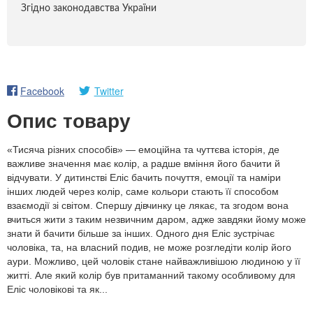
Згідно законодавства України
Facebook
Twitter
Опис товару
«Тисяча різних способів» — емоційна та чуттєва історія, де
важливе значення має колір, а радше вміння його бачити й
відчувати. У дитинстві Еліс бачить почуття, емоції та наміри
інших людей через колір, саме кольори стають її способом
взаємодії зі світом. Спершу дівчинку це лякає, та згодом вона
вчиться жити з таким незвичним даром, адже завдяки йому може
знати й бачити більше за інших. Одного дня Еліс зустрічає
чоловіка, та, на власний подив, не може розгледіти колір його
аури. Можливо, цей чоловік стане найважливішою людиною у її
житті. Але який колір був притаманний такому особливому для
Еліс чоловікові та як...