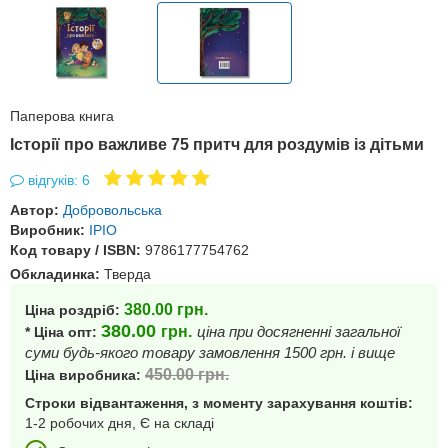
Паперова книга
Історії про важливе 75 притч для роздумів із дітьми
відгуків: 6
Автор:
Добровольська
Виробник:
IPIO
Код товару / ISBN:
9786177754762
Обкладинка:
Тверда
380.00
грн.
Ціна роздріб:
380.00
грн.
ціна при досягненні загальної
* Ціна опт:
суми будь-якого товару замовлення 1500 грн. і вище
450.00
грн.
Ціна виробника:
Строки відвантаження, з моменту зарахування коштів:
1-2 робочих дня, Є на складі