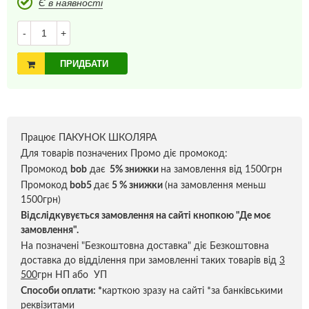
Є в наявності
-
+
ПРИДБАТИ
Працює ПАКУНОК ШКОЛЯРА
Для товарів позначених Промо діє промокод:
Промокод
bob
дає
5% знижки
на замовлення від 1500грн
Промокод
bob5
дає
5 % знижки
(на замовлення меньш
1500грн)
Відслідкувується замовлення на сайті кнопкою "Де моє
замовлення".
На позначені "Безкоштовна доставка" діє Безкоштовна
доставка до відділення при замовленні таких товарів від
3
500
грн НП або УП
Способи оплати:
*
карткою зразу на сайті *за банківськими
реквізитами