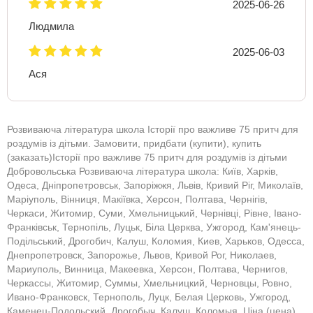
2025-06-26
Людмила
2025-06-03
Ася
Розвиваюча література школа Історії про важливе 75 притч для
роздумів із дітьми. Замовити, придбати (купити), купить
(заказать)Історії про важливе 75 притч для роздумів із дітьми
Добровольська Розвиваюча література школа: Київ, Харків,
Одеса, Дніпропетровськ, Запоріжжя, Львів, Кривий Ріг, Миколаїв,
Маріуполь, Вінниця, Макіївка, Херсон, Полтава, Чернігів,
Черкаси, Житомир, Суми, Хмельницький, Чернівці, Рівне, Івано-
Франківськ, Тернопіль, Луцьк, Біла Церква, Ужгород, Кам'янець-
Подільський, Дрогобич, Калуш, Коломия, Киев, Харьков, Одесса,
Днепропетровск, Запорожье, Львов, Кривой Рог, Николаев,
Мариуполь, Винница, Макеевка, Херсон, Полтава, Чернигов,
Черкассы, Житомир, Суммы, Хмельницкий, Черновцы, Ровно,
Ивано-Франковск, Тернополь, Луцк, Белая Церковь, Ужгород,
Каменец-Подольский, Дрогобыч, Калуш, Коломыя. Ціна (цена)