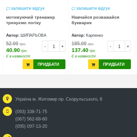
залишити відгук
залишити відгук
мотивуючий тренажер
Навчайся розважайся
тренуємо логіку
букварик
Автор:
ШИПАРЬОВА
Автор:
Карпенко
52.00
185.00
грн.
грн.
-
+
-
+
40.90
137.40
грн.
грн.
Є в наявності
Є в наявності
ПРИДБАТИ
ПРИДБАТИ
Україна м. Житомир пр. Скорульського, 8
(093) 338-71-75
(067) 562-68-60
(095) 097-13-20