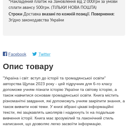
*Накладений платіж на Замовлення від 2 000грн за умови
сплати авансу 500грн. (ТІЛЬКИ НОВА ПОШТА)
Строки
Доставка
вказані по кожній позиці
ї.
Повернення:
Згідно законодавства України
Facebook
Twitter
Опис товару
"Україна і світ: вступ до історії та громадянської освіти"
авторства Щупак 2023 року - цей підручник для 6-го класу
допоможе учням пізнати історію України та світову історію, а
також навчитися основам громадянської освіти. Книга містить
різноманітні завдання, які допоможуть учням закріпити знання, а
також вивчити нові теми. У книзі зібрані цікаві інформаційні
тексти, які зацікавлять школярів і надихнуть їх на подальше
вивчення історії. Книга має зрозумілий та лаконічний стиль
написання, що дозволяє легко засвоїти інформацію.