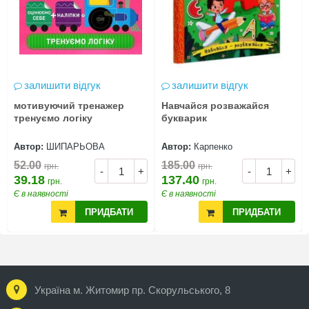
залишити відгук
залишити відгук
мотивуючий тренажер
Навчайся розважайся
тренуємо логіку
букварик
Автор:
ШИПАРЬОВА
Автор:
Карпенко
52.00
185.00
грн.
грн.
-
+
-
+
39.18
137.40
грн.
грн.
Є в наявності
Є в наявності
ПРИДБАТИ
ПРИДБАТИ
Україна м. Житомир пр. Скорульського, 8