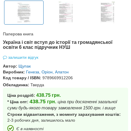
Паперова книга
Україна і світ вступ до історії та громадянської
освіти 6 клас підручник НУШ
залишити відгук
Автор:
Щупак
Виробник:
Генеза, Оріон, Алатон
Код товару / ISBN:
9789669912206
Обкладинка:
Тверда
438.75
грн.
Ціна роздріб:
438.75
грн.
ціна при досягненні загальної
* Ціна опт:
суми будь-якого товару замовлення 1500 грн. і вище
Строки відвантаження, з моменту зарахування коштів:
2-3 робочих дня, залишилось мало
Є в наявності