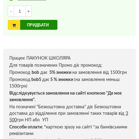
-
+
ПРИДБАТИ
Працює ПАКУНОК ШКОЛЯРА
Для товарів позначених Промо діє промокод:
Промокод
bob
дає
5% знижки
на замовлення від 1500грн
Промокод
bob5
дає
5 % знижки
(на замовлення меньш
1500грн)
Відслідкувується замовлення на сайті кнопкою "Де моє
замовлення".
На позначені "Безкоштовна доставка" діє Безкоштовна
доставка до відділення при замовленні таких товарів від
3
500
грн НП або УП
Способи оплати:
*
карткою зразу на сайті *за банківськими
реквізитами