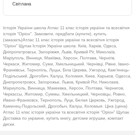
Світлана
2022-12-25
Марина
Історія України школа Атлас 11 клас історія україни та всесвітня
історія "Оріон". Замовити, придбати (купити), купить
Дайте зошит
(заказать)Атлас 11 клас історія україни та всесвітня історія
"Оріон" Щупак Історія України школа: Київ, Харків, Одеса,
Дніпропетровськ, Запоріжжя, Львів, Кривий Ріг, Миколаїв,
Маріуполь, Вінниця, Макіївка, Херсон, Полтава, Чернігів,
Черкаси, Житомир, Суми, Хмельницький, Чернівці, Рівне, Івано-
Франківськ, Тернопіль, Луцьк, Біла Церква, Ужгород, Кам'янець-
Подільський, Дрогобич, Калуш, Коломия, Киев, Харьков, Одесса,
Днепропетровск, Запорожье, Львов, Кривой Рог, Николаев,
Мариуполь, Винница, Макеевка, Херсон, Полтава, Чернигов,
Черкассы, Житомир, Суммы, Хмельницкий, Черновцы, Ровно,
Ивано-Франковск, Тернополь, Луцк, Белая Церковь, Ужгород,
Каменец-Подольский, Дрогобыч, Калуш, Коломыя. Ціна (цена)
Атлас 11 клас історія україни та всесвітня історія "Оріон" Щупак.
Доставка по украине, купить книгу, детские игрушки, компакт
диски.