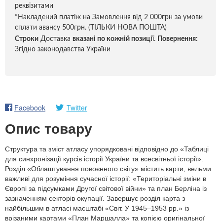
реквізитами
*Накладений платіж на Замовлення від 2 000грн за умови
сплати авансу 500грн. (ТІЛЬКИ НОВА ПОШТА)
Строки
Доставка
вказані по кожній позиці
ї.
Повернення:
Згідно законодавства України
Facebook
Twitter
Опис товару
Структура та зміст атласу упорядковані відповідно до «Таблиці
для синхронізації курсів історії України та всесвітньої історії».
Розділ «Облаштування повоєнного світу» містить карти, вельми
важливі для розуміння сучасної історії: «Територіальні зміни в
Європі за підсумками Другої світової війни» та план Берліна із
зазначенням секторів окупації. Завершує розділ карта з
найбільшим в атласі масштабі «Світ. У 1945–1953 рр.» із
врізаними картами «План Маршалла» та копією оригінальної