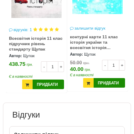
залишити відгук
відгуків: 1
контурні карти 11 клас
Всесвітня історія 11 клас
історія україни та
підручник рівень
всесвітня історія
стандарту Щупак
контурна карта "Оріон"
Автор:
Щупак
Автор:
Щупак
50.00
438.75
грн.
грн.
-
+
-
+
40.00
грн.
Є в наявності
Є в наявності
ПРИДБАТИ
ПРИДБАТИ
Відгуки