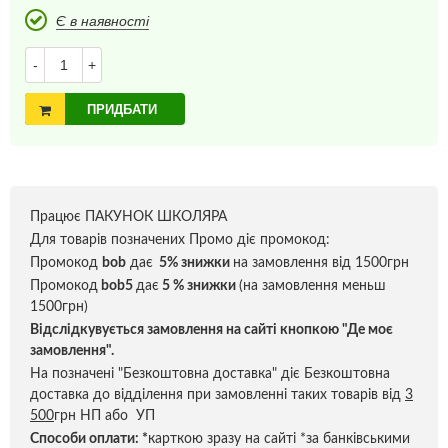
Є в наявності
-
+
ПРИДБАТИ
Працює ПАКУНОК ШКОЛЯРА
Для товарів позначених Промо діє промокод:
Промокод
bob
дає
5% знижки
на замовлення від 1500грн
Промокод
bob5
дає
5 % знижки
(на замовлення меньш
1500грн)
Відслідкувується замовлення на сайті кнопкою "Де моє
замовлення".
На позначені "Безкоштовна доставка" діє Безкоштовна
доставка до відділення при замовленні таких товарів від
3
500
грн НП або УП
Способи оплати:
*
карткою зразу на сайті *за банківськими