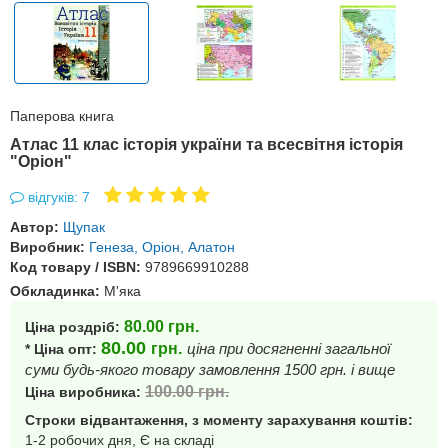
Паперова книга
Атлас 11 клас історія україни та всесвітня історія
"Оріон"
відгуків: 7
Автор:
Щупак
Виробник:
Генеза, Оріон, Алатон
Код товару / ISBN:
9789669910288
Обкладинка:
М'яка
80.00
грн.
Ціна роздріб:
80.00
грн.
ціна при досягненні загальної
* Ціна опт:
суми будь-якого товару замовлення 1500 грн. і вище
100.00
грн.
Ціна виробника:
Строки відвантаження, з моменту зарахування коштів:
1-2 робочих дня, Є на складі