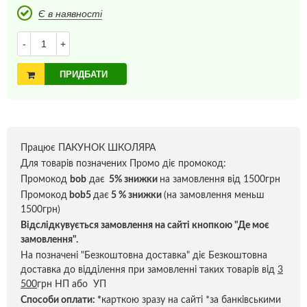
Є в наявності
-
+
ПРИДБАТИ
Працює ПАКУНОК ШКОЛЯРА
Для товарів позначених Промо діє промокод:
Промокод
bob
дає
5% знижки
на замовлення від 1500грн
Промокод
bob5
дає
5 % знижки
(на замовлення меньш
1500грн)
Відслідкувується замовлення на сайті кнопкою "Де моє
замовлення".
На позначені "Безкоштовна доставка" діє Безкоштовна
доставка до відділення при замовленні таких товарів від
3
500
грн НП або УП
Способи оплати:
*
карткою зразу на сайті *за банківськими