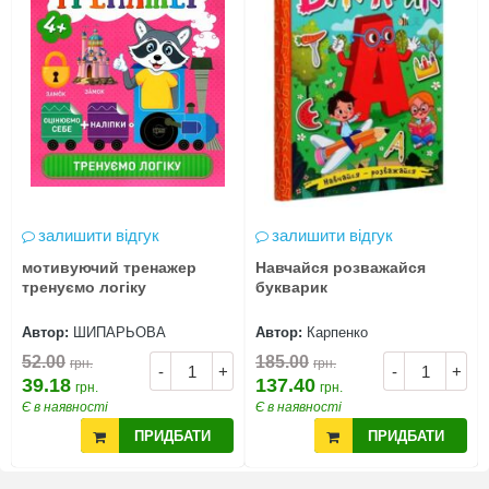
залишити відгук
залишити відгук
мотивуючий тренажер
Навчайся розважайся
тренуємо логіку
букварик
Автор:
ШИПАРЬОВА
Автор:
Карпенко
52.00
185.00
грн.
грн.
-
+
-
+
39.18
137.40
грн.
грн.
Є в наявності
Є в наявності
ПРИДБАТИ
ПРИДБАТИ