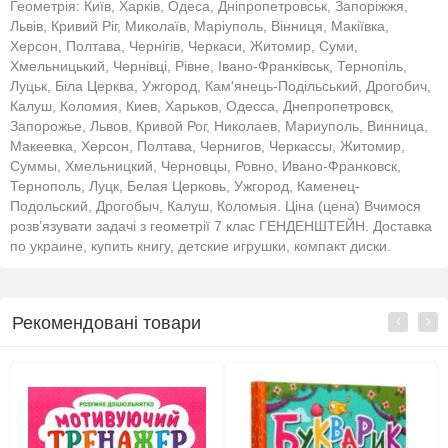
Геометрія: Київ, Харків, Одеса, Дніпропетровськ, Запоріжжя,
Львів, Кривий Ріг, Миколаїв, Маріуполь, Вінниця, Макіївка,
Херсон, Полтава, Чернігів, Черкаси, Житомир, Суми,
Хмельницький, Чернівці, Рівне, Івано-Франківськ, Тернопіль,
Луцьк, Біла Церква, Ужгород, Кам'янець-Подільський, Дрогобич,
Калуш, Коломия, Киев, Харьков, Одесса, Днепропетровск,
Запорожье, Львов, Кривой Рог, Николаев, Мариуполь, Винница,
Макеевка, Херсон, Полтава, Чернигов, Черкассы, Житомир,
Суммы, Хмельницкий, Черновцы, Ровно, Ивано-Франковск,
Тернополь, Луцк, Белая Церковь, Ужгород, Каменец-
Подольский, Дрогобыч, Калуш, Коломыя. Ціна (цена) Вчимося
розв’язувати задачі з геометрії 7 клас ГЕНДЕНШТЕЙН. Доставка
по украине, купить книгу, детские игрушки, компакт диски.
Рекомендовані товари