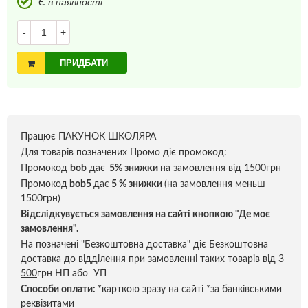
Є в наявності
-
+
ПРИДБАТИ
Працює ПАКУНОК ШКОЛЯРА
Для товарів позначених Промо діє промокод:
Промокод
bob
дає
5% знижки
на замовлення від 1500грн
Промокод
bob5
дає
5 % знижки
(на замовлення меньш
1500грн)
Відслідкувується замовлення на сайті кнопкою "Де моє
замовлення".
На позначені "Безкоштовна доставка" діє Безкоштовна
доставка до відділення при замовленні таких товарів від
3
500
грн НП або УП
Способи оплати:
*
карткою зразу на сайті *за банківськими
реквізитами