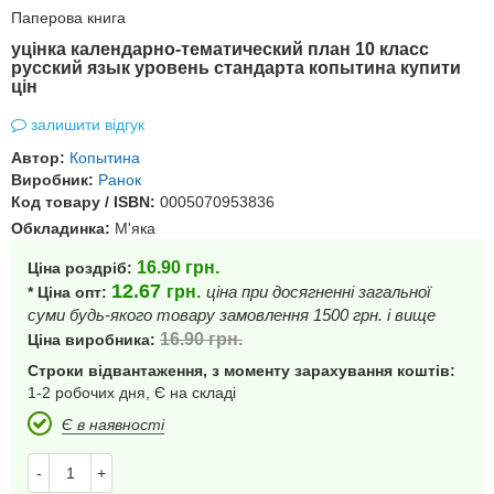
Паперова книга
уцінка календарно-тематический план 10 класс
русский язык уровень стандарта копытина купити
цін
залишити відгук
Автор:
Копытина
Виробник:
Ранок
Код товару / ISBN:
0005070953836
Обкладинка:
М'яка
16.90
грн.
Ціна роздріб:
12.67
грн.
ціна при досягненні загальної
* Ціна опт:
суми будь-якого товару замовлення 1500 грн. і вище
16.90
грн.
Ціна виробника:
Строки відвантаження, з моменту зарахування коштів:
1-2 робочих дня, Є на складі
Є в наявності
-
+