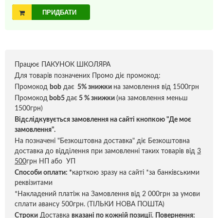
ПРИДБАТИ
Працює ПАКУНОК ШКОЛЯРА
Для товарів позначених Промо діє промокод:
Промокод
bob
дає
5% знижки
на замовлення від 1500грн
Промокод
bob5
дає
5 % знижки
(на замовлення меньш
1500грн)
Відслідкувується замовлення на сайті кнопкою "Де моє
замовлення".
На позначені "Безкоштовна доставка" діє Безкоштовна
доставка до відділення при замовленні таких товарів від
3
500
грн НП або УП
Способи оплати:
*
карткою зразу на сайті *за банківськими
реквізитами
*Накладений платіж на Замовлення від 2 000грн за умови
сплати авансу 500грн. (ТІЛЬКИ НОВА ПОШТА)
Строки
Доставка
вказані по кожній позиці
ї.
Повернення: