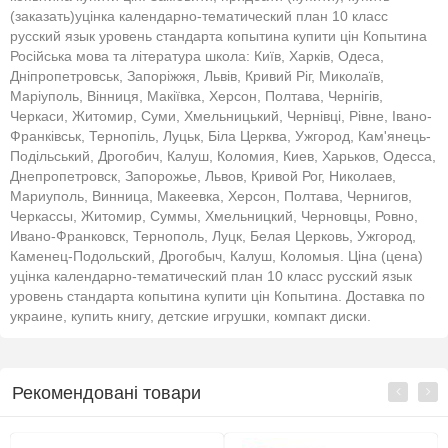
(заказать)уцінка календарно-тематический план 10 класс
русский язык уровень стандарта копытина купити цін Копытина
Російська мова та література школа: Київ, Харків, Одеса,
Дніпропетровськ, Запоріжжя, Львів, Кривий Ріг, Миколаїв,
Маріуполь, Вінниця, Макіївка, Херсон, Полтава, Чернігів,
Черкаси, Житомир, Суми, Хмельницький, Чернівці, Рівне, Івано-
Франківськ, Тернопіль, Луцьк, Біла Церква, Ужгород, Кам'янець-
Подільський, Дрогобич, Калуш, Коломия, Киев, Харьков, Одесса,
Днепропетровск, Запорожье, Львов, Кривой Рог, Николаев,
Мариуполь, Винница, Макеевка, Херсон, Полтава, Чернигов,
Черкассы, Житомир, Суммы, Хмельницкий, Черновцы, Ровно,
Ивано-Франковск, Тернополь, Луцк, Белая Церковь, Ужгород,
Каменец-Подольский, Дрогобыч, Калуш, Коломыя. Ціна (цена)
уцінка календарно-тематический план 10 класс русский язык
уровень стандарта копытина купити цін Копытина. Доставка по
украине, купить книгу, детские игрушки, компакт диски.
Рекомендовані товари