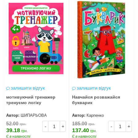
залишити відгук
залишити відгук
мотивуючий тренажер
Навчайся розважайся
тренуємо логіку
букварик
Автор:
ШИПАРЬОВА
Автор:
Карпенко
52.00
185.00
грн.
грн.
-
+
-
+
39.18
137.40
грн.
грн.
Є в наявності
Є в наявності