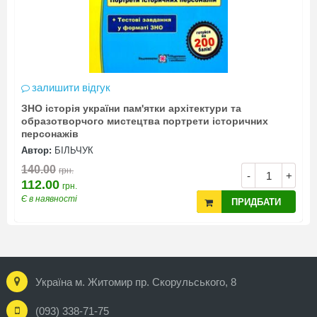
залишити відгук
ЗНО історія україни пам'ятки архітектури та
Н
образотворчого мистецтва портрети історичних
Н
персонажів
Автор:
БІЛЬЧУК
А
140.00
1
грн.
+
-
+
112.00
8
грн.
Є в наявності
Є
ПРИДБАТИ
Україна м. Житомир пр. Скорульського, 8
(093) 338-71-75