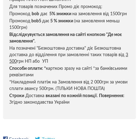
Для товарів позначених Промо діє промокод:
Промокод
bob
дає
5% знижки
на замовлення від 1500грн
Промокод
bob5
дає
5 % знижки
(на замовлення меньш
1500грн)
Відслідкувується замовлення на сайті кнопкою "Де моє
замовлення".
На позначені "Безкоштовна доставка" діє Безкоштовна
доставка до відділення при замовленні таких товарів від
3
500
грн НП або УП
Способи оплати:
*
карткою зразу на сайті *за банківськими
реквізитами
*Накладений платіж на Замовлення від 2 000грн за умови
сплати авансу 500грн. (ТІЛЬКИ НОВА ПОШТА)
Строки
Доставка
вказані по кожній позиці
ї.
Повернення:
Згідно законодавства України
Facebook
Twitter