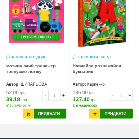
залишити відгук
залишити відгук
мотивуючий тренажер
Навчайся розважайся
тренуємо логіку
букварик
Автор:
ШИПАРЬОВА
Автор:
Карпенко
52.00
185.00
грн.
грн.
-
+
-
+
39.18
137.40
грн.
грн.
Є в наявності
Є в наявності
ПРИДБАТИ
ПРИДБАТИ