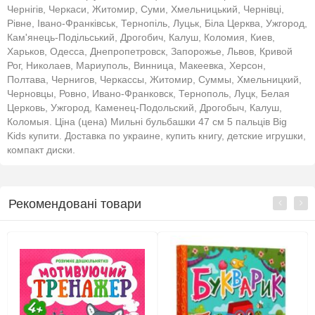
Чернігів, Черкаси, Житомир, Суми, Хмельницький, Чернівці,
Рівне, Івано-Франківськ, Тернопіль, Луцьк, Біла Церква, Ужгород,
Кам'янець-Подільський, Дрогобич, Калуш, Коломия, Киев,
Харьков, Одесса, Днепропетровск, Запорожье, Львов, Кривой
Рог, Николаев, Мариуполь, Винница, Макеевка, Херсон,
Полтава, Чернигов, Черкассы, Житомир, Суммы, Хмельницкий,
Черновцы, Ровно, Ивано-Франковск, Тернополь, Луцк, Белая
Церковь, Ужгород, Каменец-Подольский, Дрогобыч, Калуш,
Коломыя. Ціна (цена) Мильні бульбашки 47 см 5 пальців Big
Kids купити. Доставка по украине, купить книгу, детские игрушки,
компакт диски.
Рекомендовані товари