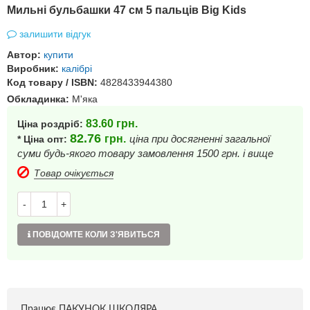
Мильні бульбашки 47 см 5 пальців Big Kids
залишити відгук
Автор:
купити
Виробник:
калібрі
Код товару / ISBN:
4828433944380
Обкладинка:
М'яка
83.60
грн.
Ціна роздріб:
82.76
грн.
ціна при досягненні загальної
* Ціна опт:
суми будь-якого товару замовлення 1500 грн. і вище
Товар очікується
-
+
ПОВІДОМТЕ КОЛИ З'ЯВИТЬСЯ
Працює ПАКУНОК ШКОЛЯРА