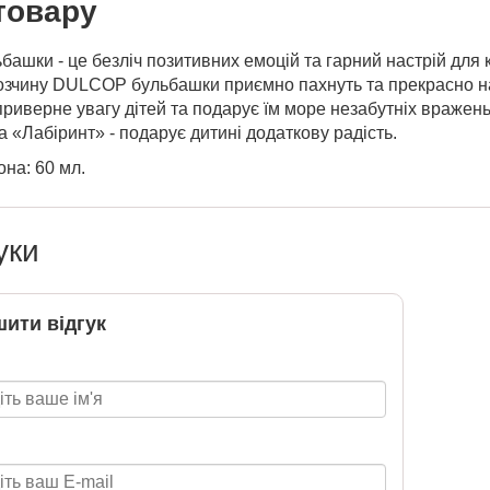
товару
башки - це безліч позитивних емоцій та гарний настрій для
озчину DULCOP бульбашки приємно пахнуть та прекрасно н
риверне увагу дітей та подарує їм море незабутніх вражень
а «Лабіринт» - подарує дитині додаткову радість.
на: 60 мл.
уки
ити відгук