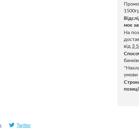
Промо
1500гр
Відслі
моє за
На поз
достав
від
3 
Спосо
банків
*Накла
умови
Строк
позиці
k
Twitter