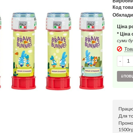
Виробни
Код това
Обклади
Ціна р
* Ціна
суми бу
Тов
-
ПОВІ
Прац
Для то
Пром
1500г