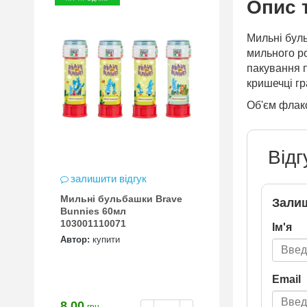
Опис 
Мильні буль
мильного р
пакування п
кришечці гр
Об'єм флако
Відг
залишити відгук
Мильні бульбашки Brave
Залиш
Bunnies 60мл
103001110071
Ім'я
Автор:
купити
Email
8.00