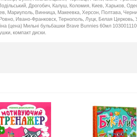
одільський, Дрогобич, Калуш, Коломия, Киев, Харьков, Оде
аев, Мариуполь, Винница, Макеевка, Херсон, Полтава, Черн
Ровно, Ивано-Франковск, Тернополь, Луцк, Белая Церковь, 
Підготовка до НМТ 2026
на (цена) Мильні бульбашки Brave Bunnies 60мл 10300111007
ушки, компакт диски.
2020-06-09
Готуйтеся до НМТ 2026 за
посібниками видавництва Ранок