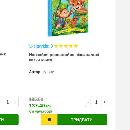
відгуків: 3
відг
рик
Навчайся розважайся пізнавальні
чинка
казки книга
(точи
Автор:
купити
Автор
7.00
185.00
грн.
+
-
+
137.40
грн.
Є в наявності
Є в на
ТИ
ПРИДБАТИ