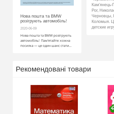
Кам'янець-П
Рог, Никол
Черновцы, 
 2026
Нова пошта та BMW
розігрують автомобіль!
Коломыя. Ці
детские игр
2020-06-09
2026-06-18
за
Нова пошта та BMW розігрують
ва Ранок
автомобіль! Пам’ятайте: кожна
посилка — це один шанс стати
власником нового автомобіля.
Період дії акції: 15.06 - 31.07
Механіка: отримуй одну посилку
Новою поштою і приймай
Рекомендовані товари
участь в розіграші авто. Кожна
посилка = 1 шанс на виграш
Максимальна кількість шансів -
15 Реєстрація в акції за номером
телефону Сторінка
акції: http://novaposhta.ua/win_bmw