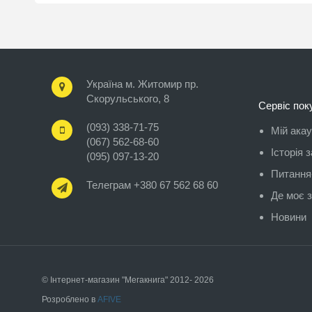
Україна м. Житомир пр.
Скорульського, 8
Сервіс пок
(093) 338-71-75
Мій ака
(067) 562-68-60
Історія 
(095) 097-13-20
Питання-
Телеграм +380 67 562 68 60
Де моє 
Новини
© Інтернет-магазин "Мегакнига" 2012- 2026
Розроблено в
AFIVE