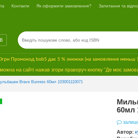
та
Контакти
Як оформити замовлення?
Запитання та відпов
ІВ
00грн
Промокод
bob5
дає
5 % знижки
(на замовлення меньш 
ожна на сайті нажав згори праворуч кнопку "Де моє замов
ульбашки Brave Bunnies 60мл 103001110071
Мильн
60мл 
залиши
Автор:
к