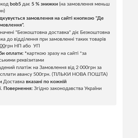
код
bob5
дає
5 % знижки
(на замовлення меньш
н)
дкувується замовлення на сайті кнопкою "Де
мовлення".
начені "Безкоштовна доставка" діє Безкоштовна
ка до відділення при замовленні таких товарів
500
грн НП або УП
би оплати:
*
карткою зразу на сайті *за
ськими реквізитами
дений платіж на Замовлення від 2 000грн за
 сплати авансу 500грн. (ТІЛЬКИ НОВА ПОШТА)
и
Доставка
вказані по кожній
ї.
Повернення:
Згідно законодавства України