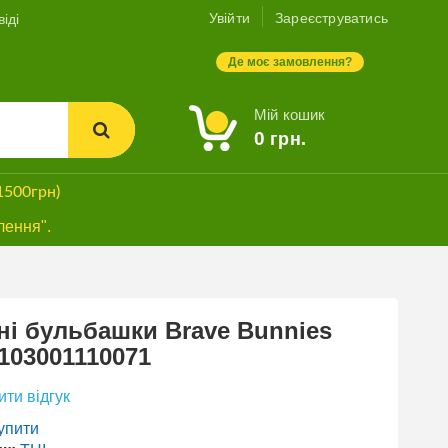
Увійти
Зареєструватись
іді
Де моє замовлення?
Мій кошик
0
грн.
1500грн)
лення".
і бульбашки Brave Bunnies
103001110071
ти відгук
упити