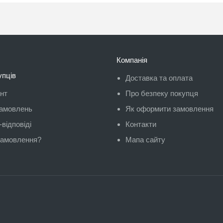
Компанія
упців
Доставка та оплата
унт
Про безпеку покупця
замовлень
Як оформити замовлення
відповіді
Контакти
замовлення?
Мапа сайту