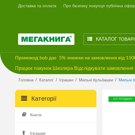
Доставка та оплата
Про безпеку покупця публічна офер
КАТАЛОГ
ТОВАР
Промокод
bob
дає
5% знижки
на замовлення від 15
Працює пакунок Школяра Відслідкувати замовлення м
/
/
/
/
Головна
Каталог
Іграшки
Мильні бульбашки
Мильні б
Категорії
ХІТ ПРОДАЖУ
Книги
Іграшки