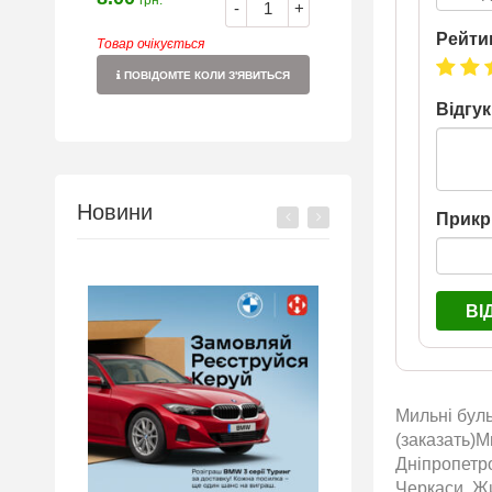
грн.
-
+
Рейти
Товар очікується
ПОВІДОМТЕ КОЛИ З'ЯВИТЬСЯ
Відгук
Новини
Прикр
ВІ
Мильні бул
(заказать)М
Дніпропетро
Черкаси, Жи