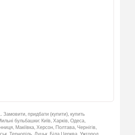
 Замовити, придбати (купити), купить
ильні бульбашки: Київ, Харків, Одеса,
нниця, Макіївка, Херсон, Полтава, Чернігів,
ьк, Тернопіль, Луцьк, Біла Церква, Ужгород,