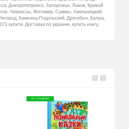
сса, Днепропетровск, Запорожье, Львов, Кривой
игов, Черкассы, Житомир, Суммы, Хмельницкий,
Ужгород, Каменец-Подольский, Дрогобыч, Калуш,
1 купити. Доставка по украине, купить книгу,
ХІТ ПРОДАЖУ
ХІТ П