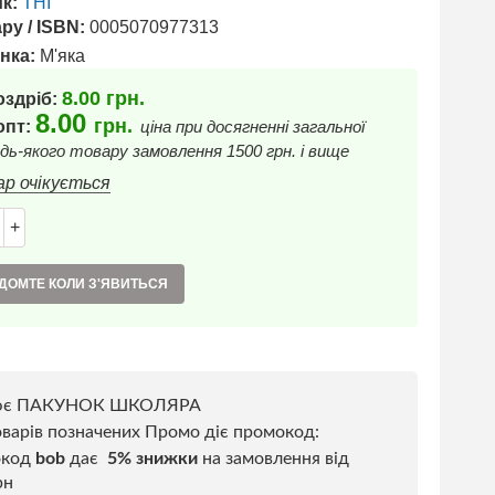
к:
ТНІ
ру / ISBN:
0005070977313
нка:
М'яка
8.00
грн.
оздріб:
8.00
грн.
 опт:
ціна при досягненні загальної
дь-якого товару замовлення 1500 грн. і вище
ар очікується
+
ДОМТЕ КОЛИ З'ЯВИТЬСЯ
ює ПАКУНОК ШКОЛЯРА
варів позначених Промо діє промокод:
окод
bob
дає
5% знижки
на замовлення від
рн