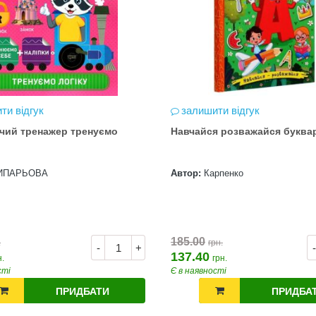
ти відгук
залишити відгук
чий тренажер тренуємо
Навчайся розважайся буква
ИПАРЬОВА
Автор:
Карпенко
185.00
.
грн.
-
+
-
137.40
н.
грн.
сті
Є в наявності
ПРИДБАТИ
ПРИДБА