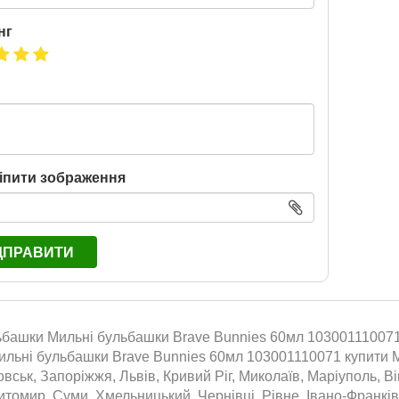
нг
іпити зображення
ДПРАВИТИ
ьбашки Мильні бульбашки Brave Bunnies 60мл 103001110071.
ильні бульбашки Brave Bunnies 60мл 103001110071 купити М
вськ, Запоріжжя, Львів, Кривий Ріг, Миколаїв, Маріуполь, Ві
томир, Суми, Хмельницький, Чернівці, Рівне, Івано-Франківс