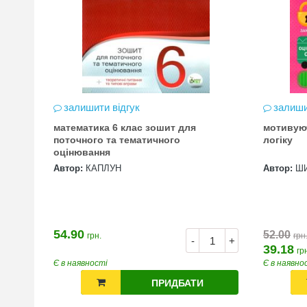
залишити відгук
залиши
математика 6 клас зошит для
мотивую
цена
поточного та тематичного
логіку
оцінювання
Автор:
КАПЛУН
Автор:
Ш
54.90
52.00
грн.
грн
+
-
+
39.18
гр
Є в наявності
Є в наявно
ПРИДБАТИ