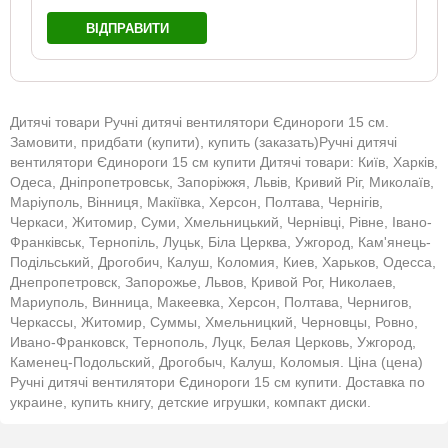
ВІДПРАВИТИ
Дитячі товари Ручні дитячі вентилятори Єдинороги 15 см.
Замовити, придбати (купити), купить (заказать)Ручні дитячі
вентилятори Єдинороги 15 см купити Дитячі товари: Київ, Харків,
Одеса, Дніпропетровськ, Запоріжжя, Львів, Кривий Ріг, Миколаїв,
Маріуполь, Вінниця, Макіївка, Херсон, Полтава, Чернігів,
Черкаси, Житомир, Суми, Хмельницький, Чернівці, Рівне, Івано-
Франківськ, Тернопіль, Луцьк, Біла Церква, Ужгород, Кам'янець-
Подільський, Дрогобич, Калуш, Коломия, Киев, Харьков, Одесса,
Днепропетровск, Запорожье, Львов, Кривой Рог, Николаев,
Мариуполь, Винница, Макеевка, Херсон, Полтава, Чернигов,
Черкассы, Житомир, Суммы, Хмельницкий, Черновцы, Ровно,
Ивано-Франковск, Тернополь, Луцк, Белая Церковь, Ужгород,
Каменец-Подольский, Дрогобыч, Калуш, Коломыя. Ціна (цена)
Ручні дитячі вентилятори Єдинороги 15 см купити. Доставка по
украине, купить книгу, детские игрушки, компакт диски.