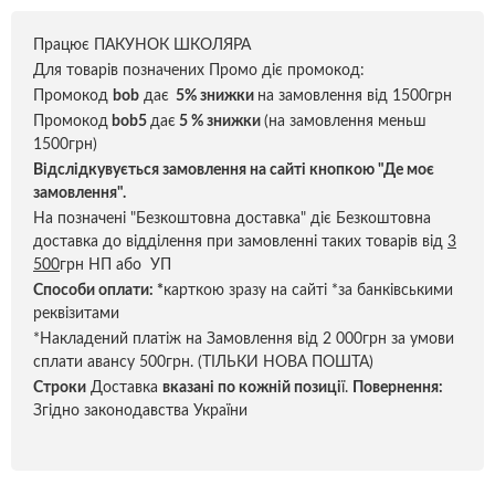
Працює ПАКУНОК ШКОЛЯРА
Для товарів позначених Промо діє промокод:
Промокод
bob
дає
5% знижки
на замовлення від 1500грн
Промокод
bob5
дає
5 % знижки
(на замовлення меньш
1500грн)
Відслідкувується замовлення на сайті кнопкою "Де моє
замовлення".
На позначені "Безкоштовна доставка" діє Безкоштовна
доставка до відділення при замовленні таких товарів від
3
500
грн НП або УП
Способи оплати:
*
карткою зразу на сайті *за банківськими
реквізитами
*Накладений платіж на Замовлення від 2 000грн за умови
сплати авансу 500грн. (ТІЛЬКИ НОВА ПОШТА)
Строки
Доставка
вказані по кожній позиці
ї.
Повернення:
Згідно законодавства України