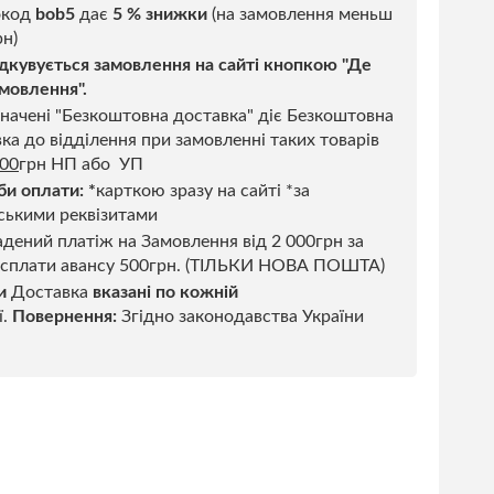
код
bob5
дає
5 % знижки
(на замовлення меньш
н)
дкувується замовлення на сайті кнопкою "Де
мовлення".
начені "Безкоштовна доставка" діє Безкоштовна
ка до відділення при замовленні таких товарів
500
грн НП або УП
би оплати:
*
карткою зразу на сайті *за
ськими реквізитами
дений платіж на Замовлення від 2 000грн за
 сплати авансу 500грн. (ТІЛЬКИ НОВА ПОШТА)
и
Доставка
вказані по кожній
ї.
Повернення:
Згідно законодавства України