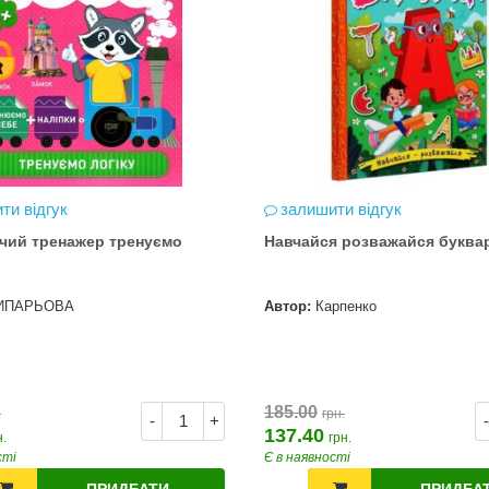
ти відгук
залишити відгук
чий тренажер тренуємо
Навчайся розважайся буква
ИПАРЬОВА
Автор:
Карпенко
185.00
.
грн.
-
+
-
137.40
н.
грн.
сті
Є в наявності
ПРИДБАТИ
ПРИДБА