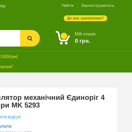
Увійти
Зареєструватись
іді
Де моє замовлення?
Мій кошик
0
грн.
1500грн)
лення".
лятор механічний Єдиноріг 4
ри MK 5293
ти відгук
упити