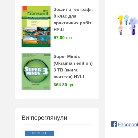
Зошит з географії
8 клас для
практичних робіт
НУШ
97.00
грн.
Super Minds
(Ukrainian edition)
3 TB (книга
вчителя) НУШ
664.30
грн.
Ви переглянули
Faceboo
НОВИНКА