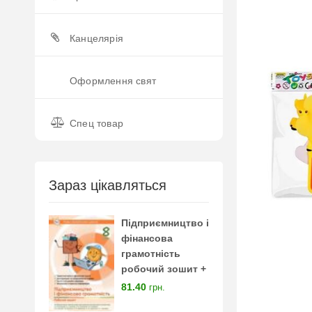
Канцелярія
Оформлення свят
Спец товар
Зараз цікавляться
Підприємництво і
фінансова
грамотність
робочий зошит +
тестові завдання 8
81.40
грн.
клас нуш