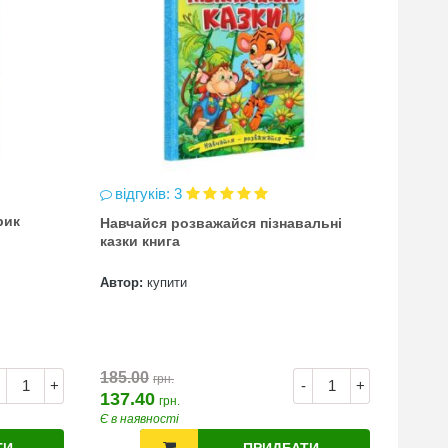
відгуків: 3
відг
рик
Навчайся розважайся пізнавальні
чинка
казки книга
(точи
Автор:
купити
Автор
7.00
185.00
грн.
+
-
+
137.40
грн.
Є в наявності
Є в на
ТИ
ПРИДБАТИ