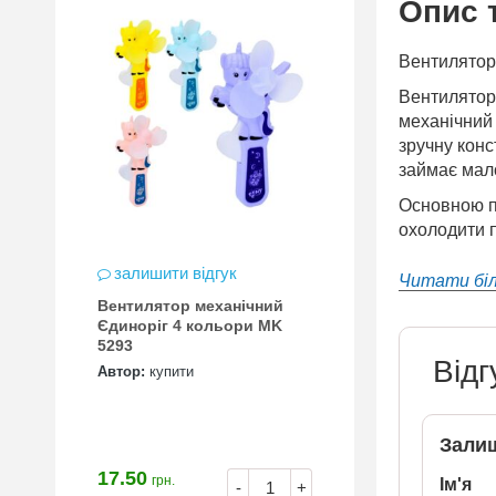
Опис 
Вентилятор 
Вентилятор 
механічний 
зручну конс
займає мало
Основною пе
охолодити п
залишити відгук
Читати бі
Вентилятор механічний
Єдиноріг 4 кольори MK
5293
Відг
Автор:
купити
Залиш
17.50
грн.
Ім'я
-
+