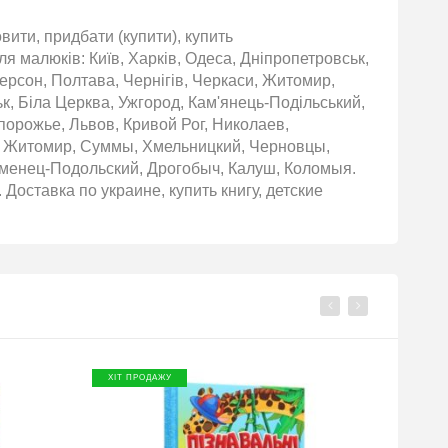
ити, придбати (купити), купить
я малюків: Київ, Харків, Одеса, Дніпропетровськ,
Херсон, Полтава, Чернігів, Черкаси, Житомир,
ьк, Біла Церква, Ужгород, Кам'янець-Подільський,
порожье, Львов, Кривой Рог, Николаев,
ы, Житомир, Суммы, Хмельницкий, Черновцы,
аменец-Подольский, Дрогобыч, Калуш, Коломыя.
Доставка по украине, купить книгу, детские
ХІТ ПРОДАЖУ
ХІТ П