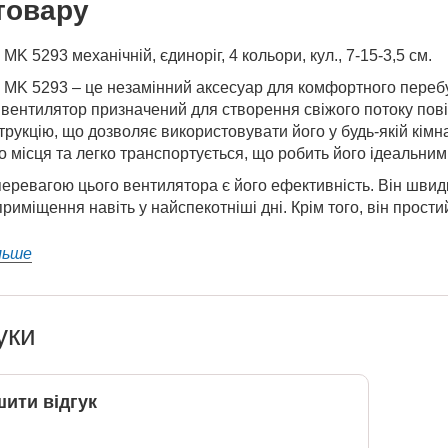
товару
MK 5293 механічній, єдиноріг, 4 кольори, кул., 7-15-3,5 см.
MK 5293 – це незамінний аксесуар для комфортного перебув
вентилятор призначений для створення свіжого потоку пові
трукцію, що дозволяє використовувати його у будь-якій кімн
 місця та легко транспортується, що робить його ідеальним
ревагою цього вентилятора є його ефективність. Він швидк
риміщення навіть у найспекотніші дні. Крім того, він простий
льше
уки
ити відгук