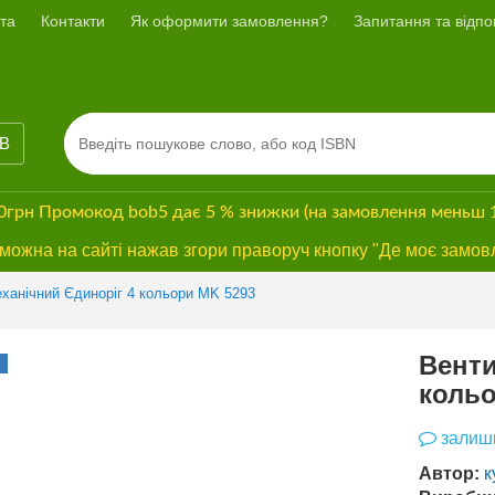
та
Контакти
Як оформити замовлення?
Запитання та відпов
ІВ
00грн
Промокод
bob5
дає
5 % знижки
(на замовлення меньш 
ожна на сайті нажав згори праворуч кнопку "Де моє замов
Previous
Next
ханічний Єдиноріг 4 кольори MK 5293
Венти
НОВИНКА
кольо
залиши
Автор:
к