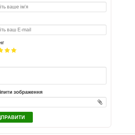
нг
іпити зображення
ДПРАВИТИ