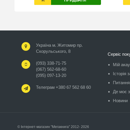
Україна м. Житомир пр.
Скорульського, 8
Сервіс пок
(093) 338-71-75
Мій ака
(067) 562-68-60
Історія 
(095) 097-13-20
Питання-
Телеграм +380 67 562 68 60
Де моє 
Новини
© Інтернет-магазин "Мегакнига" 2012- 2026