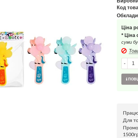
Виробни
Код това
Обклади
Ціна р
* Ціна
суми бу
Тов
-
ПОВІ
Прац
Для то
Пром
1500г