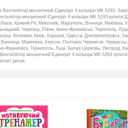
 Вентилятор механічний Єдиноріг 4 кольори MK 5293. Замов
BMW
Підготовка до НМТ 2026
ентилятор механічний Єдиноріг 4 кольори MK 5293 купити Дл
обіль!
Львів, Кривий Ріг, Миколаїв, Маріуполь, Вінниця, Макіївка, 
2020-06-09
ницький, Чернівці, Рівне, Івано-Франківськ, Тернопіль, Луц
алуш, Коломия, Киев, Харьков, Одесса, Днепропетровск, За
озігрують
Готуйтеся до НМТ 2026 за
те: кожна
посібниками видавництва Ранок
 Винница, Макеевка, Херсон, Полтава, Чернигов, Черкасс
нс стати
но-Франковск, Тернополь, Луцк, Белая Церковь, Ужгород, К
томобіля.
 Вентилятор механічний Єдиноріг 4 кольори MK 5293 купити. 
 31.07
мпакт диски.
ну посилку
ймай
то. Кожна
виграш
ь шансів -
 за номером
hta.ua/win_bmw