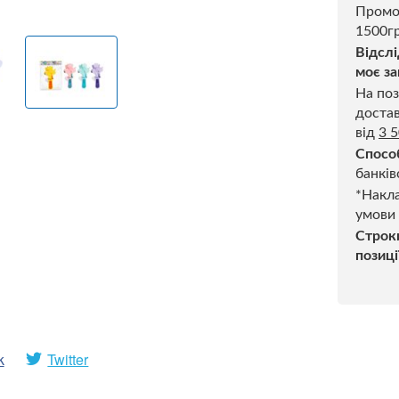
Промо
1500гр
Відслі
моє за
На поз
достав
від
3 
Спосо
банків
*Накла
умови
Строк
позиці
k
Twitter