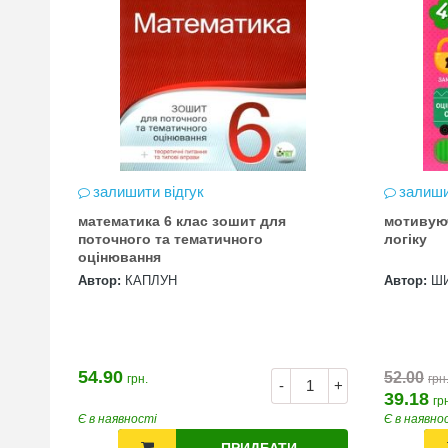
залишити відгук
залиши
математика 6 клас зошит для
мотивую
цена
поточного та тематичного
логіку
оцінювання
Автор:
КАПЛУН
Автор:
Ш
54.90
52.00
грн.
грн
+
-
+
39.18
гр
Є в наявності
Є в наявно
ПРИДБАТИ