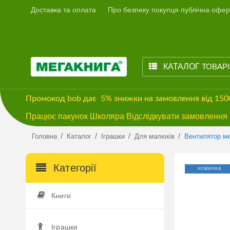
Доставка та оплата
Про безпеку покупця публічна офер
КАТАЛОГ
ТОВАР
Промокод
bob
дає
5% знижки
на замовлення від 15
Працює пакунок Школяра Відслідкувати замовлення м
/
/
/
/
Головна
Каталог
Іграшки
Для малюків
Вентилятор ме
Категорії
НОВИНКА
Книги
Іграшки