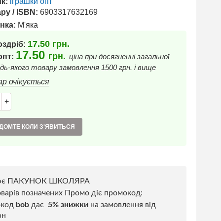
к:
іграшки опт
ру / ISBN:
6903317632169
нка:
М'яка
17.50
грн.
оздріб:
17.50
грн.
 опт:
ціна при досягненні загальної
дь-якого товару замовлення 1500 грн. і вище
ар очікується
+
ДОМТЕ КОЛИ З'ЯВИТЬСЯ
ює ПАКУНОК ШКОЛЯРА
варів позначених Промо діє промокод:
окод
bob
дає
5% знижки
на замовлення від
рн