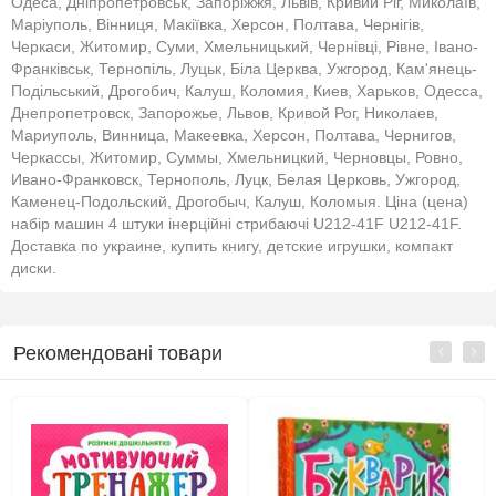
Одеса, Дніпропетровськ, Запоріжжя, Львів, Кривий Ріг, Миколаїв,
Маріуполь, Вінниця, Макіївка, Херсон, Полтава, Чернігів,
Черкаси, Житомир, Суми, Хмельницький, Чернівці, Рівне, Івано-
Франківськ, Тернопіль, Луцьк, Біла Церква, Ужгород, Кам'янець-
Подільський, Дрогобич, Калуш, Коломия, Киев, Харьков, Одесса,
Днепропетровск, Запорожье, Львов, Кривой Рог, Николаев,
Мариуполь, Винница, Макеевка, Херсон, Полтава, Чернигов,
Черкассы, Житомир, Суммы, Хмельницкий, Черновцы, Ровно,
Ивано-Франковск, Тернополь, Луцк, Белая Церковь, Ужгород,
Каменец-Подольский, Дрогобыч, Калуш, Коломыя. Ціна (цена)
набір машин 4 штуки інерційні стрибаючі U212-41F U212-41F.
Доставка по украине, купить книгу, детские игрушки, компакт
диски.
Рекомендовані товари