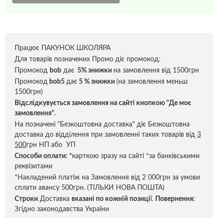
Працює ПАКУНОК ШКОЛЯРА
Для товарів позначених Промо діє промокод:
Промокод
bob
дає
5% знижки
на замовлення від 1500грн
Промокод
bob5
дає
5 % знижки
(на замовлення меньш
1500грн)
Відслідкувується замовлення на сайті кнопкою "Де моє
замовлення".
На позначені "Безкоштовна доставка" діє Безкоштовна
доставка до відділення при замовленні таких товарів від
3
500
грн НП або УП
Способи оплати:
*
карткою зразу на сайті *за банківськими
реквізитами
*Накладений платіж на Замовлення від 2 000грн за умови
сплати авансу 500грн. (ТІЛЬКИ НОВА ПОШТА)
Строки
Доставка
вказані по кожній позиці
ї.
Повернення:
Згідно законодавства України