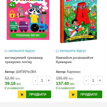
залишити відгук
залишити відгук
мотивуючий тренажер
Навчайся розважайся
тренуємо логіку
букварик
Автор:
ШИПАРЬОВА
Автор:
Карпенко
52.00
185.00
грн.
грн.
-
+
-
+
39.18
137.40
грн.
грн.
Є в наявності
Є в наявності
ПРИДБАТИ
ПРИДБАТИ