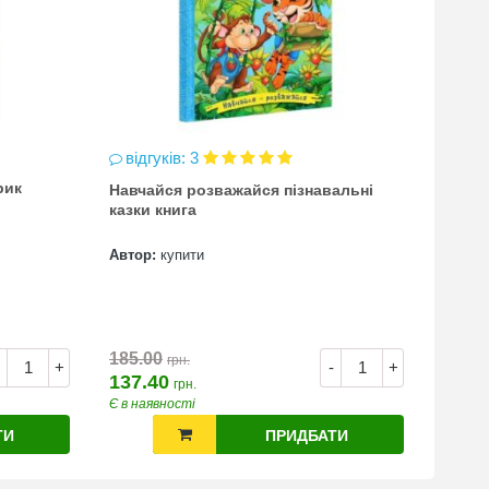
відгуків: 3
відг
рик
Навчайся розважайся пізнавальні
чинка
казки книга
(точи
Автор:
купити
Автор
7.00
185.00
грн.
+
-
+
137.40
грн.
Є в наявності
Є в на
ТИ
ПРИДБАТИ