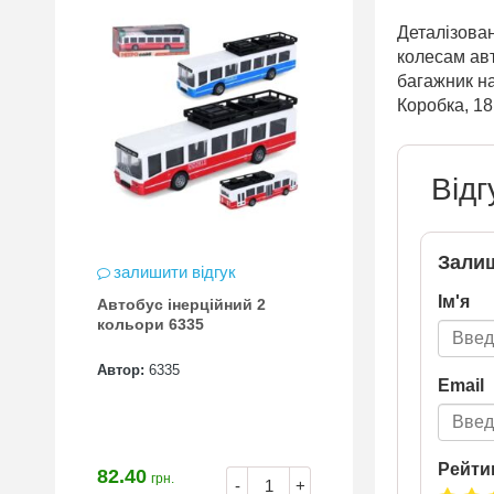
Деталізован
колесам авт
багажник на
Коробка, 18
Відг
Залиш
залишити відгук
Ім'я
Автобус інерційний 2
кольори 6335
Автор:
6335
Email
Рейти
82.40
грн.
-
+