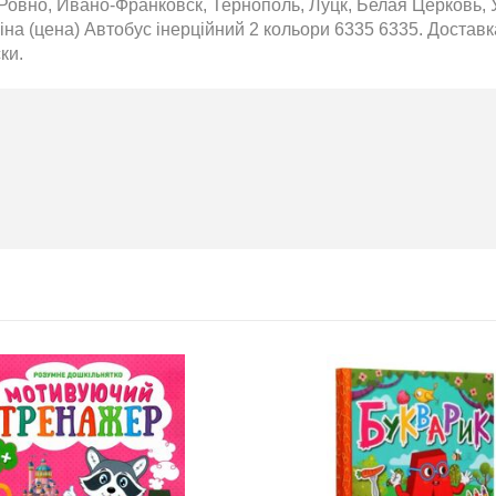
Ровно, Ивано-Франковск, Тернополь, Луцк, Белая Церковь, 
на (цена) Автобус інерційний 2 кольори 6335 6335. Доставка
ки.
BMW
Підготовка до НМТ 2026
обіль!
2020-06-09
озігрують
Готуйтеся до НМТ 2026 за
те: кожна
посібниками видавництва Ранок
нс стати
томобіля.
 31.07
ну посилку
ймай
то. Кожна
виграш
ь шансів -
 за номером
hta.ua/win_bmw