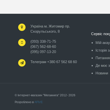
Україна м. Житомир пр.
Скорульського, 8
Сервіс пок
(093) 338-71-75
Мій ака
(067) 562-68-60
Історія 
(095) 097-13-20
Питання-
Телеграм +380 67 562 68 60
Де моє 
Новини
© Інтернет-магазин "Мегакнига" 2012- 2026
Розроблено в
AFIVE