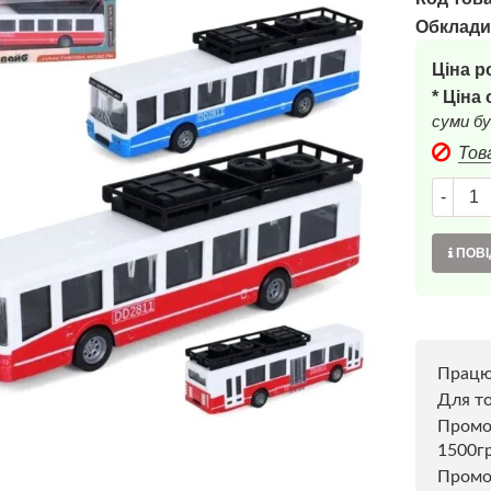
Обклади
Ціна р
* Ціна
суми бу
Тов
-
ПОВІ
Прац
Для то
Пром
1500г
Промо