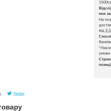
1500гр
Відслі
моє за
На поз
достав
від
3 
Спосо
банків
*Накла
умови
Строк
позиці
k
Twitter
товару