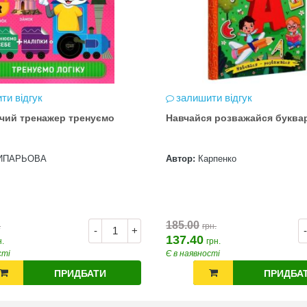
ти відгук
залишити відгук
чий тренажер тренуємо
Навчайся розважайся буква
ИПАРЬОВА
Автор:
Карпенко
185.00
.
грн.
-
+
-
137.40
н.
грн.
сті
Є в наявності
ПРИДБАТИ
ПРИДБА