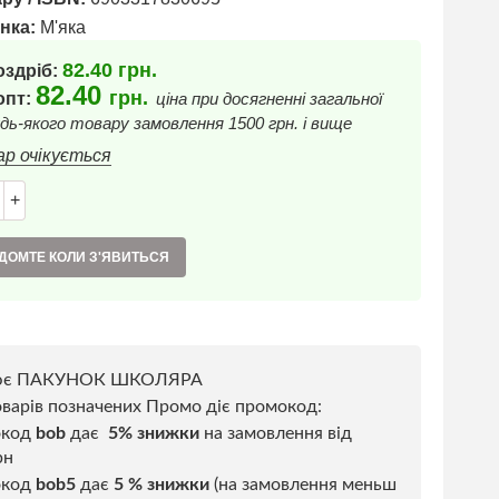
нка:
М'яка
82.40
грн.
оздріб:
82.40
грн.
 опт:
ціна при досягненні загальної
дь-якого товару замовлення 1500 грн. і вище
ар очікується
+
ДОМТЕ КОЛИ З'ЯВИТЬСЯ
ює ПАКУНОК ШКОЛЯРА
варів позначених Промо діє промокод:
окод
bob
дає
5% знижки
на замовлення від
рн
код
bob5
дає
5 % знижки
(на замовлення меньш