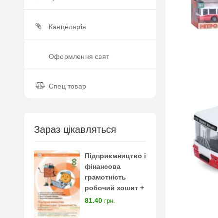
Канцелярія
Оформлення свят
Спец товар
Зараз цікавляться
Підприємництво і
фінансова
грамотність
робочий зошит +
тестові завдання 8
81.40
грн.
клас нуш