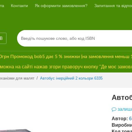
та
Контакти
Як оформити замовлення?
Запитання та відпов
ІВ
00грн
Промокод
bob5
дає
5 % знижки
(на замовлення меньш 
ожна на сайті нажав згори праворуч кнопку "Де моє замов
/
еханізми для малят
Автобус інерційний 2 кольори 6335
Автоб
залиши
Автор:
6
Виробни
Код това