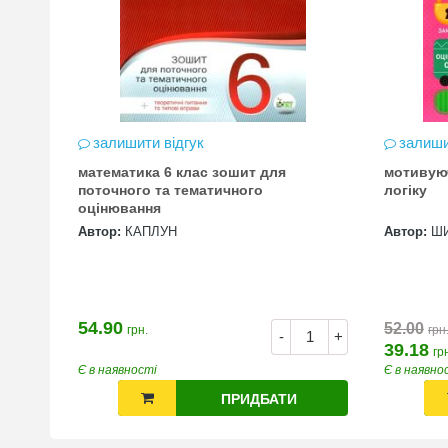
залишити відгук
залиши
математика 6 клас зошит для
мотивую
цена
поточного та тематичного
логіку
оцінювання
Автор:
КАПЛУН
Автор:
Ш
54.90
52.00
грн.
грн
+
-
+
39.18
гр
Є в наявності
Є в наявно
ПРИДБАТИ