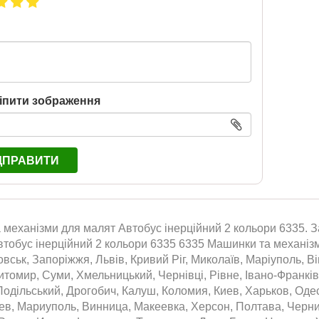
іпити зображення
ДПРАВИТИ
механізми для малят Автобус інерційний 2 кольори 6335. За
втобус інерційний 2 кольори 6335 6335 Машинки та механізми
вськ, Запоріжжя, Львів, Кривий Ріг, Миколаїв, Маріуполь, Ві
томир, Суми, Хмельницький, Чернівці, Рівне, Івано-Франківс
одільський, Дрогобич, Калуш, Коломия, Киев, Харьков, Оде
аев, Мариуполь, Винница, Макеевка, Херсон, Полтава, Черн