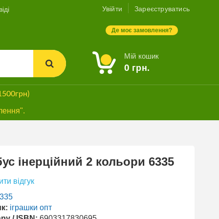
Увійти
Зареєструватись
іді
Де моє замовлення?
Мій кошик
0
грн.
1500грн)
лення".
ус інерційний 2 кольори 6335
ти відгук
335
к:
іграшки опт
ру / ISBN:
6903317830695