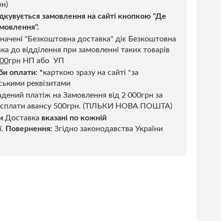
н)
дкувується замовлення на сайті кнопкою "Де
мовлення".
начені "Безкоштовна доставка" діє Безкоштовна
ка до відділення при замовленні таких товарів
500
грн НП або УП
би оплати:
*
карткою зразу на сайті *за
ськими реквізитами
дений платіж на Замовлення від 2 000грн за
 сплати авансу 500грн. (ТІЛЬКИ НОВА ПОШТА)
и
Доставка
вказані по кожній
ї.
Повернення:
Згідно законодавства України