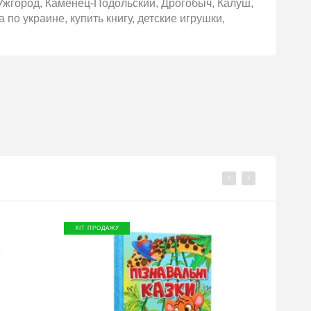
Ужгород, Каменец-Подольский, Дрогобыч, Калуш,
 по украине, купить книгу, детские игрушки,
ХІТ ПРОДАЖУ
ХІТ П