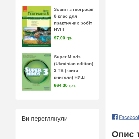
Зошит з географії
8 клас для
практичних робіт
НУШ
97.00
грн.
Super Minds
(Ukrainian edition)
3 TB (книга
вчителя) НУШ
664.30
грн.
Faceboo
Ви переглянули
Опис 