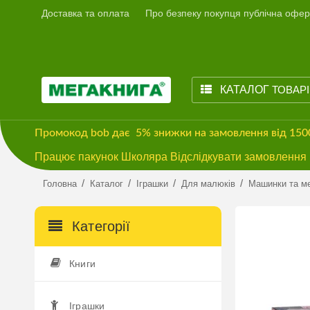
Доставка та оплата
Про безпеку покупця публічна офер
КАТАЛОГ
ТОВАР
Промокод
bob
дає
5% знижки
на замовлення від 15
Працює пакунок Школяра Відслідкувати замовлення м
/
/
/
/
Головна
Каталог
Іграшки
Для малюків
Машинки та м
Категорії
Книги
Іграшки