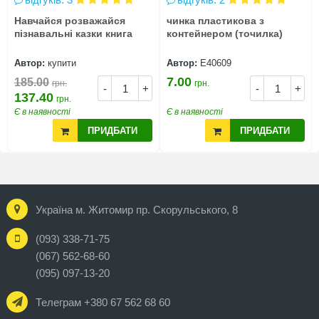
Навчайся розважайся
чинка пластикова з
пізнавальні казки книга
контейнером (точилка)
Автор:
купити
Автор:
Е40609
7.00
185.00
грн.
грн.
-
+
-
+
137.40
грн.
Є в наявності
Є в наявності
ПРИДБАТИ
ПРИДБАТИ
Україна м. Житомир пр. Скорульського, 8
(093) 338-71-75
(067) 562-68-60
(095) 097-13-20
Телеграм +380 67 562 68 60