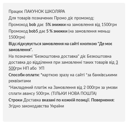
Працює ПАКУНОК ШКОЛЯРА
Для товарів позначених Промо діє промокод:
Промокод
bob
дає
5% знижки
на замовлення від 1500грн
Промокод
bob5
дає
5 % знижки
(на замовлення меньш
1500грн)
Відслідкувується замовлення на сайті кнопкою "Де моє
замовлення".
На позначені "Безкоштовна доставка" діє Безкоштовна
доставка до відділення при замовленні таких товарів від
3
500
грн НП або УП
Способи оплати:
*
карткою зразу на сайті *за банківськими
реквізитами
*Накладений платіж на Замовлення від 2 000грн за умови
сплати авансу 500грн. (ТІЛЬКИ НОВА ПОШТА)
Строки
Доставка
вказані по кожній позиці
ї.
Повернення:
Згідно законодавства України