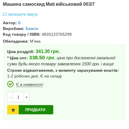
Машина самоскид Mati військовий 003/7
залишити відгук
Автор:
Б
Виробник:
Бамсік
Код товару / ISBN:
4820123765299
Обкладинка:
М'яка
341.30
грн.
Ціна роздріб:
338.50
грн.
ціна при досягненні загальної
* Ціна опт:
суми будь-якого товару замовлення 1500 грн. і вище
Строки відвантаження, з моменту зарахування коштів:
1-2 робочих дня, Є на складі
Є в наявності
-
+
ПРИДБАТИ