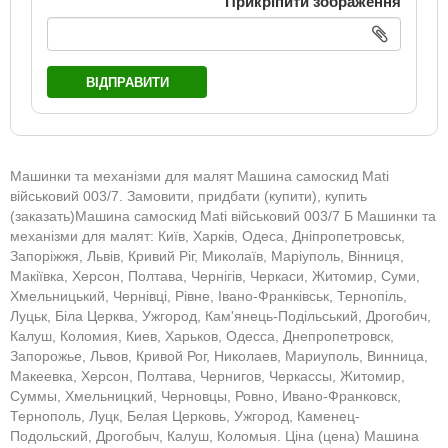
Прикріпити зображення
ВІДПРАВИТИ
Машинки та механізми для малят Машина самоскид Mati
військовий 003/7. Замовити, придбати (купити), купить
(заказать)Машина самоскид Mati військовий 003/7 Б Машинки та
механізми для малят: Київ, Харків, Одеса, Дніпропетровськ,
Запоріжжя, Львів, Кривий Ріг, Миколаїв, Маріуполь, Вінниця,
Макіївка, Херсон, Полтава, Чернігів, Черкаси, Житомир, Суми,
Хмельницький, Чернівці, Рівне, Івано-Франківськ, Тернопіль,
Луцьк, Біла Церква, Ужгород, Кам'янець-Подільський, Дрогобич,
Калуш, Коломия, Киев, Харьков, Одесса, Днепропетровск,
Запорожье, Львов, Кривой Рог, Николаев, Мариуполь, Винница,
Макеевка, Херсон, Полтава, Чернигов, Черкассы, Житомир,
Суммы, Хмельницкий, Черновцы, Ровно, Ивано-Франковск,
Тернополь, Луцк, Белая Церковь, Ужгород, Каменец-
Подольский, Дрогобыч, Калуш, Коломыя. Ціна (цена) Машина