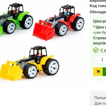
Виробни
Код това
Обклади
Ціна р
* Ціна
суми бу
Строки
коштів
Є 
-
Прац
Для то