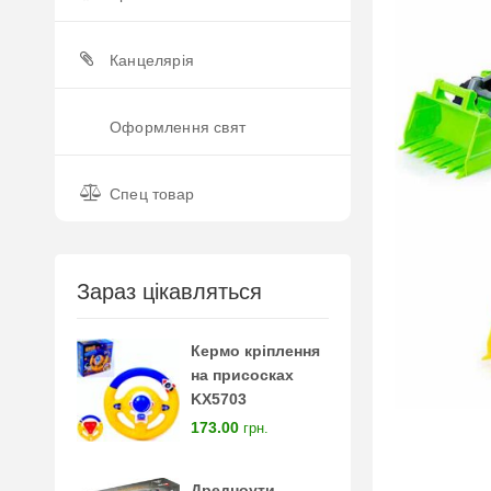
Канцелярія
Оформлення свят
Спец товар
Зараз цікавляться
Кермо кріплення
на присосках
KX5703
173.00
грн.
Дредноути