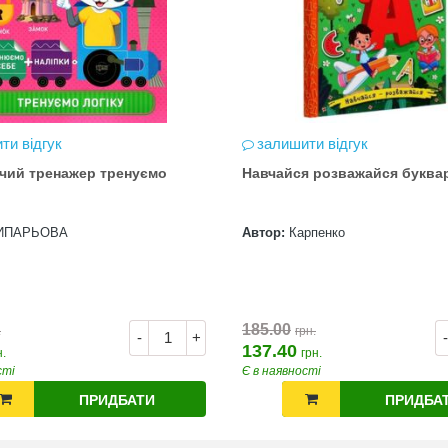
ти відгук
залишити відгук
чий тренажер тренуємо
Навчайся розважайся буква
ИПАРЬОВА
Автор:
Карпенко
185.00
.
грн.
-
+
-
137.40
н.
грн.
сті
Є в наявності
ПРИДБАТИ
ПРИДБА