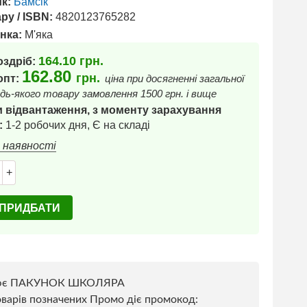
к:
Бамсік
ру / ISBN:
4820123765282
нка:
М'яка
164.10
грн.
оздріб:
162.80
грн.
 опт:
ціна при досягненні загальної
дь-якого товару замовлення 1500 грн. і вище
 відвантаження, з моменту зарахування
:
1-2 робочих дня, Є на складі
в наявності
+
ПРИДБАТИ
ює ПАКУНОК ШКОЛЯРА
варів позначених Промо діє промокод: