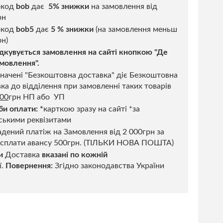
окод
bob
дає
5% знижки
на замовлення від
рн
код
bob5
дає
5 % знижки
(на замовлення меньш
н)
дкувується замовлення на сайті кнопкою "Де
мовлення".
начені "Безкоштовна доставка" діє Безкоштовна
ка до відділення при замовленні таких товарів
500
грн НП або УП
би оплати:
*
карткою зразу на сайті *за
ськими реквізитами
дений платіж на Замовлення від 2 000грн за
 сплати авансу 500грн. (ТІЛЬКИ НОВА ПОШТА)
и
Доставка
вказані по кожній
ї.
Повернення:
Згідно законодавства України