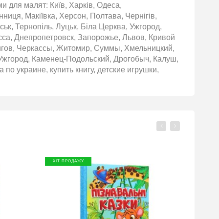
и для малят: Київ, Харків, Одеса,
нниця, Макіївка, Херсон, Полтава, Чернігів,
ьк, Тернопіль, Луцьк, Біла Церква, Ужгород,
сса, Днепропетровск, Запорожье, Львов, Кривой
игов, Черкассы, Житомир, Суммы, Хмельницкий,
Ужгород, Каменец-Подольский, Дрогобыч, Калуш,
 по украине, купить книгу, детские игрушки,
ХІТ ПРОДАЖУ
ХІТ П