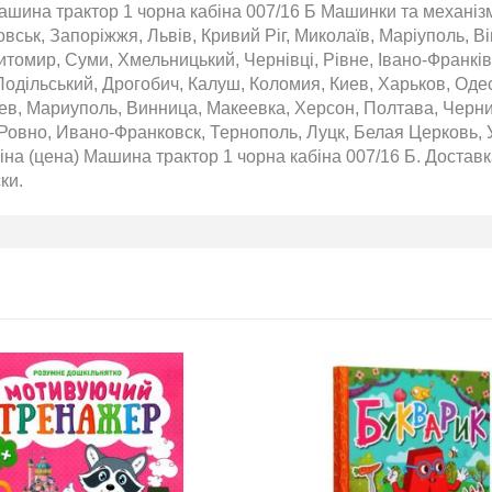
обіль!
ашина трактор 1 чорна кабіна 007/16 Б Машинки та механізм
2026-06-18
вськ, Запоріжжя, Львів, Кривий Ріг, Миколаїв, Маріуполь, Ві
томир, Суми, Хмельницький, Чернівці, Рівне, Івано-Франківс
озігрують
одільський, Дрогобич, Калуш, Коломия, Киев, Харьков, Оде
те: кожна
нс стати
аев, Мариуполь, Винница, Макеевка, Херсон, Полтава, Черн
томобіля.
Ровно, Ивано-Франковск, Тернополь, Луцк, Белая Церковь, 
 31.07
на (цена) Машина трактор 1 чорна кабіна 007/16 Б. Доставка
ну посилку
ки.
ймай
то. Кожна
виграш
ь шансів -
 за номером
hta.ua/win_bmw