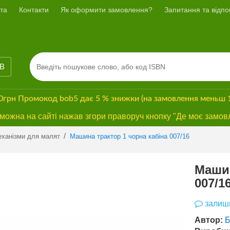
та
Контакти
Як оформити замовлення?
Запитання та відпов
ІВ
00грн
Промокод
bob5
дає
5 % знижки
(на замовлення меньш 
ожна на сайті нажав згори праворуч кнопку "Де моє замов
/
еханізми для малят
Машина трактор 1 чорна кабіна 007/16
Машин
007/1
залиши
Автор: