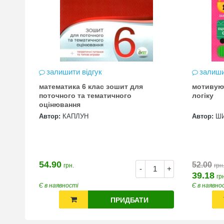
залишити відгук
залиши
математика 6 клас зошит для
мотивую
цена
поточного та тематичного
логіку
оцінювання
Автор:
КАПЛУН
Автор:
Ш
54.90
52.00
грн.
грн
+
-
+
39.18
гр
Є в наявності
Є в наявно
ПРИДБАТИ