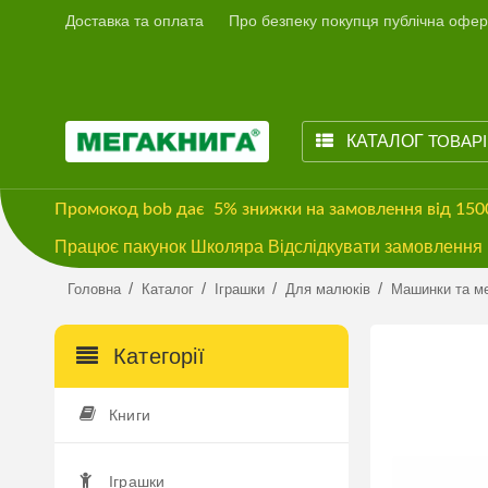
Доставка та оплата
Про безпеку покупця публічна офер
КАТАЛОГ
ТОВАР
Промокод
bob
дає
5% знижки
на замовлення від 15
Працює пакунок Школяра Відслідкувати замовлення м
/
/
/
/
Головна
Каталог
Іграшки
Для малюків
Машинки та м
Категорії
Книги
Іграшки