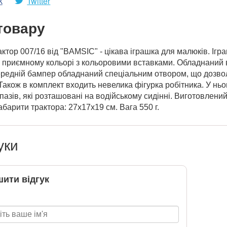
k
Twitter
товару
ктор 007/16 від "BAMSIC" - цікава іграшка для малюків. Іг
и приємному кольорі з кольоровими вставками. Обладнаний
редній бампер обладнаний спеціальним отвором, що дозволя
Також в комплект входить невелика фігурка робітника. У нього
азів, які розташовані на водійському сидінні. Виготовлений
абарити трактора: 27х17х19 см. Вага 550 г.
уки
ити відгук