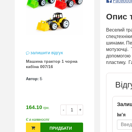
Faceboo
Опис 
Веселий тра
спецтехнік
шинами. Пе
мотузочці. 
залишити відгук
допомогою п
Машина трактор 1 чорна
пластику. Г
кабіна 007/16
Автор:
Б
Відг
Залиш
164.10
грн.
-
+
Ім'я
Є в наявності
ПРИДБАТИ