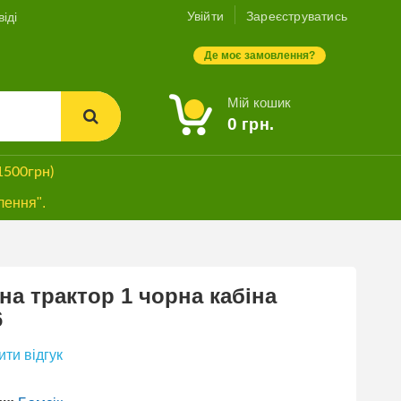
Увійти
Зареєструватись
іді
Де моє замовлення?
Мій кошик
0
грн.
1500грн)
лення".
а трактор 1 чорна кабіна
6
ти відгук
Б