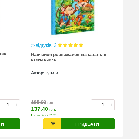
відгуків: 3
відг
рик
Навчайся розважайся пізнавальні
чинка
казки книга
(точи
Автор:
купити
Автор
7.00
185.00
грн.
+
-
+
137.40
грн.
Є в наявності
Є в на
ТИ
ПРИДБАТИ