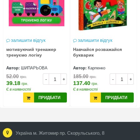
залишити відгук
залишити відгук
мотивуючий тренажер
Навчайся розважайся
тренуємо логіку
букварик
Автор:
ШИПАРЬОВА
Автор:
Карпенко
52.00
185.00
грн.
грн.
-
+
-
+
39.18
137.40
грн.
грн.
Є в наявності
Є в наявності
ПРИДБАТИ
ПРИДБАТИ
Україна м. Житомир пр. Скорульського, 8