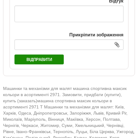
Відгук
Прикріпити зображення
ВІДПРАВИТИ
Машинки та механізми для малят машина спортивна максик
кольори в асортименті 2971. Замовити, придбати (купити),
купить (заказать)машина спортивна максик кольори в
асортименті 2971 Т Машинки та механізми для малят: Київ,
Харків, Одеса, Дніпропетровськ, Запоріжжя, Львів, Кривий Ріг,
Миколаїв, Маріуполь, Вінниця, Макіївка, Херсон, Полтава,
Чернігів, Черкаси, Житомир, Суми, Хмельницький, Чернівці,
Рівне, Івано-Франківськ, Тернопіль, Луцьк, Біла Церква, Ужгород,
Кам'янець-Подільський, Дрогобич, Калуш, Коломия, Киев,