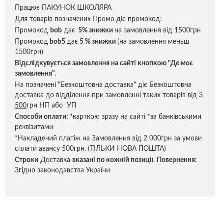
Працює ПАКУНОК ШКОЛЯРА
Для товарів позначених Промо діє промокод:
Промокод
bob
дає
5% знижки
на замовлення від 1500грн
Промокод
bob5
дає
5 % знижки
(на замовлення меньш
1500грн)
Відслідкувується замовлення на сайті кнопкою "Де моє
замовлення".
На позначені "Безкоштовна доставка" діє Безкоштовна
доставка до відділення при замовленні таких товарів від
3
500
грн НП або УП
Способи оплати:
*
карткою зразу на сайті *за банківськими
реквізитами
*Накладений платіж на Замовлення від 2 000грн за умови
сплати авансу 500грн. (ТІЛЬКИ НОВА ПОШТА)
Строки
Доставка
вказані по кожній позиці
ї.
Повернення:
Згідно законодавства України