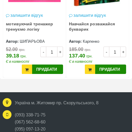
залишити відгук
залишити відгук
мотивуючий тренажер
Навчайся розважайся
тренуємо логіку
букварик
Автор:
ШИПАРЬОВА
Автор:
Карпенко
52.00
185.00
грн.
грн.
-
+
-
+
39.18
137.40
грн.
грн.
Є в наявності
Є в наявності
ПРИДБАТИ
ПРИДБАТИ
Україна м. Житомир пр. Скорульського, 8
(093) 338-71-75
(067) 562-68-60
(095) 097-13-20