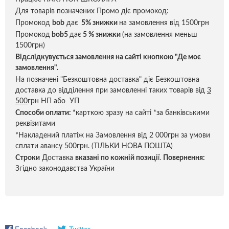
Для товарів позначених Промо діє промокод:
Промокод
bob
дає
5% знижки
на замовлення від 1500грн
Промокод
bob5
дає
5 % знижки
(на замовлення меньш
1500грн)
Відслідкувується замовлення на сайті кнопкою "Де моє
замовлення".
На позначені "Безкоштовна доставка" діє Безкоштовна
доставка до відділення при замовленні таких товарів від
3
500
грн НП або УП
Способи оплати:
*
карткою зразу на сайті *за банківськими
реквізитами
*Накладений платіж на Замовлення від 2 000грн за умови
сплати авансу 500грн. (ТІЛЬКИ НОВА ПОШТА)
Строки
Доставка
вказані по кожній позиці
ї.
Повернення:
Згідно законодавства України
Facebook
Twitter