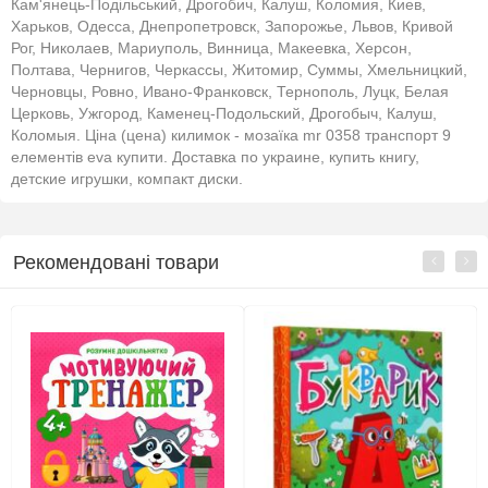
Кам'янець-Подільський, Дрогобич, Калуш, Коломия, Киев,
Харьков, Одесса, Днепропетровск, Запорожье, Львов, Кривой
Рог, Николаев, Мариуполь, Винница, Макеевка, Херсон,
Полтава, Чернигов, Черкассы, Житомир, Суммы, Хмельницкий,
Черновцы, Ровно, Ивано-Франковск, Тернополь, Луцк, Белая
Церковь, Ужгород, Каменец-Подольский, Дрогобыч, Калуш,
Коломыя. Ціна (цена) килимок - мозаїка mr 0358 транспорт 9
елементів eva купити. Доставка по украине, купить книгу,
детские игрушки, компакт диски.
Рекомендовані товари