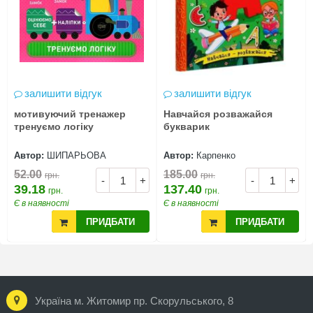
залишити відгук
залишити відгук
мотивуючий тренажер
Навчайся розважайся
тренуємо логіку
букварик
Автор:
ШИПАРЬОВА
Автор:
Карпенко
52.00
185.00
грн.
грн.
-
+
-
+
39.18
137.40
грн.
грн.
Є в наявності
Є в наявності
ПРИДБАТИ
ПРИДБАТИ
Україна м. Житомир пр. Скорульського, 8