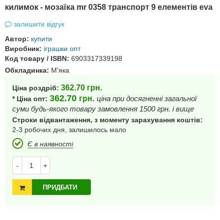
килимок - мозаїка mr 0358 транспорт 9 елементів eva
залишити відгук
Автор:
купити
Виробник:
іграшки опт
Код товару / ISBN:
6903317339198
Обкладинка:
М'яка
362.70
грн.
Ціна роздріб:
362.70
грн.
ціна при досягненні загальної
* Ціна опт:
суми будь-якого товару замовлення 1500 грн. і вище
Строки відвантаження, з моменту зарахування коштів:
2-3 робочих дня, залишилось мало
Є в наявності
-
+
ПРИДБАТИ