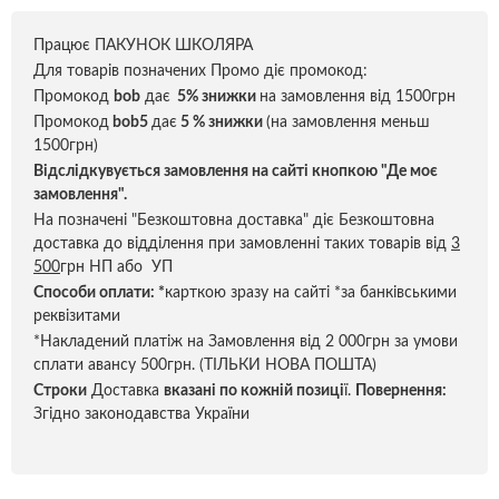
Працює ПАКУНОК ШКОЛЯРА
Для товарів позначених Промо діє промокод:
Промокод
bob
дає
5% знижки
на замовлення від 1500грн
Промокод
bob5
дає
5 % знижки
(на замовлення меньш
1500грн)
Відслідкувується замовлення на сайті кнопкою "Де моє
замовлення".
На позначені "Безкоштовна доставка" діє Безкоштовна
доставка до відділення при замовленні таких товарів від
3
500
грн НП або УП
Способи оплати:
*
карткою зразу на сайті *за банківськими
реквізитами
*Накладений платіж на Замовлення від 2 000грн за умови
сплати авансу 500грн. (ТІЛЬКИ НОВА ПОШТА)
Строки
Доставка
вказані по кожній позиці
ї.
Повернення:
Згідно законодавства України