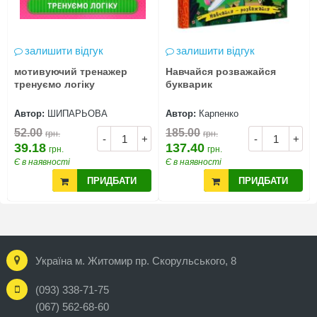
залишити відгук
залишити відгук
мотивуючий тренажер
Навчайся розважайся
тренуємо логіку
букварик
Автор:
ШИПАРЬОВА
Автор:
Карпенко
52.00
185.00
грн.
грн.
-
+
-
+
39.18
137.40
грн.
грн.
Є в наявності
Є в наявності
ПРИДБАТИ
ПРИДБАТИ
Україна м. Житомир пр. Скорульського, 8
(093) 338-71-75
(067) 562-68-60