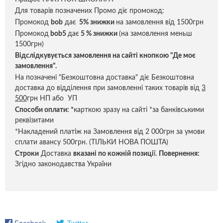
Для товарів позначених Промо діє промокод:
Промокод
bob
дає
5% знижки
на замовлення від 1500грн
Промокод
bob5
дає
5 % знижки
(на замовлення меньш
1500грн)
Відслідкувується замовлення на сайті кнопкою "Де моє
замовлення".
На позначені "Безкоштовна доставка" діє Безкоштовна
доставка до відділення при замовленні таких товарів від
3
500
грн НП або УП
Способи оплати:
*
карткою зразу на сайті *за банківськими
реквізитами
*Накладений платіж на Замовлення від 2 000грн за умови
сплати авансу 500грн. (ТІЛЬКИ НОВА ПОШТА)
Строки
Доставка
вказані по кожній позиці
ї.
Повернення:
Згідно законодавства України
Facebook
Twitter